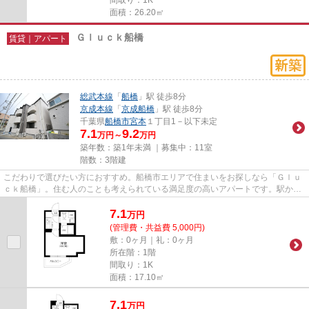
面積：26.20㎡
Ｇｌｕｃｋ船橋
賃貸｜アパート
総武本線
「
船橋
」駅 徒歩8分
京成本線
「
京成船橋
」駅 徒歩8分
千葉県
船橋市
宮本
１丁目1－以下未定
7.1
9.2
万円～
万円
築年数：築1年未満 ｜募集中：
11室
階数：3階建
こだわりで選びたい方におすすめ。船橋市エリアで住まいをお探しなら「Ｇｌｕ
ｃｋ船橋」。住む人のことも考えられている満足度の高いアパートです。駅から
徒歩8分の位置にある物件なの...
7.1
万
円
(管理費・共益費 5,000円)
敷：0ヶ月｜礼：0ヶ月
所在階：1階
間取り：1K
面積：17.10㎡
7.1
万
円