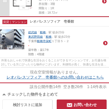
所在階：3階
間取り：1R
面積：18.72㎡
レオパレスソフィア 壱番館
賃貸｜マンション
総武線
「
船橋
」駅 徒歩23分
東武野田線
「
船橋
」駅 徒歩23分
千葉県
船橋市
栄町
１丁目５－２
-
築年数：築17年
階数：4階建
外装もおしゃれで快適な生活をおくることができるマンションです。お引越を検
討している方にぴったりな物件がございます。利便性が高く、快適な生活を送る
ことができるので、ぜひ検討...
現在空室情報がありません。
レオパレスソフィア 壱番館へのお問い合わせはこちら
該当公開件数
14
件 空き数
26
件
1-14
件表示
チェックした物件をまとめて
検討リストに追加
お問い合わせ