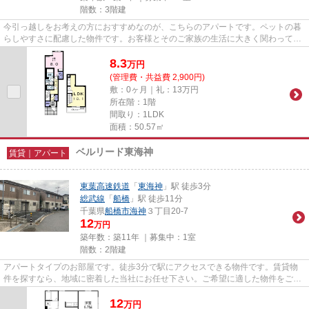
階数：3階建
今引っ越しをお考えの方におすすめなのが、こちらのアパートです。ペットの暮
らしやすさに配慮した物件です。お客様とそのご家族の生活に大きく関わってく
る、住の環境。これまでより...
8.3
万
円
(管理費・共益費 2,900円)
敷：0ヶ月｜礼：13万円
所在階：1階
間取り：1LDK
面積：50.57㎡
ベルリード東海神
賃貸｜アパート
東葉高速鉄道
「
東海神
」駅 徒歩3分
総武線
「
船橋
」駅 徒歩11分
千葉県
船橋市
海神
３丁目20-7
12
万円
築年数：築11年 ｜募集中：
1室
階数：2階建
アパートタイプのお部屋です。徒歩3分で駅にアクセスできる物件です。賃貸物
件を探すなら、地域に密着した当社にお任せ下さい。ご希望に適した物件をご紹
介し、快適に新生活が始められ...
12
万
円