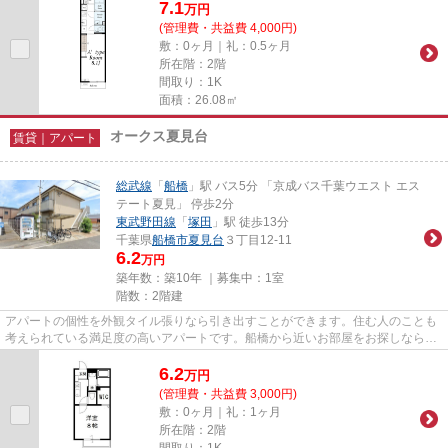
7.1
万
円
(管理費・共益費 4,000円)
敷：0ヶ月｜礼：0.5ヶ月
所在階：2階
間取り：1K
面積：26.08㎡
オークス夏見台
賃貸｜アパート
総武線
「
船橋
」駅 バス5分 「京成バス千葉ウエスト エス
テート夏見」 停歩2分
東武野田線
「
塚田
」駅 徒歩13分
千葉県
船橋市
夏見台
３丁目12-11
6.2
万円
築年数：築10年 ｜募集中：
1室
階数：2階建
アパートの個性を外観タイル張りなら引き出すことができます。住む人のことも
考えられている満足度の高いアパートです。船橋から近いお部屋をお探しなら、
物件情報を豊富に扱う当社に...
6.2
万
円
(管理費・共益費 3,000円)
敷：0ヶ月｜礼：1ヶ月
所在階：2階
間取り：1K