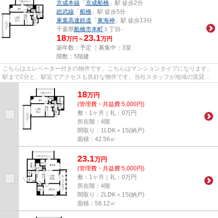
京成本線
「
京成船橋
」駅 徒歩2分
総武線
「
船橋
」駅 徒歩5分
東葉高速鉄道
「
東海神
」駅 徒歩13分
千葉県
船橋市
本町
１丁目-
18
23.1
万円～
万円
築年数：予定 ｜募集中：
3室
階数：5階建
こちらはエレベーター付きの物件です。こちらはマンションタイプになります。
駅まで2分と、駅近でアクセスも良好な物件です。当社スタッフが地域の賃貸情
報をご提供いたします。お客様...
18
万
円
(管理費・共益費 5,000円)
敷：1ヶ月｜礼：0万円
所在階：4階
間取り：1LDK＋1S(納戸)
面積：42.56㎡
23.1
万
円
(管理費・共益費 5,000円)
敷：1ヶ月｜礼：0万円
所在階：4階
間取り：2LDK＋1S(納戸)
面積：58.12㎡