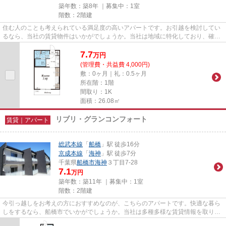
築年数：築8年 ｜募集中：
1室
階数：2階建
住む人のことも考えられている満足度の高いアパートです。お引越を検討してい
るなら、当社の賃貸物件はいかがでしょうか。当社は地域に特化しており、確か
な物件情報を取り扱っている...
7.7
万
円
(管理費・共益費 4,000円)
敷：0ヶ月｜礼：0.5ヶ月
所在階：1階
間取り：1K
面積：26.08㎡
リブリ・グランコンフォート
賃貸｜アパート
総武本線
「
船橋
」駅 徒歩16分
京成本線
「
海神
」駅 徒歩7分
千葉県
船橋市
海神
３丁目7-28
7.1
万円
築年数：築11年 ｜募集中：
1室
階数：2階建
今引っ越しをお考えの方におすすめなのが、こちらのアパートです。快適な暮ら
しをするなら、船橋市でいかがでしょうか。当社は多種多様な賃貸情報を取り扱
っておりますので、きっとお...