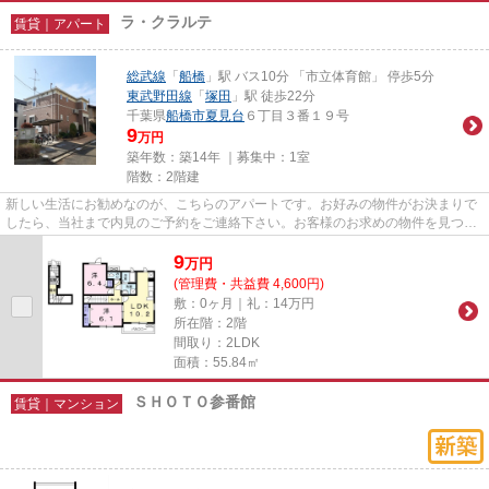
ラ・クラルテ
賃貸｜アパート
総武線
「
船橋
」駅 バス10分 「市立体育館」 停歩5分
東武野田線
「
塚田
」駅 徒歩22分
千葉県
船橋市
夏見台
６丁目３番１９号
9
万円
築年数：築14年 ｜募集中：
1室
階数：2階建
新しい生活にお勧めなのが、こちらのアパートです。お好みの物件がお決まりで
したら、当社まで内見のご予約をご連絡下さい。お客様のお求めの物件を見つけ
るお手伝いをさせて頂きます。
9
万
円
(管理費・共益費 4,600円)
敷：0ヶ月｜礼：14万円
所在階：2階
間取り：2LDK
面積：55.84㎡
ＳＨＯＴＯ参番館
賃貸｜マンション