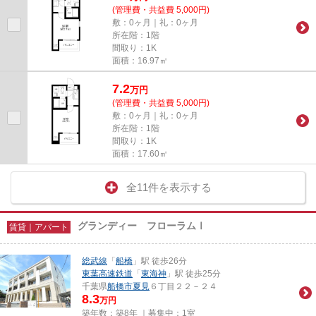
(管理費・共益費 5,000円)
敷：0ヶ月｜礼：0ヶ月
所在階：1階
間取り：1K
面積：16.97㎡
7.2
万
円
(管理費・共益費 5,000円)
敷：0ヶ月｜礼：0ヶ月
所在階：1階
間取り：1K
面積：17.60㎡
全11件を表示する
グランディー フローラムⅠ
賃貸｜アパート
総武線
「
船橋
」駅 徒歩26分
東葉高速鉄道
「
東海神
」駅 徒歩25分
千葉県
船橋市
夏見
６丁目２２－２４
8.3
万円
築年数：築8年 ｜募集中：
1室