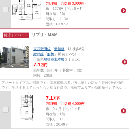
(管理費・共益費 3,000円)
敷：12万円｜礼：0ヶ月
所在階：2階
間取り：2LDK
面積：63.97㎡
リブリ・M&M
賃貸｜アパート
東武野田線
「
新船橋
」駅 徒歩6分
総武線
「
船橋
」駅 徒歩22分
千葉県
船橋市
北本町
２丁目1-1
7.1
万円
築年数：築13年 ｜募集中：
1室
階数：2階建
アパートタイプのお部屋です。電車移動の多い方に嬉しい駅から徒歩6分の物件
です。生活する上でもっとも大切な住環境。船橋市エリアや新船橋付近であなた
のライフスタイルに合ったお部...
7.1
万
円
(管理費・共益費 4,000円)
敷：0ヶ月｜礼：1ヶ月
所在階：1階
間取り：1K
面積：26.49㎡