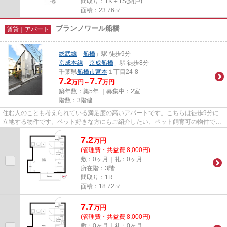
間取り：1K＋1S(納戸)
面積：23.76㎡
ブランノワール船橋
賃貸｜アパート
総武線
「
船橋
」駅 徒歩9分
京成本線
「
京成船橋
」駅 徒歩8分
千葉県
船橋市
宮本
１丁目24-8
7.2
7.7
万円～
万円
築年数：築5年 ｜募集中：
2室
階数：3階建
住む人のことも考えられている満足度の高いアパートです。こちらは徒歩9分に
立地する物件です。ペット好きな方にもご紹介したい、ペット飼育可の物件で
す。物件情報を数多く取り揃えて...
7.2
万
円
(管理費・共益費 8,000円)
敷：0ヶ月｜礼：0ヶ月
所在階：3階
間取り：1R
面積：18.72㎡
7.7
万
円
(管理費・共益費 8,000円)
敷：0ヶ月｜礼：0ヶ月