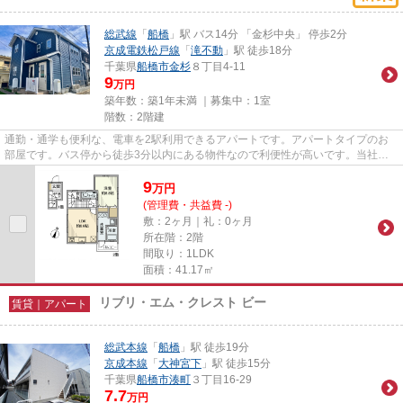
総武線
「
船橋
」駅 バス14分 「金杉中央」 停歩2分
京成電鉄松戸線
「
滝不動
」駅 徒歩18分
千葉県
船橋市
金杉
８丁目4-11
9
万円
築年数：築1年未満 ｜募集中：
1室
階数：2階建
通勤・通学も便利な、電車を2駅利用できるアパートです。アパートタイプのお
部屋です。バス停から徒歩3分以内にある物件なので利便性が高いです。当社に
は、こだわり条件や特集が満載...
9
万
円
(管理費・共益費 -)
敷：2ヶ月｜礼：0ヶ月
所在階：2階
間取り：1LDK
面積：41.17㎡
リブリ・エム・クレスト ビー
賃貸｜アパート
総武本線
「
船橋
」駅 徒歩19分
京成本線
「
大神宮下
」駅 徒歩15分
千葉県
船橋市
湊町
３丁目16-29
7.7
万円