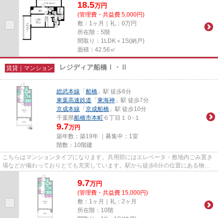
18.5
万
円
(管理費・共益費 5,000円)
敷：1ヶ月｜礼：0万円
所在階：5階
間取り：1LDK＋1S(納戸)
面積：42.56㎡
レジディア船橋Ⅰ・Ⅱ
賃貸｜マンション
総武本線
「
船橋
」駅 徒歩6分
東葉高速鉄道
「
東海神
」駅 徒歩7分
京成本線
「
京成船橋
」駅 徒歩10分
千葉県
船橋市
本町
６丁目１０-１
9.7
万円
築年数：築19年 ｜募集中：
1室
階数：10階建
こちらはマンションタイプになります。共用部にはエレベータ・敷地内ごみ置き
場などが備わっておりとても充実しています。駅から徒歩6分の位置にある物件
なので、アクセスも良好です。...
9.7
万
円
(管理費・共益費 15,000円)
敷：1ヶ月｜礼：2ヶ月
所在階：10階