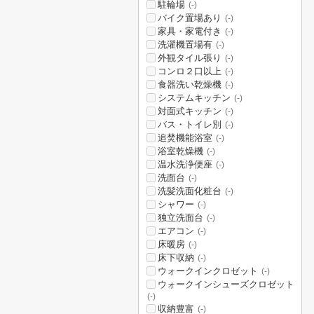
駐輪場
(-)
バイク置場あり
(-)
家具・家電付き
(-)
洗濯機置場有
(-)
外観タイル張り
(-)
コンロ２口以上
(-)
食器洗い乾燥機
(-)
システムキッチン
(-)
対面式キッチン
(-)
バス・トイレ別
(-)
追焚機能浴室
(-)
浴室乾燥機
(-)
温水洗浄便座
(-)
洗面台
(-)
洗髪洗面化粧台
(-)
シャワー
(-)
独立洗面台
(-)
エアコン
(-)
床暖房
(-)
床下収納
(-)
ウォークインクロゼット
(-)
ウォークインシューズクロゼット
(-)
収納豊富
(-)