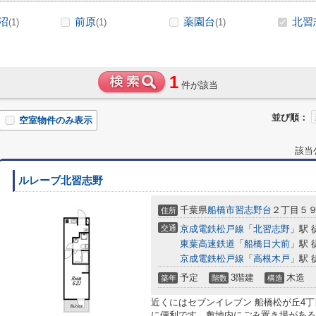
沼
前原
薬園台
北習
(1)
(1)
(1)
1
件が該当
並び順：
空室物件のみ表示
該当
ルレーブ北習志野
千葉県
船橋市
習志野台
２丁目５９
住所
交通
京成電鉄松戸線
「
北習志野
」駅 
東葉高速鉄道
「
船橋日大前
」駅 
京成電鉄松戸線
「
高根木戸
」駅 
予定
3階建
木造
築年
階数
構造
近くにはセブンイレブン 船橋松が丘4丁
に便利です。敷地内にごみ置き場がある