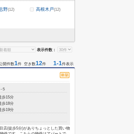
志野
高根木戸
(12)
(12)
表示件数：
1
12
1-1
公開件数
件 空き数
件
件表示
-５
徒歩15分
徒歩18分
徒歩19分
目店(徒歩5分)がありちょっとした買い物
物件です。こちらの物件はアパートで