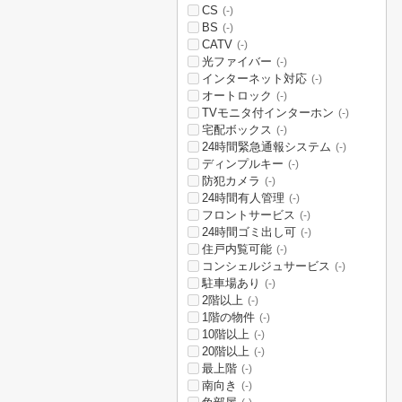
CS
(-)
BS
(-)
CATV
(-)
光ファイバー
(-)
インターネット対応
(-)
オートロック
(-)
TVモニタ付インターホン
(-)
宅配ボックス
(-)
24時間緊急通報システム
(-)
ディンプルキー
(-)
防犯カメラ
(-)
24時間有人管理
(-)
フロントサービス
(-)
24時間ゴミ出し可
(-)
住戸内覧可能
(-)
コンシェルジュサービス
(-)
駐車場あり
(-)
2階以上
(-)
1階の物件
(-)
10階以上
(-)
20階以上
(-)
最上階
(-)
南向き
(-)