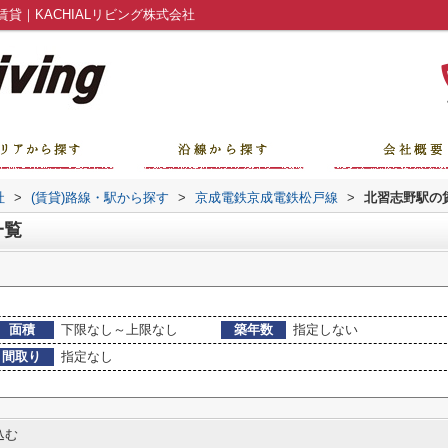
貸｜KACHIALリビング株式会社
社
>
(賃貸)路線・駅から探す
>
京成電鉄京成電鉄松戸線
>
北習志野駅の
一覧
面積
下限なし～上限なし
築年数
指定しない
間取り
指定なし
込む