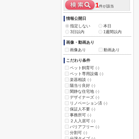
1
件が該当
情報公開日
指定しない
本日
3日以内
1週間以内
画像・動画あり
画像あり
動画あり
こだわり条件
ペット飼育可
(-)
ペット専用設備
(-)
楽器相談
(-)
陽当り良好
(-)
閑静な住宅地
(-)
デザイナーズ
(-)
リノベーション済
(-)
保証人不要
(-)
事務所可
(-)
２人入居可
(-)
バリアフリー
(-)
分割可
(-)
分譲タイプ
(-)