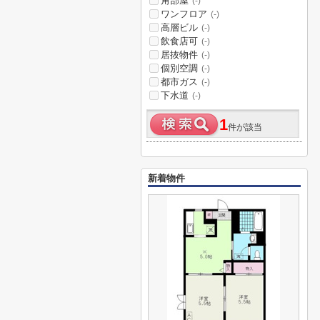
角部屋
(-)
ワンフロア
(-)
高層ビル
(-)
飲食店可
(-)
居抜物件
(-)
個別空調
(-)
都市ガス
(-)
下水道
(-)
1
件が該当
新着物件