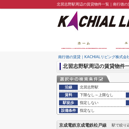
北習志野駅周辺の賃貸物件一覧｜南行徳の賃
南行徳の賃貸｜KACHIALリビング株式会
北習志野駅周辺の賃貸物件
沿線
北習志野駅
賃料
下限なし～上限なし
駅徒歩
指定しない
設備条件
指定なし
京成電鉄京成電鉄松戸線
駅で絞り