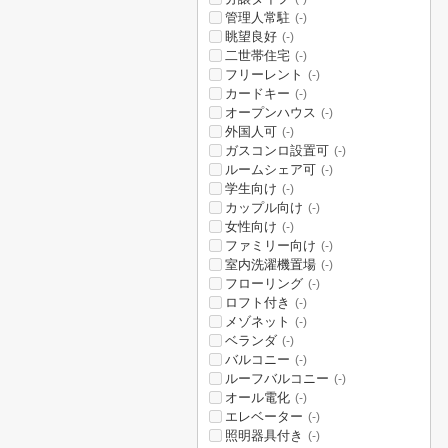
管理人常駐
(-)
眺望良好
(-)
二世帯住宅
(-)
フリーレント
(-)
カードキー
(-)
オープンハウス
(-)
外国人可
(-)
ガスコンロ設置可
(-)
ルームシェア可
(-)
学生向け
(-)
カップル向け
(-)
女性向け
(-)
ファミリー向け
(-)
室内洗濯機置場
(-)
フローリング
(-)
ロフト付き
(-)
メゾネット
(-)
ベランダ
(-)
バルコニー
(-)
ルーフバルコニー
(-)
オール電化
(-)
エレベーター
(-)
照明器具付き
(-)