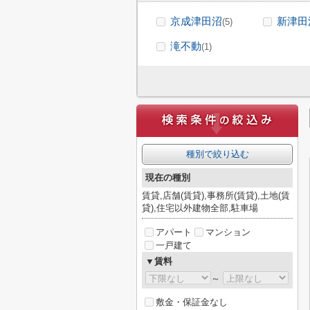
京成津田沼
新津田
(5)
滝不動
(1)
種別で絞り込む
現在の種別
賃貸,店舗(賃貸),事務所(賃貸),土地(賃
貸),住宅以外建物全部,駐車場
アパート
マンション
一戸建て
▼賃料
～
敷金・保証金なし