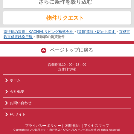
さらに条件を絞り込む
物件リクエスト
南行徳の賃貸｜KACHIALリビング株式会社
>
(賃貸)路線・駅から探す
>
京成電
鉄京成電鉄松戸線
>
前原駅の賃貸物件
ページトップに戻る
営業時間:10：00～18：00
定休日:水曜
ホーム
会社概要
お問い合わせ
PCサイト
プライバシーポリシー
利用規約
｜アクセスマップ
｜
Copyright(c) いい部屋ネット 南行徳店／KACHIALリビング株式会社 All rights reserved.