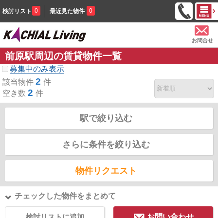
0
0
検討リスト
最近見た物件
お問合せ
前原駅周辺の賃貸物件一覧
募集中のみ表示
2
該当物件
件
2
空き数
件
駅で絞り込む
さらに条件を絞り込む
物件リクエスト
チェックした物件をまとめて
検討リストに追加
お問い合わせ