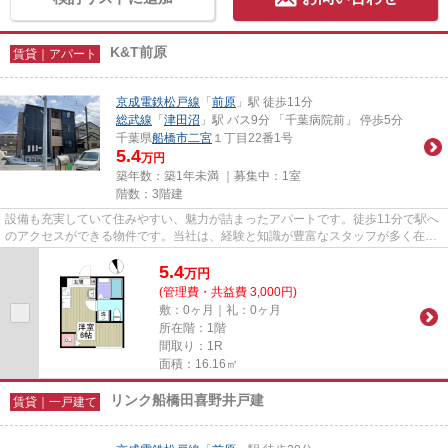
K&T前原
賃貸｜アパート
京成電鉄松戸線
「
前原
」駅 徒歩11分
総武線
「
津田沼
」駅 バス9分 「千葉病院前」 停歩5分
千葉県
船橋市
二宮
１丁目22番1号
5.4
万円
築年数：築1年未満 ｜募集中：
1室
階数：3階建
設備も充実していて住みやすい、魅力が詰まったアパートです。徒歩11分で駅へ
のアクセスができる物件です。当社は、経験と知識が豊富なスタッフが多く在籍
しており、船橋市や前原付近...
5.4
万
円
(管理費・共益費 3,000円)
敷：0ヶ月｜礼：0ヶ月
所在階：1階
間取り：1R
面積：16.16㎡
リンク船橋田喜野井戸建
賃貸｜一戸建て