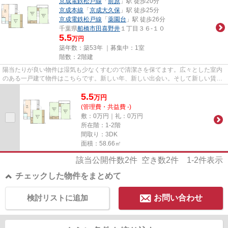
京成電鉄松戸線
「
前原
」駅 徒歩20分
京成本線
「
京成大久保
」駅 徒歩25分
京成電鉄松戸線
「
薬園台
」駅 徒歩26分
千葉県
船橋市
田喜野井
１丁目３６-１０
5.5
万円
築年数：築53年 ｜募集中：
1室
階数：2階建
陽当たりが良い物件は湿気も少なくすむので清潔さを保てます。広々とした室内
のある一戸建て物件はこちらです。新しい年、新しい出会い。そして新しい賃貸
戸建てを船橋市エリアと京成...
5.5
万
円
(管理費・共益費 -)
敷：0万円｜礼：0万円
所在階：1-2階
間取り：3DK
面積：58.66㎡
該当公開件数
2
件 空き数
2
件
1-2
件表示
チェックした物件をまとめて
検討リストに追加
お問い合わせ