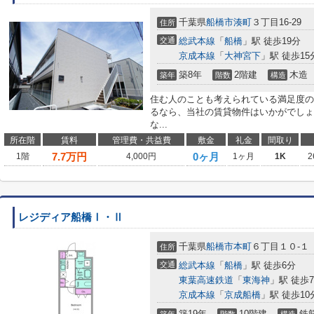
千葉県
船橋市
湊町
３丁目16-29
住所
交通
総武本線
「
船橋
」駅 徒歩19分
京成本線
「
大神宮下
」駅 徒歩15
築8年
2階建
木造
築年
階数
構造
住む人のことも考えられている満足度の
るなら、当社の賃貸物件はいかがでしょ
な...
所在階
賃料
管理費・共益費
敷金
礼金
間取り
7.7
万円
0ヶ月
1階
4,000円
1ヶ月
1K
2
レジディア船橋Ⅰ・Ⅱ
千葉県
船橋市
本町
６丁目１０-１
住所
交通
総武本線
「
船橋
」駅 徒歩6分
東葉高速鉄道
「
東海神
」駅 徒歩
京成本線
「
京成船橋
」駅 徒歩10
築19年
10階建
鉄