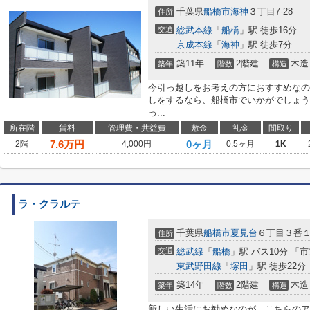
千葉県
船橋市
海神
３丁目7-28
住所
交通
総武本線
「
船橋
」駅 徒歩16分
京成本線
「
海神
」駅 徒歩7分
築11年
2階建
木造
築年
階数
構造
今引っ越しをお考えの方におすすめなの
しをするなら、船橋市でいかがでしょう
っ...
所在階
賃料
管理費・共益費
敷金
礼金
間取り
7.6
万円
0ヶ月
2階
4,000円
0.5ヶ月
1K
ラ・クラルテ
千葉県
船橋市
夏見台
６丁目３番
住所
交通
総武線
「
船橋
」駅 バス10分 「
東武野田線
「
塚田
」駅 徒歩22分
築14年
2階建
木造
築年
階数
構造
新しい生活にお勧めなのが、こちらのア