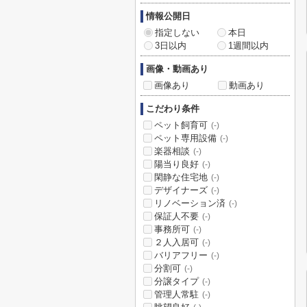
情報公開日
指定しない
本日
3日以内
1週間以内
画像・動画あり
画像あり
動画あり
こだわり条件
ペット飼育可
(-)
ペット専用設備
(-)
楽器相談
(-)
陽当り良好
(-)
閑静な住宅地
(-)
デザイナーズ
(-)
リノベーション済
(-)
保証人不要
(-)
事務所可
(-)
２人入居可
(-)
バリアフリー
(-)
分割可
(-)
分譲タイプ
(-)
管理人常駐
(-)