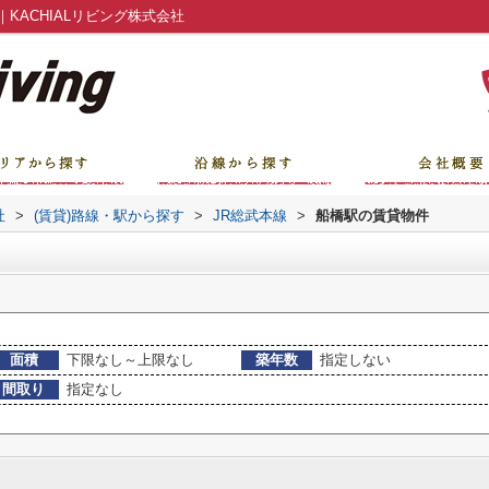
KACHIALリビング株式会社
社
>
(賃貸)路線・駅から探す
>
JR総武本線
>
船橋駅の賃貸物件
面積
下限なし～上限なし
築年数
指定しない
間取り
指定なし