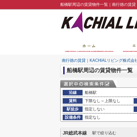
船橋駅周辺の賃貸物件一覧｜南行徳の賃貸｜
南行徳の賃貸｜KACHIALリビング株式会
船橋駅周辺の賃貸物件一覧
沿線
船橋駅
賃料
下限なし～上限なし
駅徒歩
指定しない
設備条件
指定なし
JR総武本線
駅で絞り込む