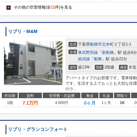
その他の空室情報(全
11
件)を見る
+
リブリ・M&M
千葉県
船橋市
北本町
２丁目1-1
住所
交通
東武野田線
「
新船橋
」駅 徒歩6分
総武線
「
船橋
」駅 徒歩22分
築13年
2階建
木造
築年
階数
構造
アパートタイプのお部屋です。電車移動
です。生活する上でもっとも大切な住環
のラ...
所在階
賃料
管理費・共益費
敷金
礼金
間取り
7.1
万円
0ヶ月
1階
4,000円
1ヶ月
1K
2
リブリ・グランコンフォート