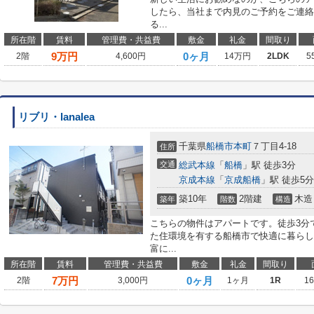
したら、当社まで内見のご予約をご連絡
る...
所在階
賃料
管理費・共益費
敷金
礼金
間取り
9
万円
0ヶ月
2階
4,600円
14万円
2LDK
5
リブリ・lanalea
千葉県
船橋市
本町
７丁目4-18
住所
交通
総武本線
「
船橋
」駅 徒歩3分
京成本線
「
京成船橋
」駅 徒歩5分
築10年
2階建
木造
築年
階数
構造
こちらの物件はアパートです。徒歩3分
た住環境を有する船橋市で快適に暮らし
富に...
所在階
賃料
管理費・共益費
敷金
礼金
間取り
7
万円
0ヶ月
2階
3,000円
1ヶ月
1R
1