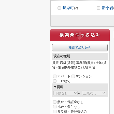
錦糸町
新小岩
(2)
種別で絞り込む
現在の種別
賃貸,店舗(賃貸),事務所(賃貸),土地(賃
貸),住宅以外建物全部,駐車場
アパート
マンション
一戸建て
▼賃料
～
敷金・保証金なし
礼金・敷引なし
共益費・管理費込み