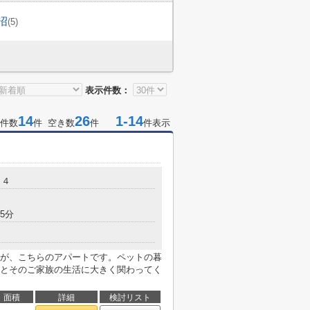
沼
(5)
表示件数：
14
26
1-14
件数
件 空き数
件
件表示
２４
5分
が、こちらのアパートです。ペットの暮
とそのご家族の生活に大きく関わってく
面積
詳細
検討リスト