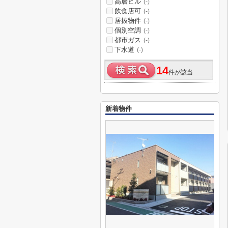
高層ビル
(-)
飲食店可
(-)
居抜物件
(-)
個別空調
(-)
都市ガス
(-)
下水道
(-)
14
件が該当
新着物件