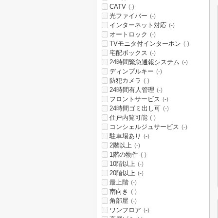
CATV
(-)
光ファイバー
(-)
インターネット対応
(-)
オートロック
(-)
TVモニタ付インターホン
(-)
宅配ボックス
(-)
24時間緊急通報システム
(-)
ディンプルキー
(-)
防犯カメラ
(-)
24時間有人管理
(-)
フロントサービス
(-)
24時間ゴミ出し可
(-)
住戸内覧可能
(-)
コンシェルジュサービス
(-)
駐車場あり
(-)
2階以上
(-)
1階の物件
(-)
10階以上
(-)
20階以上
(-)
最上階
(-)
南向き
(-)
角部屋
(-)
ワンフロア
(-)