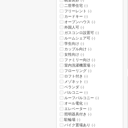
眺望良好
(-)
二世帯住宅
(-)
フリーレント
(-)
カードキー
(-)
オープンハウス
(-)
外国人可
(-)
ガスコンロ設置可
(-)
ルームシェア可
(-)
学生向け
(-)
カップル向け
(-)
女性向け
(-)
ファミリー向け
(-)
室内洗濯機置場
(-)
フローリング
(-)
ロフト付き
(-)
メゾネット
(-)
ベランダ
(-)
バルコニー
(-)
ルーフバルコニー
(-)
オール電化
(-)
エレベーター
(-)
照明器具付き
(-)
駐輪場
(-)
バイク置場あり
(-)