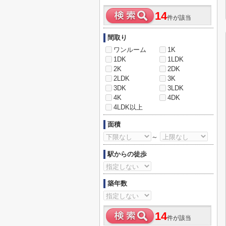
14
件が該当
間取り
ワンルーム
1K
1DK
1LDK
2K
2DK
2LDK
3K
3DK
3LDK
4K
4DK
4LDK以上
面積
～
駅からの徒歩
築年数
14
件が該当