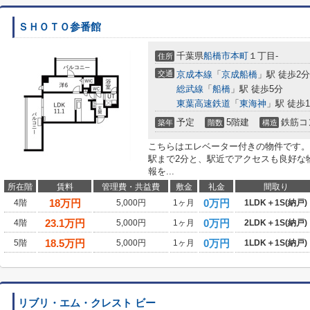
ＳＨＯＴＯ参番館
千葉県
船橋市
本町
１丁目-
住所
交通
京成本線
「
京成船橋
」駅 徒歩2分
総武線
「
船橋
」駅 徒歩5分
東葉高速鉄道
「
東海神
」駅 徒歩1
予定
5階建
鉄筋コ
築年
階数
構造
こちらはエレベーター付きの物件です。
駅まで2分と、駅近でアクセスも良好な
報を...
所在階
賃料
管理費・共益費
敷金
礼金
間取り
18
万円
0万円
4階
5,000円
1ヶ月
1LDK＋1S(納戸)
23.1
万円
0万円
4階
5,000円
1ヶ月
2LDK＋1S(納戸)
18.5
万円
0万円
5階
5,000円
1ヶ月
1LDK＋1S(納戸)
リブリ・エム・クレスト ビー