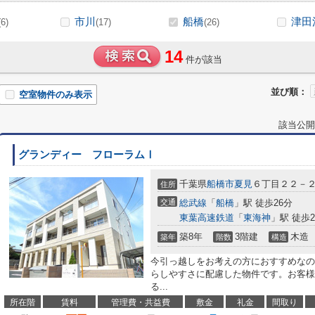
市川
船橋
津田
(6)
(17)
(26)
14
件が該当
並び順：
空室物件のみ表示
該当公開
グランディー フローラムⅠ
千葉県
船橋市
夏見
６丁目２２－
住所
交通
総武線
「
船橋
」駅 徒歩26分
東葉高速鉄道
「
東海神
」駅 徒歩2
築8年
3階建
木造
築年
階数
構造
今引っ越しをお考えの方におすすめなの
らしやすさに配慮した物件です。お客様
る...
所在階
賃料
管理費・共益費
敷金
礼金
間取り