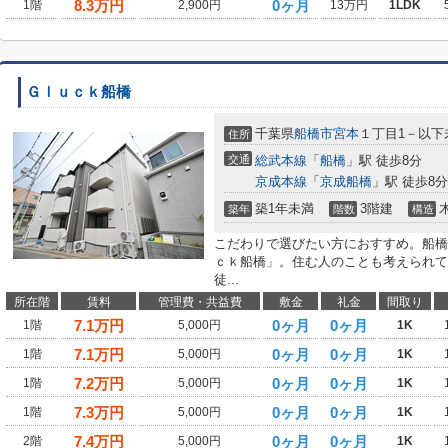
8.3
万円
0ヶ月
1階
2,900円
13万円
1LDK
Ｇｌｕｃｋ船橋
千葉県
船橋市
宮本
１丁目1－以下
住所
交通
総武本線
「
船橋
」駅 徒歩8分
京成本線
「
京成船橋
」駅 徒歩8分
築1年未満
3階建
築年
階数
構造
こだわりで選びたい方におすすめ。船橋
ｃｋ船橋」。住む人のことも考えられて
徒...
所在階
賃料
管理費・共益費
敷金
礼金
間取り
7.1
万円
0ヶ月
0ヶ月
1階
5,000円
1K
7.1
万円
0ヶ月
0ヶ月
1階
5,000円
1K
7.2
万円
0ヶ月
0ヶ月
1階
5,000円
1K
7.3
万円
0ヶ月
0ヶ月
1階
5,000円
1K
7.4
万円
0ヶ月
0ヶ月
2階
5,000円
1K