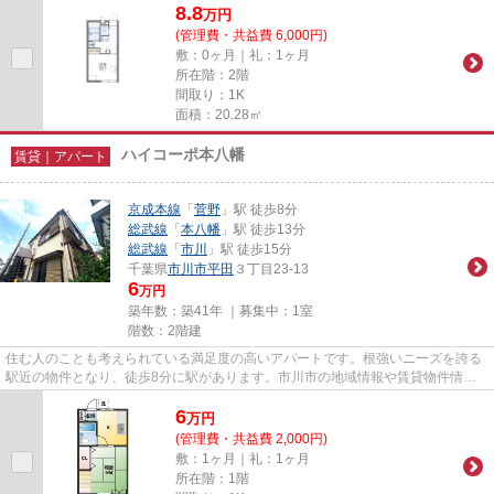
8.8
万
円
(管理費・共益費 6,000円)
敷：0ヶ月｜礼：1ヶ月
所在階：2階
間取り：1K
面積：20.28㎡
ハイコーポ本八幡
賃貸｜アパート
京成本線
「
菅野
」駅 徒歩8分
総武線
「
本八幡
」駅 徒歩13分
総武線
「
市川
」駅 徒歩15分
千葉県
市川市
平田
３丁目23-13
6
万円
築年数：築41年 ｜募集中：
1室
階数：2階建
住む人のことも考えられている満足度の高いアパートです。根強いニーズを誇る
駅近の物件となり、徒歩8分に駅があります。市川市の地域情報や賃貸物件情報
のことなら、当社にお任せ下さ...
6
万
円
(管理費・共益費 2,000円)
敷：1ヶ月｜礼：1ヶ月
所在階：1階