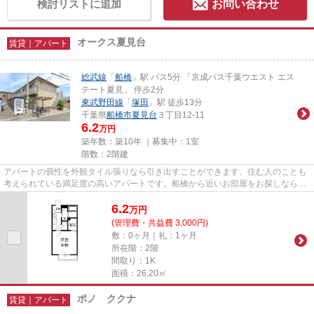
検討リストに追加
お問い合わせ
オークス夏見台
賃貸｜アパート
総武線
「
船橋
」駅 バス5分 「京成バス千葉ウエスト エス
テート夏見」 停歩2分
東武野田線
「
塚田
」駅 徒歩13分
千葉県
船橋市
夏見台
３丁目12-11
6.2
万円
築年数：築10年 ｜募集中：
1室
階数：2階建
アパートの個性を外観タイル張りなら引き出すことができます。住む人のことも
考えられている満足度の高いアパートです。船橋から近いお部屋をお探しなら、
物件情報を豊富に扱う当社に...
6.2
万
円
(管理費・共益費 3,000円)
敷：0ヶ月｜礼：1ヶ月
所在階：2階
間取り：1K
面積：26.20㎡
ポノ ククナ
賃貸｜アパート