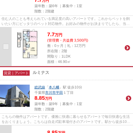
万円
築年数：築6年 ｜募集中：
1室
階数：2階建
住む人のことも考えられている満足度の高いアパートです。これからペットを飼
いたい方にピッタリのペット対応物件。お好みの物件がお決まりでしたら、当社
まで内見のご予約をご連絡下...
7.7
万
円
(管理費・共益費 3,500円)
敷：0ヶ月｜礼：12万円
所在階：2階
間取り：1LDK
面積：46.90㎡
ルミナス
賃貸｜アパート
総武線
「
本八幡
」駅 徒歩10分
千葉県
市川市
平田
１丁目
8.85
万円
築年数：築9年 ｜募集中：
1室
階数：2階建
こちらの物件はアパートです。優雅に快適に暮らせるアパートで毎日快適な生活
をおくりましょう。こちらは自走式駐車場付きのアパートです。駅から徒歩10分
にある物件なので、電車利用...
8.85
万
円