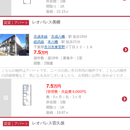
所在階：1階
間取り：1K
面積：22.15㎡
レオパレス美樹
賃貸｜アパート
京成本線
「
京成八幡
」駅 徒歩18分
総武線
「
本八幡
」駅 徒歩21分
千葉県
市川市
東菅野
２丁目２２－１８
7.5
万円
築年数：築18年 ｜募集中：
1室
階数：2階建
こちらの物件はアパートです。ニーズの高い市川市内の物件です。こちらの物件
の詳細情報など、気になる点がございましたら、お気軽にお問い合わせくださ
い。
7.5
万
円
(管理費・共益費 6,000円)
敷：0ヶ月｜礼：1ヶ月
所在階：1階
間取り：1K
面積：19.87㎡
レオパレス宮久保
賃貸｜アパート