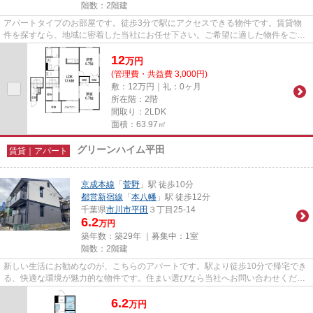
階数：2階建
アパートタイプのお部屋です。徒歩3分で駅にアクセスできる物件です。賃貸物
件を探すなら、地域に密着した当社にお任せ下さい。ご希望に適した物件をご紹
介し、快適に新生活が始められ...
12
万
円
(管理費・共益費 3,000円)
敷：12万円｜礼：0ヶ月
所在階：2階
間取り：2LDK
面積：63.97㎡
グリーンハイム平田
賃貸｜アパート
京成本線
「
菅野
」駅 徒歩10分
都営新宿線
「
本八幡
」駅 徒歩12分
千葉県
市川市
平田
３丁目25-14
6.2
万円
築年数：築29年 ｜募集中：
1室
階数：2階建
新しい生活にお勧めなのが、こちらのアパートです。駅より徒歩10分で帰宅でき
る、快適な環境が魅力的な物件です。住まい選びなら当社へお問い合わせくださ
い。市川市エリアや菅野近く...
6.2
万
円