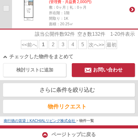
(管理費・共益費 2,000円)
敷：0ヶ月｜礼：0ヶ月
所在階：1階
間取り：1K
面積：20.25㎡
該当公開件数
92
件 空き数
132
件
1-20
件表示
1
2
3
4
5
<<前へ
次へ>>
最初
チェックした物件をまとめて
検討リストに追加
お問い合わせ
さらに条件を絞り込む
物件リクエスト
南行徳の賃貸｜KACHIALリビング株式会社
>
物件一覧
ページトップに戻る