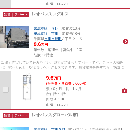
面積：22.35㎡
レオパレスレグルス
賃貸｜アパート
京成本線
「
菅野
」駅 徒歩13分
総武本線
「
市川
」駅 徒歩18分
千葉県
市川市
新田
３丁目２－５
9.6
万円
築年数：築15年 ｜募集中：
1室
階数：2階建
設備も充実していて住みやすい、魅力が詰まったアパートです。こちらの物件
は、駅へも徒歩13分と歩いてアクセスできます。賃貸物件を探すなら、快適に暮
らせる物件が良いですよね。そ...
9.6
万
円
(管理費・共益費 6,000円)
敷：0ヶ月｜礼：1ヶ月
所在階：1階
間取り：1K
面積：22.35㎡
レオパレスグローバル市川
賃貸｜アパート
京成本線
「
市川真間
」駅 バス11分 「曽谷春雨橋」 停歩1