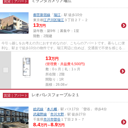
ミランダカメリア瑞江
賃貸｜アパート
都営新宿線
「
瑞江
」駅 徒歩10分
東京都
江戸川区
瑞江
３丁目２７－２
13
万円
築年数：築9年 ｜募集中：
1室
階数：2階建
今引っ越しをお考えの方におすすめなのが、こちらのアパートです。暮らしに便
利な、駅まで徒歩10分の物件です。瑞江周辺に住めば、交通面で不便を感じるこ
とも少なくなるでしょう。物...
13
万
円
(管理費・共益費 6,500円)
敷：0ヶ月｜礼：1ヶ月
所在階：2階
間取り：1R
面積：26.08㎡
レオパレスフォーブル２１
賃貸｜アパート
総武線
「
本八幡
」駅 バス17分 「曽谷」 停歩4分
武蔵野線
「
市川大野
」駅 徒歩27分
千葉県
市川市
曽谷
１丁目２９－７
8.4
8.9
万円～
万円