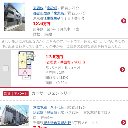
東西線
「
南砂町
」駅 徒歩21分
都営新宿線
「
東大島
」駅 徒歩22分
東京都
江東区
東砂
３丁目１番８号
12.6
万円
築年数：築3年 ｜募集中：
1室
階数：3階建
新しい生活にお勧めなのが、こちらのアパートです。住まいには、いろいろな条
件が組み合わさっています。その中から、ご自身の必要な要素を持ち合わせた物
件を選びましょう。そんな物...
12.6
万
円
(管理費・共益費 2,900円)
敷：0ヶ月｜礼：2ヶ月
所在階：1階
間取り：1LDK
面積：40.30㎡
カーサ ジェントリー
賃貸｜アパート
京成本線
「
八千代台
」駅 徒歩19分
総武線
「
津田沼
」駅 バス32分 「東習志野８丁目入
口」 停歩1分
千葉県
習志野市
東習志野
８丁目２６－１６
7.7