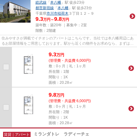
総武線
「
本八幡
」駅 徒歩23分
都営新宿線
「
本八幡
」駅 徒歩23分
千葉県
市川市
稲荷木
３丁目１２－９
9.3
9.8
万円～
万円
築年数：築20年 ｜募集中：
2室
階数：2階建
住みやすさが満載でイチオシのアパートはこちらです。当社では本八幡周辺にあ
るお部屋情報をご用意しております。駅から近くの物件をお求めなら、まずはお
気軽にご連絡ください。
9.3
万
円
(管理費・共益費 6,000円)
敷：0ヶ月｜礼：1ヶ月
所在階：1階
間取り：1K
面積：20.28㎡
9.8
万
円
(管理費・共益費 6,000円)
敷：0ヶ月｜礼：1ヶ月
所在階：2階
間取り：1K
面積：20.28㎡
ミランダトレ ラディーチェ
賃貸｜アパート