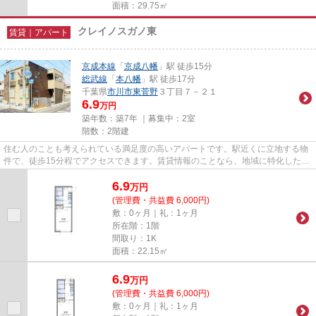
面積：29.75㎡
クレイノスガノ東
賃貸｜アパート
京成本線
「
京成八幡
」駅 徒歩15分
総武線
「
本八幡
」駅 徒歩17分
千葉県
市川市
東菅野
３丁目７－２１
6.9
万円
築年数：築7年 ｜募集中：
2室
階数：2階建
住む人のことも考えられている満足度の高いアパートです。駅近くに立地する物
件で、徒歩15分程でアクセスできます。賃貸情報のことなら、地域に特化した当
社にお任せ下さい。お客様に...
6.9
万
円
(管理費・共益費 6,000円)
敷：0ヶ月｜礼：1ヶ月
所在階：1階
間取り：1K
面積：22.15㎡
6.9
万
円
(管理費・共益費 6,000円)
敷：0ヶ月｜礼：1ヶ月