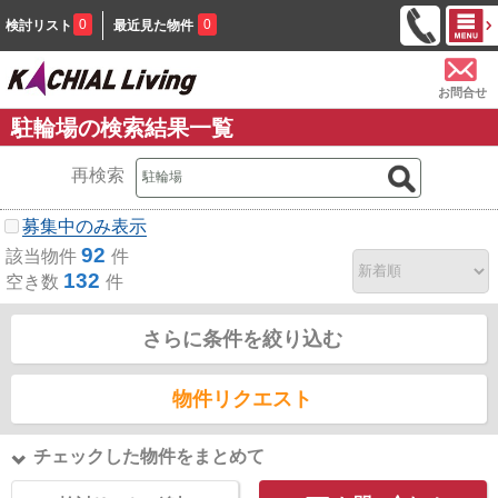
0
0
検討リスト
最近見た物件
お問合せ
駐輪場の検索結果一覧
再検索
募集中のみ表示
92
該当物件
件
132
空き数
件
さらに条件を絞り込む
物件リクエスト
チェックした物件をまとめて