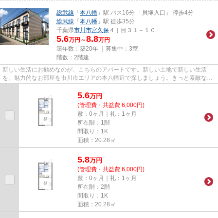
総武線
「
本八幡
」駅 バス16分 「貝塚入口」 停歩4分
総武線
「
本八幡
」駅 徒歩35分
千葉県
市川市
宮久保
４丁目３１－１０
5.6
8.8
万円～
万円
築年数：築20年 ｜募集中：
3室
階数：2階建
新しい生活にお勧めなのが、こちらのアパートです。新しい土地で新しい生活
を。魅力的なお部屋を市川市エリアの本八幡近で探しましょう。きっと素敵なお
部屋が見つかります。
5.6
万
円
(管理費・共益費 6,000円)
敷：0ヶ月｜礼：1ヶ月
所在階：1階
間取り：1K
面積：20.28㎡
5.8
万
円
(管理費・共益費 6,000円)
敷：0ヶ月｜礼：1ヶ月
所在階：2階
間取り：1K
面積：20.28㎡