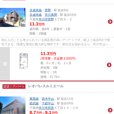
京成本線
「
菅野
」駅 徒歩8分
京成本線
「
市川真間
」駅 徒歩16分
千葉県
市川市
菅野
３丁目９－２
11.3
万円
築年数：築8年 ｜募集中：
1室
階数：2階建
住む人のことも考えられている満足度の高いアパートです。駅より徒歩8分で帰
宅できる、快適な環境が魅力的な物件です。新生活を始めるなら、市川市はいか
がでしょうか？住環境が整って...
11.3
万
円
(管理費・共益費 6,000円)
敷：0ヶ月｜礼：1ヶ月
所在階：1階
間取り：1R
面積：31.76㎡
レオパレスルミエール
賃貸｜アパート
東西線
「
原木中山
」駅 徒歩11分
総武線
「
下総中山
」駅 徒歩26分
千葉県
市川市
田尻
５丁目１４－２９
8.7
9.1
万円～
万円