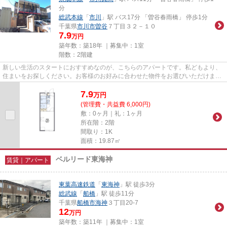
分
総武本線
「
市川
」駅 バス17分 「曽谷春雨橋」 停歩1分
千葉県
市川市
曽谷
７丁目３２－１０
7.9
万円
築年数：築18年 ｜募集中：
1室
階数：2階建
新しい生活のスタートにおすすめなのが、こちらのアパートです。私どもより、
住まいをお探しください。お客様のお好みに合わせた物件をお選びいただけま
す。ご不明な点はスタッフまで...
7.9
万
円
(管理費・共益費 6,000円)
敷：0ヶ月｜礼：1ヶ月
所在階：2階
間取り：1K
面積：19.87㎡
ベルリード東海神
賃貸｜アパート
東葉高速鉄道
「
東海神
」駅 徒歩3分
総武線
「
船橋
」駅 徒歩11分
千葉県
船橋市
海神
３丁目20-7
12
万円
築年数：築11年 ｜募集中：
1室