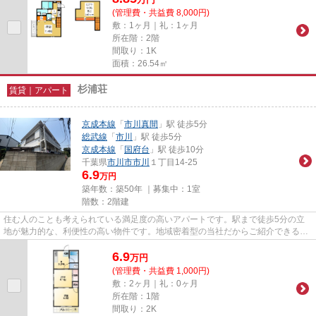
(管理費・共益費 8,000円)
敷：1ヶ月｜礼：1ヶ月
所在階：2階
間取り：1K
面積：26.54㎡
杉浦荘
賃貸｜アパート
京成本線
「
市川真間
」駅 徒歩5分
総武線
「
市川
」駅 徒歩5分
京成本線
「
国府台
」駅 徒歩10分
千葉県
市川市
市川
１丁目14-25
6.9
万円
築年数：築50年 ｜募集中：
1室
階数：2階建
住む人のことも考えられている満足度の高いアパートです。駅まで徒歩5分の立
地が魅力的な、利便性の高い物件です。地域密着型の当社だからご紹介できる、
市川市エリアや市川真間付近の...
6.9
万
円
(管理費・共益費 1,000円)
敷：2ヶ月｜礼：0ヶ月
所在階：1階
間取り：2K