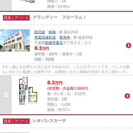
間取り：1K
面積：23.90㎡
グランディー フローラムⅠ
賃貸｜アパート
総武線
「
船橋
」駅 徒歩26分
東葉高速鉄道
「
東海神
」駅 徒歩25分
千葉県
船橋市
夏見
６丁目２２－２４
8.3
万円
築年数：築8年 ｜募集中：
1室
階数：3階建
今引っ越しをお考えの方におすすめなのが、こちらのアパートです。ペットの暮
らしやすさに配慮した物件です。お客様とそのご家族の生活に大きく関わってく
る、住の環境。これまでより...
8.3
万
円
(管理費・共益費 2,900円)
敷：0ヶ月｜礼：13万円
所在階：1階
間取り：1LDK
面積：50.57㎡
レオパレスカーサ
賃貸｜アパート