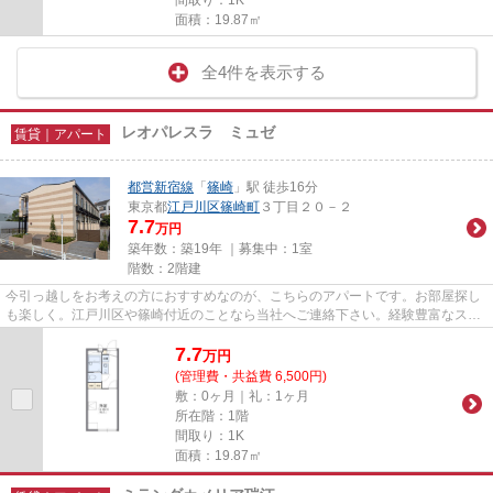
面積：19.87㎡
全4件を表示する
レオパレスラ ミュゼ
賃貸｜アパート
都営新宿線
「
篠崎
」駅 徒歩16分
東京都
江戸川区
篠崎町
３丁目２０－２
7.7
万円
築年数：築19年 ｜募集中：
1室
階数：2階建
今引っ越しをお考えの方におすすめなのが、こちらのアパートです。お部屋探し
も楽しく。江戸川区や篠崎付近のことなら当社へご連絡下さい。経験豊富なスタ
ッフがお待ちしております。
7.7
万
円
(管理費・共益費 6,500円)
敷：0ヶ月｜礼：1ヶ月
所在階：1階
間取り：1K
面積：19.87㎡