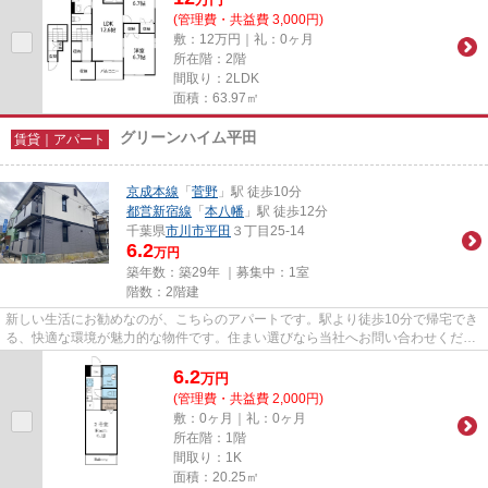
(管理費・共益費 3,000円)
敷：12万円｜礼：0ヶ月
所在階：2階
間取り：2LDK
面積：63.97㎡
グリーンハイム平田
賃貸｜アパート
京成本線
「
菅野
」駅 徒歩10分
都営新宿線
「
本八幡
」駅 徒歩12分
千葉県
市川市
平田
３丁目25-14
6.2
万円
築年数：築29年 ｜募集中：
1室
階数：2階建
新しい生活にお勧めなのが、こちらのアパートです。駅より徒歩10分で帰宅でき
る、快適な環境が魅力的な物件です。住まい選びなら当社へお問い合わせくださ
い。市川市エリアや菅野近く...
6.2
万
円
(管理費・共益費 2,000円)
敷：0ヶ月｜礼：0ヶ月
所在階：1階
間取り：1K
面積：20.25㎡