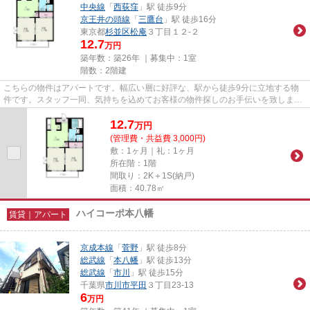
中央線
「
西荻窪
」駅 徒歩9分
京王井の頭線
「
三鷹台
」駅 徒歩16分
東京都
杉並区
松庵
３丁目１２-２
12.7
万円
築年数：築26年 ｜募集中：
1室
階数：2階建
こちらの物件はアパートです。幅広い層に好評な、駅から徒歩9分に立地する物
件です。スタッフ一同、気持ちを込めてお客様の物件探しのお手伝いを致しま
す。賃貸情報のことなら、豊富な...
12.7
万
円
(管理費・共益費 3,000円)
敷：1ヶ月｜礼：1ヶ月
所在階：1階
間取り：2K＋1S(納戸)
面積：40.78㎡
ハイコーポ本八幡
賃貸｜アパート
京成本線
「
菅野
」駅 徒歩8分
総武線
「
本八幡
」駅 徒歩13分
総武線
「
市川
」駅 徒歩15分
千葉県
市川市
平田
３丁目23-13
6
万円