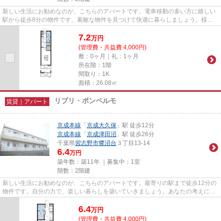
新しい生活にお勧めなのが、こちらのアパートです。電車移動の多い方に嬉しい
駅から徒歩8分の物件です。素敵な物件を見つけて快適に暮らしましょう。様々
な条件の物件をご用意いたしま...
7.2
万
円
(管理費・共益費 4,000円)
敷：0ヶ月｜礼：1ヶ月
所在階：1階
間取り：1K
面積：26.08㎡
リブリ・ポンペルモ
賃貸｜アパート
京成本線
「
京成大久保
」駅 徒歩12分
京成本線
「
京成津田沼
」駅 徒歩26分
千葉県
習志野市
鷺沼台
３丁目13-14
6.4
万円
築年数：築11年 ｜募集中：
1室
階数：2階建
新しい生活にお勧めなのが、こちらのアパートです。最寄りの駅まで徒歩12分の
物件です。自分の力で、楽しい暮らしを築いていきましょう。あなたの考えに沿
った物件選びのお手伝いをさ...
6.4
万
円
(管理費・共益費 4,000円)