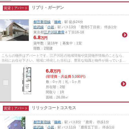
リブリ・ガーデン
賃貸｜アパート
都営新宿線
「
篠崎
」駅 徒歩24分
総武線
「
小岩
」駅 バス13分 「鹿骨5丁目前」 停歩1分
東京都
江戸川区
鹿骨
４丁目16-18
6.8
万円
築年数：築16年 ｜募集中：
1室
階数：2階建
こちらの物件はアパートです。江戸川区の地域情報や賃貸物件情報のことなら、
当社にお任せ下さい。地域に特化した当社は、豊富な知識と物件が揃っていま
す。お客様のご希望に適した情...
6.8
万
円
(管理費・共益費 5,000円)
敷：0ヶ月｜礼：1ヶ月
所在階：2階
間取り：1R
面積：26.08㎡
リリックコートコスモス
賃貸｜アパート
都営新宿線
「
篠崎
」駅 バス8分 「鹿骨」 停歩1分
総武線
「
小岩
」駅 バス11分 「鹿骨五丁目」 停歩1分