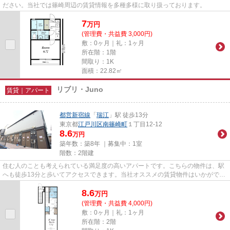
ださい。当社では篠崎周辺の賃貸情報を多種多様に取り扱っております。
7
万
円
(管理費・共益費 3,000円)
敷：0ヶ月｜礼：1ヶ月
所在階：1階
間取り：1K
面積：22.82㎡
リブリ・Juno
賃貸｜アパート
都営新宿線
「
瑞江
」駅 徒歩13分
東京都
江戸川区
南篠崎町
１丁目12-12
8.6
万円
築年数：築8年 ｜募集中：
1室
階数：2階建
住む人のことも考えられている満足度の高いアパートです。こちらの物件は、駅
へも徒歩13分と歩いてアクセスできます。当社オススメの賃貸物件はいかがでし
ょうか？多種多様な物件を取...
8.6
万
円
(管理費・共益費 4,000円)
敷：0ヶ月｜礼：1ヶ月
所在階：2階