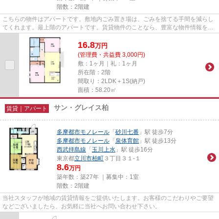
階数：2階建
こちらの物件はアパートです。敷地内ごみ置き場は、ごみを捨てる手間を減らし
てくれます。最上階のアパートです。賃貸物件のことなら、豊富な物件情報を取
り扱う当社にお任せ下さい。...
16.8
万
円
(管理費・共益費 3,000円)
敷：1ヶ月｜礼：1ヶ月
所在階：2階
間取り：2LDK＋1S(納戸)
面積：58.20㎡
サン・グレイス柏
賃貸｜アパート
多摩都市モノレール
「
砂川七番
」駅 徒歩7分
多摩都市モノレール
「
泉体育館
」駅 徒歩13分
西武拝島線
「
玉川上水
」駅 徒歩16分
東京都
立川市
柏町
３丁目３１-１
8.6
万円
築年数：築27年 ｜募集中：
1室
階数：2階建
当社スタッフが地域の賃貸情報をご提供いたします。お客様のこだわりやご要望
などございましたら、お気軽に当社へお問い合わせ下さい。