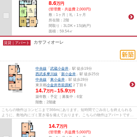
8.6
万
円
(管理費・共益費 2,000円)
敷：1ヶ月｜礼：1ヶ月
所在階：2階
間取り：3LDK＋1S(納戸)
面積：59.54㎡
カサフィオーレ
賃貸｜アパート
中央線
「
武蔵小金井
」駅 徒歩19分
西武多摩川線
「
新小金井
」駅 徒歩25分
中央線
「
東小金井
」駅 徒歩28分
東京都
小金井市
前原町
２丁目６
14.7
15.9
万円～
万円
築年数：予定 ｜募集中：
6室
階数：2階建
こちらの物件はコンビニまで366mにあります。短時間でごみ出しを終えられる
ように、敷地内にゴミ置き場を備えております。こちらの物件はアパートです。
数ある不動産物件の中からお客...
14.7
万
円
(管理費・共益費 5,000円)