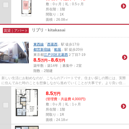
敷：0ヶ月｜礼：0.5ヶ月
所在階：1階
間取り：1K
面積：26.08㎡
リブリ・kitakasai
賃貸｜アパート
東西線
「
西葛西
」駅 徒歩17分
都営新宿線
「
船堀
」駅 徒歩20分
東京都
江戸川区
北葛西
２丁目7-19
8.5
8.6
万円～
万円
築年数：築14年 ｜募集中：
2室
階数：2階建
新しい生活にお勧めなのが、こちらのアパートです。住まい探しの際には、実際
に住んでみた時のことを想像しながら進めていくことが大事です。より良い住ま
いをご提供致します。
8.5
万
円
(管理費・共益費 4,000円)
敷：0ヶ月｜礼：1ヶ月
所在階：1階
間取り：1R
面積：24.18㎡