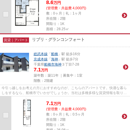
8.6
万
円
(管理費・共益費 4,000円)
敷：0ヶ月｜礼：1ヶ月
所在階：2階
間取り：1K
面積：28.25㎡
リブリ・グランコンフォート
賃貸｜アパート
総武本線
「
船橋
」駅 徒歩16分
京成本線
「
海神
」駅 徒歩7分
千葉県
船橋市
海神
３丁目7-28
7.1
万円
築年数：築11年 ｜募集中：
1室
階数：2階建
今引っ越しをお考えの方におすすめなのが、こちらのアパートです。快適な暮ら
しをするなら、船橋市でいかがでしょうか。当社は多種多様な賃貸情報を取り扱
っておりますので、きっとお...
7.1
万
円
(管理費・共益費 4,000円)
敷：0ヶ月｜礼：0.5ヶ月
所在階：2階
間取り：1K
面積：26.08㎡