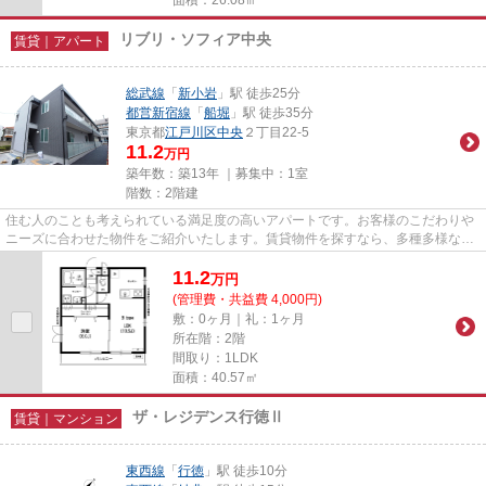
リブリ・ソフィア中央
賃貸｜アパート
総武線
「
新小岩
」駅 徒歩25分
都営新宿線
「
船堀
」駅 徒歩35分
東京都
江戸川区
中央
２丁目22-5
11.2
万円
築年数：築13年 ｜募集中：
1室
階数：2階建
住む人のことも考えられている満足度の高いアパートです。お客様のこだわりや
ニーズに合わせた物件をご紹介いたします。賃貸物件を探すなら、多種多様な物
件を取り扱う当社にお任せ下...
11.2
万
円
(管理費・共益費 4,000円)
敷：0ヶ月｜礼：1ヶ月
所在階：2階
間取り：1LDK
面積：40.57㎡
ザ・レジデンス行徳Ⅱ
賃貸｜マンション
東西線
「
行徳
」駅 徒歩10分