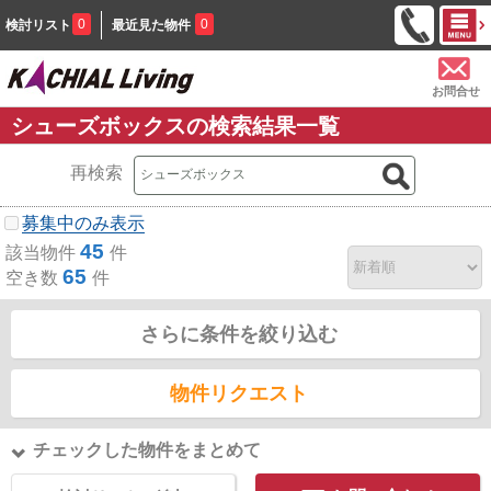
0
0
検討リスト
最近見た物件
お問合せ
シューズボックスの検索結果一覧
再検索
募集中のみ表示
45
該当物件
件
65
空き数
件
さらに条件を絞り込む
物件リクエスト
チェックした物件をまとめて