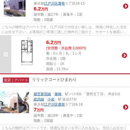
東京都
江戸川区
鹿骨
５丁目18-15
6.2
万円
築年数：築17年 ｜募集中：
1室
階数：2階建
こちらの物件はアパートです。江戸川区での住まい探しは、地域に特化した当社
にお任せ下さい。お客様のご希望に適した物件のご紹介と、サポートを徹底いた
します。お気軽にご連絡下さい。
6.2
万
円
(管理費・共益費 3,000円)
敷：0ヶ月｜礼：1ヶ月
所在階：1階
間取り：1K
面積：21.76㎡
リリックコートひまわり
賃貸｜アパート
都営新宿線
「
篠崎
」駅 バス9分 「鹿骨五丁目」 停歩1分
総武線
「
小岩
」駅 徒歩27分
東京都
江戸川区
鹿骨
５丁目8-18
7
万円
築年数：築18年 ｜募集中：
1室
階数：2階建
こちらの物件はアパートです。快適な住まいを手に入れるなら、当社にお任せく