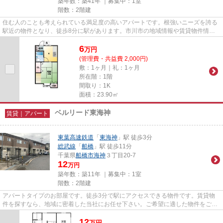
築年数：築41年 ｜募集中：
1室
階数：2階建
住む人のことも考えられている満足度の高いアパートです。根強いニーズを誇る
駅近の物件となり、徒歩8分に駅があります。市川市の地域情報や賃貸物件情報
のことなら、当社にお任せ下さ...
6
万
円
(管理費・共益費 2,000円)
敷：1ヶ月｜礼：1ヶ月
所在階：1階
間取り：1K
面積：23.90㎡
ベルリード東海神
賃貸｜アパート
東葉高速鉄道
「
東海神
」駅 徒歩3分
総武線
「
船橋
」駅 徒歩11分
千葉県
船橋市
海神
３丁目20-7
12
万円
築年数：築11年 ｜募集中：
1室
階数：2階建
アパートタイプのお部屋です。徒歩3分で駅にアクセスできる物件です。賃貸物
件を探すなら、地域に密着した当社にお任せ下さい。ご希望に適した物件をご紹
介し、快適に新生活が始められ...
12
万
円