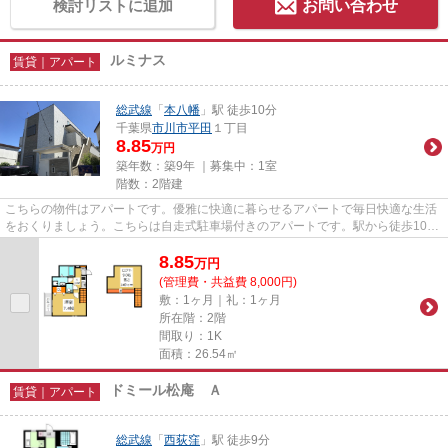
検討リストに追加
お問い合わせ
ルミナス
賃貸｜アパート
総武線
「
本八幡
」駅 徒歩10分
千葉県
市川市
平田
１丁目
8.85
万円
築年数：築9年 ｜募集中：
1室
階数：2階建
こちらの物件はアパートです。優雅に快適に暮らせるアパートで毎日快適な生活
をおくりましょう。こちらは自走式駐車場付きのアパートです。駅から徒歩10分
にある物件なので、電車利用...
8.85
万
円
(管理費・共益費 8,000円)
敷：1ヶ月｜礼：1ヶ月
所在階：2階
間取り：1K
面積：26.54㎡
ドミール松庵 Ａ
賃貸｜アパート
総武線
「
西荻窪
」駅 徒歩9分