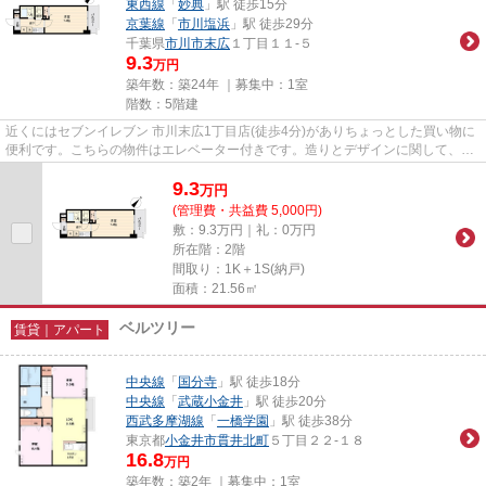
東西線
「
妙典
」駅 徒歩15分
京葉線
「
市川塩浜
」駅 徒歩29分
千葉県
市川市
末広
１丁目１１-５
9.3
万円
築年数：築24年 ｜募集中：
1室
階数：5階建
近くにはセブンイレブン 市川末広1丁目店(徒歩4分)がありちょっとした買い物に
便利です。こちらの物件はエレベーター付きです。造りとデザインに関して、自
信をもって情報を提供できる...
9.3
万
円
(管理費・共益費 5,000円)
敷：9.3万円｜礼：0万円
所在階：2階
間取り：1K＋1S(納戸)
面積：21.56㎡
ベルツリー
賃貸｜アパート
中央線
「
国分寺
」駅 徒歩18分
中央線
「
武蔵小金井
」駅 徒歩20分
西武多摩湖線
「
一橋学園
」駅 徒歩38分
東京都
小金井市
貫井北町
５丁目２２-１８
16.8
万円
築年数：築2年 ｜募集中：
1室