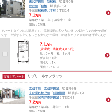
東武野田線
「
新船橋
」駅 徒歩6分
総武線
「
船橋
」駅 徒歩22分
千葉県
船橋市
北本町
２丁目1-1
7.1
万円
築年数：築13年 ｜募集中：
1室
階数：2階建
アパートタイプのお部屋です。電車移動の多い方に嬉しい駅から徒歩6分の物件
です。生活する上でもっとも大切な住環境。船橋市エリアや新船橋付近であなた
のライフスタイルに合ったお部...
7.1
万
円
(管理費・共益費 4,000円)
敷：0ヶ月｜礼：1ヶ月
所在階：1階
間取り：1K
面積：26.49㎡
リブリ・ネオフラッツ
賃貸｜アパート
京成本線
「
京成津田沼
」駅 徒歩8分
京成電鉄松戸線
「
新津田沼
」駅 徒歩21分
千葉県
習志野市
津田沼
５丁目2-31
7.2
万円
築年数：築3年 ｜募集中：
1室
階数：2階建