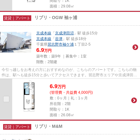
間取り：1K
面積：29.08㎡
リブリ・OGW 袖ヶ浦
賃貸｜アパート
京成本線
「
京成津田沼
」駅 徒歩15分
京成本線
「
谷津
」駅 徒歩18分
千葉県
習志野市
袖ケ浦
１丁目2-5
6.9
万円
築年数：築9年 ｜募集中：
1室
階数：2階建
今引っ越しをお考えの方におすすめなのが、こちらのアパートです。こちらの物
件は、駅へも徒歩15分と歩いてアクセスできます。習志野市エリアや京成津田沼
付近で、あなたのニーズに合...
6.9
万
円
(管理費・共益費 4,000円)
敷：0ヶ月｜礼：1ヶ月
所在階：2階
間取り：1K
面積：26.08㎡
リブリ・M&M
賃貸｜アパート