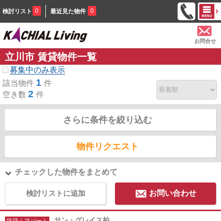
0
0
検討リスト
最近見た物件
お問合せ
立川市 賃貸物件一覧
募集中のみ表示
1
該当物件
件
2
空き数
件
さらに条件を絞り込む
物件リクエスト
チェックした物件をまとめて
検討リストに追加
お問い合わせ
サン・グレイス柏
賃貸｜アパート