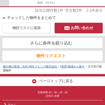
面積：59.54㎡
該当公開件数
1
件 空き数
2
件
1-1
件表示
チェックした物件をまとめて
検討リストに追加
お問い合わせ
さらに条件を絞り込む
物件リクエスト
南行徳の賃貸｜KACHIALリビング株式会社
>
(賃貸)地域から探す
>
立川市の賃
貸物件
ページトップに戻る
営業時間:10：00～18：00
定休日:水曜
ホーム