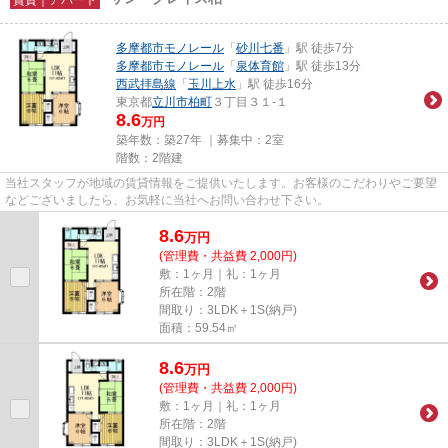
多摩都市モノレール
「
砂川七番
」駅 徒歩7分
多摩都市モノレール
「
泉体育館
」駅 徒歩13分
西武拝島線
「
玉川上水
」駅 徒歩16分
東京都
立川市
柏町
３丁目３１-１
8.6
万円
築年数：築27年 ｜募集中：
2室
階数：2階建
当社スタッフが地域の賃貸情報をご提供いたします。お客様のこだわりやご要望
などございましたら、お気軽に当社へお問い合わせ下さい。
8.6
万
円
(管理費・共益費 2,000円)
敷：1ヶ月｜礼：1ヶ月
所在階：2階
間取り：3LDK＋1S(納戸)
面積：59.54㎡
8.6
万
円
(管理費・共益費 2,000円)
敷：1ヶ月｜礼：1ヶ月
所在階：2階
間取り：3LDK＋1S(納戸)