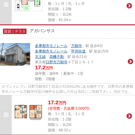
敷：1ヶ月｜礼：1ヶ月
所在階：1-2階
間取り：3LDK
面積：81.04㎡
アガパンサス
賃貸｜テラス
多摩都市モノレール
「
万願寺
」駅 徒歩6分
多摩都市モノレール
「
甲州街道
」駅 徒歩15分
京王線
「
高幡不動
」駅 徒歩21分
東京都
日野市
万願寺
４丁目１６-１７
17.2
万円
築年数：築8年 ｜募集中：
1室
階数：2階建
セブンイレブン 日野万願寺2丁目店が310m以内にある物件です。日野市の多摩都
市モノレール万願寺付近の物件をお探しの方は当社にご依頼下さい。当社でな
ら、お客様好みの賃貸戸建てが...
17.2
万
円
(管理費・共益費 3,000円)
敷：1ヶ月｜礼：1ヶ月
所在階：1-2階
間取り：3LDK
面積：86.32㎡