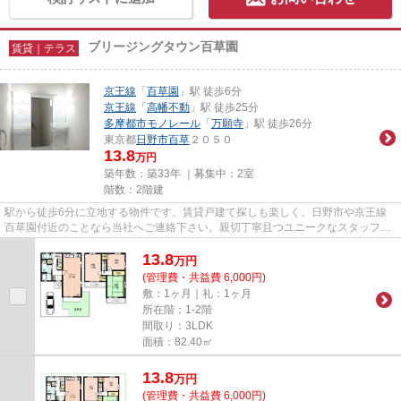
ブリージングタウン百草園
賃貸｜テラス
京王線
「
百草園
」駅 徒歩6分
京王線
「
高幡不動
」駅 徒歩25分
多摩都市モノレール
「
万願寺
」駅 徒歩26分
東京都
日野市
百草
２０５０
13.8
万円
築年数：築33年 ｜募集中：
2室
階数：2階建
駅から徒歩6分に立地する物件です。賃貸戸建て探しも楽しく。日野市や京王線
百草園付近のことなら当社へご連絡下さい。親切丁寧且つユニークなスタッフが
お待ちしております。
13.8
万
円
(管理費・共益費 6,000円)
敷：1ヶ月｜礼：1ヶ月
所在階：1-2階
間取り：3LDK
面積：82.40㎡
13.8
万
円
(管理費・共益費 6,000円)