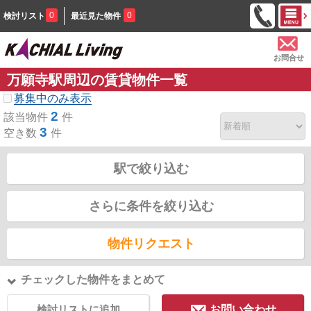
0
0
検討リスト
最近見た物件
お問合せ
万願寺駅周辺の賃貸物件一覧
募集中のみ表示
2
該当物件
件
3
空き数
件
駅で絞り込む
さらに条件を絞り込む
物件リクエスト
チェックした物件をまとめて
検討リストに追加
お問い合わせ