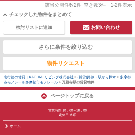
該当公開件数
2
件 空き数
3
件
1-2
件表示
チェックした物件をまとめて
検討リストに追加
お問い合わせ
さらに条件を絞り込む
物件リクエスト
南行徳の賃貸｜KACHIALリビング株式会社
>
(賃貸)路線・駅から探す
>
多摩都
市モノレール多摩都市モノレール
>
万願寺駅の賃貸物件
ページトップに戻る
営業時間:10：00～18：00
定休日:水曜
ホーム