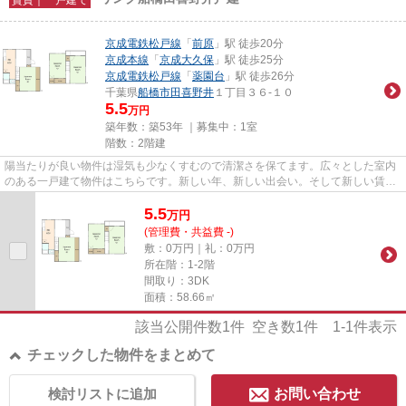
京成電鉄松戸線
「
前原
」駅 徒歩20分
京成本線
「
京成大久保
」駅 徒歩25分
京成電鉄松戸線
「
薬園台
」駅 徒歩26分
千葉県
船橋市
田喜野井
１丁目３６-１０
5.5
万円
築年数：築53年 ｜募集中：
1室
階数：2階建
陽当たりが良い物件は湿気も少なくすむので清潔さを保てます。広々とした室内
のある一戸建て物件はこちらです。新しい年、新しい出会い。そして新しい賃貸
戸建てを船橋市エリアと京成...
5.5
万
円
(管理費・共益費 -)
敷：0万円｜礼：0万円
所在階：1-2階
間取り：3DK
面積：58.66㎡
該当公開件数
1
件 空き数
1
件
1-1
件表示
チェックした物件をまとめて
検討リストに追加
お問い合わせ