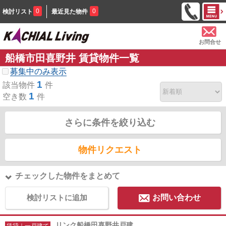
0
0
検討リスト
最近見た物件
お問合せ
船橋市田喜野井 賃貸物件一覧
募集中のみ表示
1
該当物件
件
1
空き数
件
さらに条件を絞り込む
物件リクエスト
チェックした物件をまとめて
検討リストに追加
お問い合わせ
リンク船橋田喜野井戸建
賃貸｜一戸建て