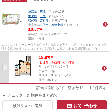
総武線
「
三鷹
」駅 徒歩17分
中央線
「
三鷹
」駅 徒歩17分
総武線
「
吉祥寺
」駅 徒歩26分
東京都
武蔵野市
吉祥寺北町
４丁目８-１
18.8
万円
築年数：築6年 ｜募集中：
1室
階数：4階建
こちらはエレベーター付き物件です。造りとデザインに関して、自信をもって情
報を提供できるマンションです。武蔵野市エリアにある賃貸情報のことなら、地
域に密着した当社へお任せ下...
18.8
万
円
(管理費・共益費 12,000円)
敷：1ヶ月｜礼：1ヶ月
所在階：3階
間取り：2LDK＋1S(納戸)
面積：55.17㎡
該当公開件数
1
件 空き数
1
件
1-1
件表示
チェックした物件をまとめて
検討リストに追加
お問い合わせ