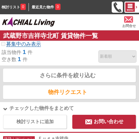
0
0
検討リスト
最近見た物件
お問合せ
武蔵野市吉祥寺北町 賃貸物件一覧
募集中のみ表示
1
該当物件
件
1
空き数
件
さらに条件を絞り込む
物件リクエスト
チェックした物件をまとめて
検討リストに追加
お問い合わせ
Ｆｕｇａ吉祥寺
賃貸｜マンション