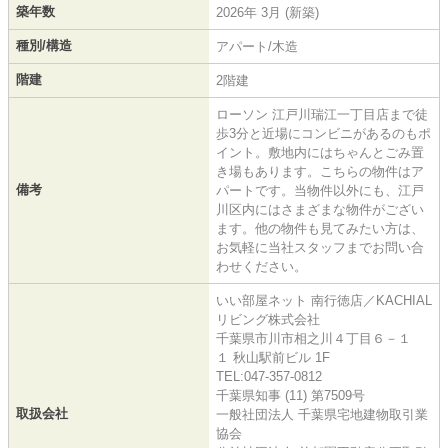
築年数
2026年 3月 (新築)
種別/構造
アパート/木造
階建
2階建
ローソン 江戸川瑞江一丁目店まで徒
歩3分と近場にコンビニがあるのもポ
イント。敷地内にはちゃんとごみ置
き場もあります。こちらの物件はア
備考
パートです。当物件以外にも、江戸
川区内にはさまざまな物件がござい
ます。他の物件も見てみたい方は、
お気軽に当社スタッフまでお問い合
わせください。
いい部屋ネット 南行徳店／KACHIAL
リビング株式会社
千葉県市川市相之川４丁目６－１
１ 秋山駅前ビル 1F
TEL:047-357-0812
千葉県知事 (11) 第7509号
取扱会社
一般社団法人 千葉県宅地建物取引業
協会