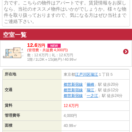
力です。こちらの物件はアパートです。賃貸情報をお探し
なら、当社のオススメ物件はいかがでしょうか。様々な物
件を取り扱っておりますので、気になる方はぜひ当社まで
ご連絡下さい。
空室一覧
12.6
万
円
NEW
(管理費・共益費 4,000円)
敷：12.6万円｜礼：12.6万円
1階 / 1LDK＋1S(納戸) / 40.99㎡
所在地
東京都
江戸川区
瑞江
１丁目５
都営新宿線
「
篠崎
」駅 徒歩20分
交通
都営新宿線
「
瑞江
」駅 徒歩12分
都営新宿線
「
一之江
」駅 徒歩24分
賃料
12.6万円
管理費等
4,000円
面積
40.99㎡