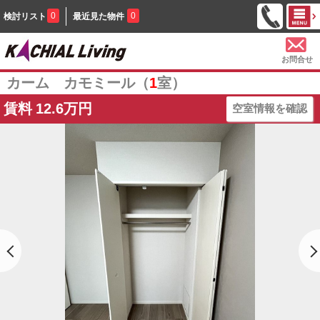
0
0
検討リスト
最近見た物件
お問合せ
カーム カモミール（
1
室）
賃料
12.6万円
空室情報を確認