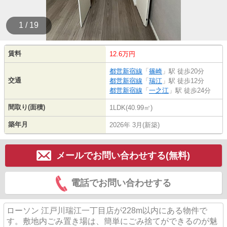
1 / 19
賃料
12.6万円
都営新宿線
「
篠崎
」駅 徒歩20分
交通
都営新宿線
「
瑞江
」駅 徒歩12分
都営新宿線
「
一之江
」駅 徒歩24分
間取り(面積)
1LDK(40.99㎡)
築年月
2026年 3月(新築)
メールでお問い合わせする(無料)
電話でお問い合わせする
ローソン 江戸川瑞江一丁目店が228m以内にある物件で
す。敷地内ごみ置き場は、簡単にごみ捨てができるのが魅