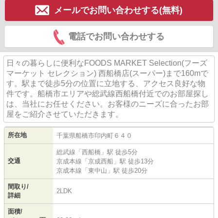
メールでお問い合わせする(無料)
電話でお問い合わせする
日々の暮らしに便利なFOODS MARKET Selection(フーズ
マーケット セレクション) 西船橋店(スーパー)まで160mで
す。駅まで徒歩5分の位置に立地する、アクセス良好な物
件です。船橋市エリアや総武線西船橋付近でのお部屋探し
は、当社にお任せください。お客様のニーズに合ったお部
屋をご紹介させていただきます。
所在地
千葉県
船橋市
印内町
６４０
総武線
「
西船橋
」駅 徒歩5分
交通
京成本線
「
京成西船
」駅 徒歩13分
京成本線
「
東中山
」駅 徒歩20分
間取り/
2LDK
詳細
面積/