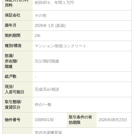
初回40％、年間１万円
用料
保証会社
その他
築年月
2026年 1月 (新築)
契約期間
2年
種別/構造
マンション/鉄筋コンクリート
部屋/
所在階/
311/3階/5階建
階建
総戸数
-
現況/
完成済み/相談
入居可能日
取引態様/
仲介/一般
賃貸区分
取引条件の有
物件番号
100850130
2026年08月23日
効期限
室内洗濯機置場