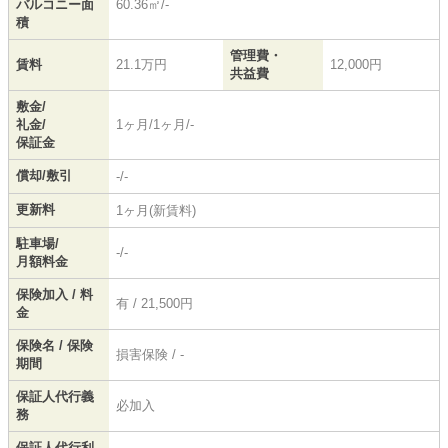
バルコニー面
60.36㎡/-
積
管理費・
賃料
21.1万円
12,000円
共益費
敷金/
礼金/
1ヶ月/1ヶ月/-
保証金
償却/敷引
-/-
更新料
1ヶ月(新賃料)
駐車場/
-/-
月額料金
保険加入 / 料
有 / 21,500円
金
保険名 / 保険
損害保険 / -
期間
保証人代行義
必加入
務
保証人代行利