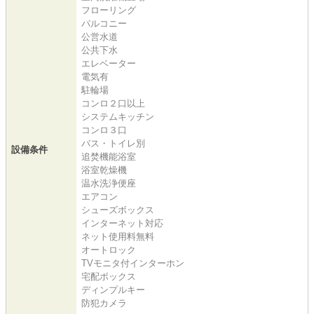
フローリング
バルコニー
公営水道
公共下水
エレベーター
電気有
駐輪場
コンロ２口以上
システムキッチン
コンロ３口
バス・トイレ別
設備条件
追焚機能浴室
浴室乾燥機
温水洗浄便座
エアコン
シューズボックス
インターネット対応
ネット使用料無料
オートロック
TVモニタ付インターホン
宅配ボックス
ディンプルキー
防犯カメラ