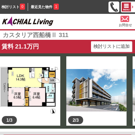
0
1
検討リスト
最近見た物件
お問合せ
カスタリア西船橋Ⅱ 311
賃料
21.1
万円
検討リストに追加
1/3
2/3