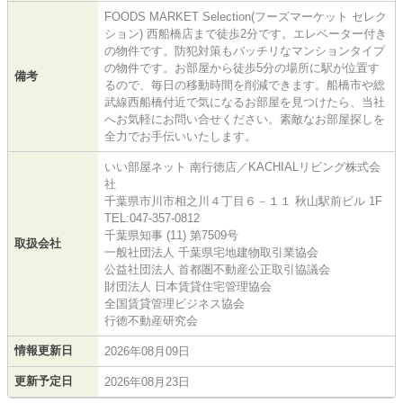
FOODS MARKET Selection(フーズマーケット セレク
ション) 西船橋店まで徒歩2分です。エレベーター付き
の物件です。防犯対策もバッチリなマンションタイプ
の物件です。お部屋から徒歩5分の場所に駅が位置す
備考
るので、毎日の移動時間を削減できます。船橋市や総
武線西船橋付近で気になるお部屋を見つけたら、当社
へお気軽にお問い合せください。素敵なお部屋探しを
全力でお手伝いいたします。
いい部屋ネット 南行徳店／KACHIALリビング株式会
社
千葉県市川市相之川４丁目６－１１ 秋山駅前ビル 1F
TEL:047-357-0812
千葉県知事 (11) 第7509号
取扱会社
一般社団法人 千葉県宅地建物取引業協会
公益社団法人 首都圏不動産公正取引協議会
財団法人 日本賃貸住宅管理協会
全国賃貸管理ビジネス協会
行徳不動産研究会
情報更新日
2026年08月09日
更新予定日
2026年08月23日