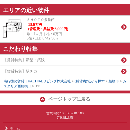
エリアの近い物件
ＳＨＯＴＯ参番館
18.5
万
円
(管理費・共益費 5,000円)
敷：1ヶ月｜礼：0万円
5階 / 1LDK / 42.56㎡
こだわり特集
【賃貸特集】新築・築浅
【賃貸特集】駅チカ
南行徳の賃貸｜KACHIALリビング株式会社
>
(賃貸)地域から探す
>
船橋市
>
カ
スタリア西船橋Ⅱ
>
311
ページトップに戻る
営業時間:10：00～18：00
定休日:水曜
ホーム