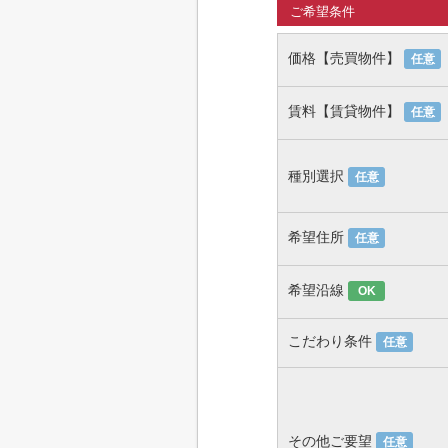
ご希望条件
価格【売買物件】
任意
賃料【賃貸物件】
任意
種別選択
任意
希望住所
任意
希望沿線
OK
こだわり条件
任意
その他ご要望
任意