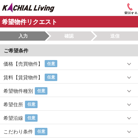
電話する
希望物件リクエスト
入力
確認
送信
ご希望条件
価格【売買物件】
任意
賃料【賃貸物件】
任意
希望物件種別
任意
希望住所
任意
希望沿線
任意
こだわり条件
任意