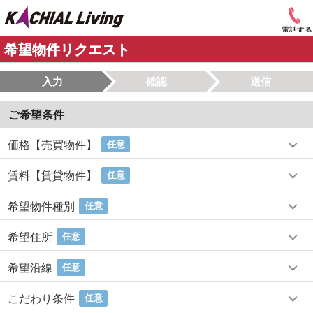
電話する
希望物件リクエスト
入力
確認
送信
ご希望条件
価格【売買物件】
任意
賃料【賃貸物件】
任意
希望物件種別
任意
希望住所
任意
希望沿線
任意
こだわり条件
任意