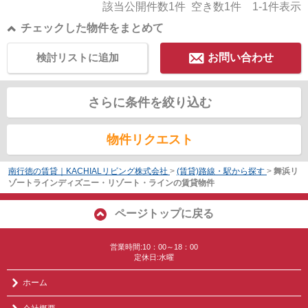
該当公開件数
1
件 空き数
1
件
1-1
件表示
チェックした物件をまとめて
検討リストに追加
お問い合わせ
さらに条件を絞り込む
物件リクエスト
南行徳の賃貸｜KACHIALリビング株式会社
>
(賃貸)路線・駅から探す
>
舞浜リ
ゾートラインディズニー・リゾート・ラインの賃貸物件
ページトップに戻る
営業時間:10：00～18：00
定休日:水曜
ホーム