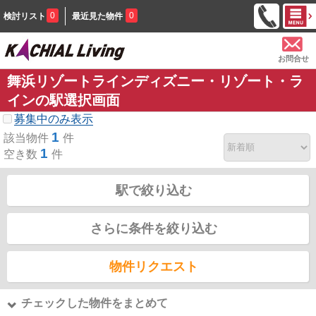
0
0
検討リスト
最近見た物件
お問合せ
舞浜リゾートラインディズニー・リゾート・ラ
インの駅選択画面
募集中のみ表示
1
該当物件
件
1
空き数
件
駅で絞り込む
さらに条件を絞り込む
物件リクエスト
チェックした物件をまとめて