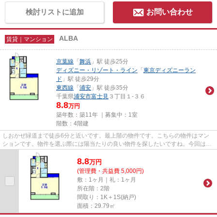
検討リストに追加
お問い合わせ
ALBA
賃貸｜マンション
京葉線
「
舞浜
」駅 徒歩25分
ディズニー・リゾート・ライン
「
東京ディズニーラン
ド
」駅 徒歩29分
東西線
「
浦安
」駅 徒歩35分
千葉県
浦安市
富士見
３丁目１-３６
8.8
万円
築年数：築11年 ｜募集中：
1室
階数：4階建
しおかぜ緑道まで徒歩6分と近いです。最上階の物件です。こちらの物件はマン
ションです。物件を選ぶ際には陽当たりの良い物件を探したいですね。今回はそ
んな物件をご用意致しました。...
8.8
万
円
(管理費・共益費 5,000円)
敷：1ヶ月｜礼：1ヶ月
所在階：2階
間取り：1K＋1S(納戸)
面積：29.79㎡