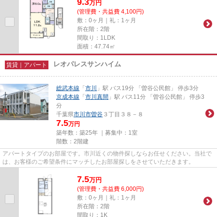
9.3
万
円
(管理費・共益費 4,100円)
敷：0ヶ月｜礼：1ヶ月
所在階：2階
間取り：1LDK
面積：47.74㎡
レオパレスサンハイム
賃貸｜アパート
総武本線
「
市川
」駅 バス19分 「曽谷公民館」 停歩3分
京成本線
「
市川真間
」駅 バス11分 「曽谷公民館」 停歩3
分
千葉県
市川市
曽谷
３丁目３８－８
7.5
万円
築年数：築25年 ｜募集中：
1室
階数：2階建
アパートタイプのお部屋です。市川近くの物件探しならお任せください。当社で
は、お客様のご希望条件にマッチしたお部屋探しをさせていただきます。
7.5
万
円
(管理費・共益費 6,000円)
敷：0ヶ月｜礼：1ヶ月
所在階：2階
間取り：1K