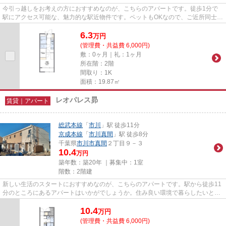
今引っ越しをお考えの方におすすめなのが、こちらのアパートです。徒歩1分で
駅にアクセス可能な、魅力的な駅近物件です。ペットもOKなので、ご近所同士の
ペット交流もできます。お引越...
6.3
万
円
(管理費・共益費 6,000円)
敷：0ヶ月｜礼：1ヶ月
所在階：2階
間取り：1K
面積：19.87㎡
レオパレス昴
賃貸｜アパート
総武本線
「
市川
」駅 徒歩11分
京成本線
「
市川真間
」駅 徒歩8分
千葉県
市川市
真間
２丁目９－３
10.4
万円
築年数：築20年 ｜募集中：
1室
階数：2階建
新しい生活のスタートにおすすめなのが、こちらのアパートです。駅から徒歩11
分のところにあるアパートはいかがでしょうか。住み良い環境で暮らしたいとお
考えの方に、当社のイチオシ...
10.4
万
円
(管理費・共益費 6,000円)