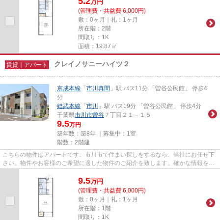
5.2
万
円
(管理費・共益費 6,000円)
敷：0ヶ月｜礼：1ヶ月
所在階：2階
間取り：1K
面積：19.87㎡
クレイノサニーハイツ２
賃貸｜アパート
京成本線
「
市川真間
」駅 バス11分 「曽谷公民館」 停歩4
分
総武本線
「
市川
」駅 バス19分 「曽谷公民館」 停歩4分
千葉県
市川市
曽谷
７丁目２１－１５
9.5
万円
築年数：築8年 ｜募集中：
1室
階数：2階建
こちらの物件はアパートです。市川市で住まい探しをするなら、当社にお任せ下
さい。物件やお客様のご希望に適した物件のご紹介を致します。確かな情報をご
提供いたしますので、ご安心...
9.5
万
円
(管理費・共益費 6,000円)
敷：0ヶ月｜礼：1ヶ月
所在階：1階
間取り：1K