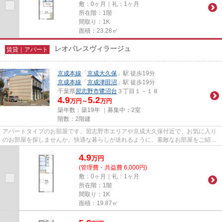
敷：0ヶ月｜礼：1ヶ月
所在階：1階
間取り：1K
面積：23.28㎡
レオパレスヴィラージュ
賃貸｜アパート
京成本線
「
京成大久保
」駅 徒歩19分
京成本線
「
京成津田沼
」駅 徒歩19分
千葉県
習志野市
鷺沼台
３丁目１－１８
4.9
5.2
万円～
万円
築年数：築19年 ｜募集中：
2室
階数：2階建
アパートタイプのお部屋です。習志野市エリアや京成大久保付近で、お気に入り
のお部屋を探しませんか。快適な暮らしが送れるように、素敵なお部屋をご紹介
致します。
4.9
万
円
(管理費・共益費 6,000円)
敷：0ヶ月｜礼：1ヶ月
所在階：1階
間取り：1K
面積：19.87㎡