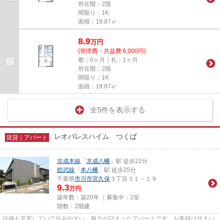
所在階：2階
間取り：1K
面積：19.87㎡
8.9
万
円
(管理費・共益費 6,000円)
敷：0ヶ月｜礼：1ヶ月
所在階：2階
間取り：1K
面積：19.87㎡
全5件を表示する
レオパレスハイム つくば
賃貸｜アパート
京成本線
「
京成八幡
」駅 徒歩22分
総武線
「
本八幡
」駅 徒歩25分
千葉県
市川市
宮久保
３丁目３１－１９
9.3
万円
築年数：築20年 ｜募集中：
2室
階数：2階建
設備も充実していて住みやすい、魅力が詰まったアパートです。お客様は住まい