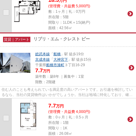
万
円
(管理費・共益費 5,000円)
敷：1ヶ月｜礼：0万円
所在階：5階
間取り：1LDK＋1S(納戸)
面積：42.56㎡
リブリ・エム・クレスト ビー
賃貸｜アパート
総武本線
「
船橋
」駅 徒歩19分
京成本線
「
大神宮下
」駅 徒歩15分
千葉県
船橋市
湊町
３丁目16-29
7.7
万円
築年数：築8年 ｜募集中：
1室
階数：2階建
住む人のことも考えられている満足度の高いアパートです。お引越を検討してい
るなら、当社の賃貸物件はいかがでしょうか。当社は地域に特化しており、確か
な物件情報を取り扱っている...
7.7
万
円
(管理費・共益費 4,000円)
敷：0ヶ月｜礼：0.5ヶ月
所在階：1階
間取り：1K
面積：26.08㎡