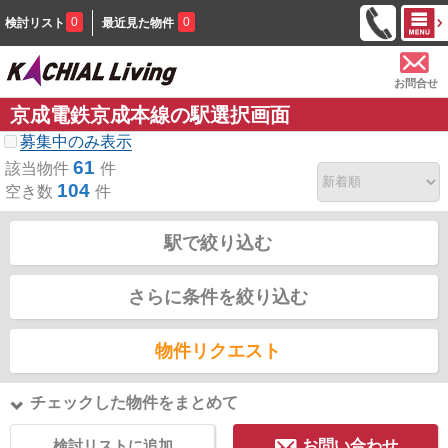
0
0
検討リスト
最近見た物件
お問合せ
京成電鉄京成本線の駅選択画面
募集中のみ表示
61
該当物件
件
104
空き数
件
駅で絞り込む
さらに条件を絞り込む
物件リクエスト
チェックした物件をまとめて
検討リストに追加
お問い合わせ