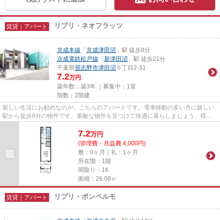
リブリ・ネオフラッツ
賃貸｜アパート
京成本線
「
京成津田沼
」駅 徒歩8分
京成電鉄松戸線
「
新津田沼
」駅 徒歩21分
千葉県
習志野市
津田沼
５丁目2-31
7.2
万円
築年数：築3年 ｜募集中：
1室
階数：2階建
新しい生活にお勧めなのが、こちらのアパートです。電車移動の多い方に嬉しい
駅から徒歩8分の物件です。素敵な物件を見つけて快適に暮らしましょう。様々
な条件の物件をご用意いたしま...
7.2
万
円
(管理費・共益費 4,000円)
敷：0ヶ月｜礼：1ヶ月
所在階：1階
間取り：1K
面積：26.08㎡
リブリ・ポンペルモ
賃貸｜アパート