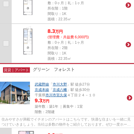
敷：0ヶ月｜礼：1ヶ月
所在階：1階
間取り：1K
面積：22.35㎡
8.3
万
円
(管理費・共益費 6,000円)
敷：0ヶ月｜礼：1ヶ月
所在階：2階
間取り：1K
面積：22.35㎡
グリーン フォレスト
賃貸｜アパート
武蔵野線
「
市川大野
」駅 徒歩27分
京成本線
「
京成八幡
」駅 徒歩30分
千葉県
市川市
宮久保
４丁目２４－１０
9.3
万円
築年数：築1年 ｜募集中：
1室
階数：2階建
住みやすさが満載でイチオシのアパートはこちらです。快適な住まいを一緒に見
つけていきましょう。当社は多数の物件をご紹介しております。ぜひ一度ホーム
ページよりご覧ください。