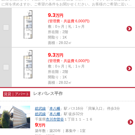
に何を求めますか。ご希望の条件をお聞かせください。お客様のご希望に近い物
件をご紹介いたします。
9.3
万
円
(管理費・共益費 6,000円)
敷：0ヶ月｜礼：1ヶ月
所在階：2階
間取り：1K
面積：28.02㎡
9.3
万
円
(管理費・共益費 6,000円)
敷：0ヶ月｜礼：1ヶ月
所在階：2階
間取り：1K
面積：28.02㎡
レオパレス平作
賃貸｜アパート
総武線
「
本八幡
」駅 バス16分 「貝塚入口」 停歩3分
総武線
「
本八幡
」駅 徒歩32分
千葉県
市川市
曽谷
１丁目１１－１６
9
万円
築年数：築20年 ｜募集中：
1室