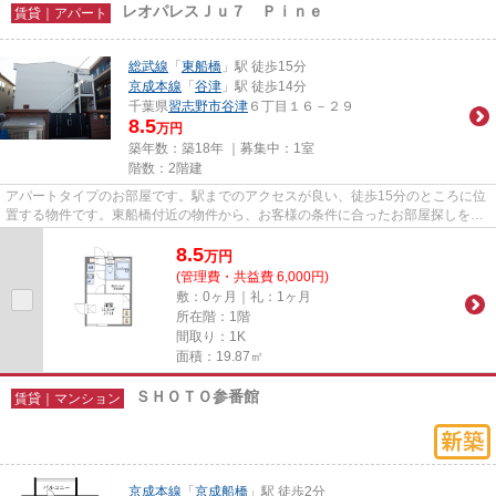
レオパレスＪｕ７ Ｐｉｎｅ
賃貸｜アパート
総武線
「
東船橋
」駅 徒歩15分
京成本線
「
谷津
」駅 徒歩14分
千葉県
習志野市
谷津
６丁目１６－２９
8.5
万円
築年数：築18年 ｜募集中：
1室
階数：2階建
アパートタイプのお部屋です。駅までのアクセスが良い、徒歩15分のところに位
置する物件です。東船橋付近の物件から、お客様の条件に合ったお部屋探しを致
します。気になる点などござ...
8.5
万
円
(管理費・共益費 6,000円)
敷：0ヶ月｜礼：1ヶ月
所在階：1階
間取り：1K
面積：19.87㎡
ＳＨＯＴＯ参番館
賃貸｜マンション
京成本線
「
京成船橋
」駅 徒歩2分