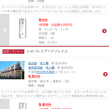
階数：2階建
アパートタイプのお部屋です。生活する上でもっとも大切な住環境。市川市エリ
アや本八幡付近であなたのライフスタイルに合ったお部屋をご紹介致します。
9
万
円
(管理費・共益費 6,000円)
敷：0ヶ月｜礼：1ヶ月
所在階：2階
間取り：1K
面積：22.35㎡
レオパレスアークソレイユ
賃貸｜アパート
総武線
「
本八幡
」駅 徒歩18分
都営新宿線
「
本八幡
」駅 徒歩18分
千葉県
市川市
大和田
４丁目１２－５
9.9
万円
築年数：築21年 ｜募集中：
1室
階数：2階建
アパートタイプのお部屋です。お引越を考えているが、住まいが決まらないとお
悩みの方、当社のオススメ物件はいかがでしょうか？多種多様な物件情報を取り
扱っておりますので、きっと...
9.9
万
円