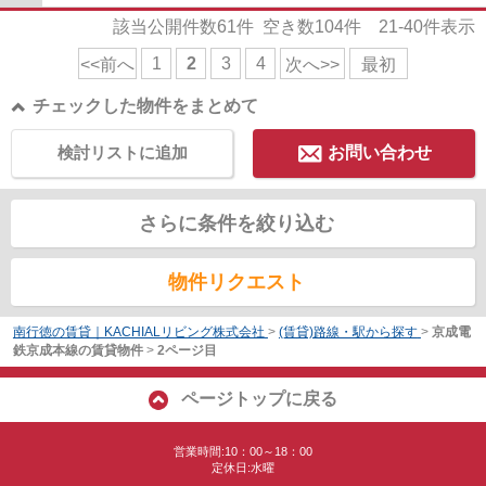
該当公開件数
61
件 空き数
104
件
21-40
件表示
1
2
3
4
<<前へ
次へ>>
最初
チェックした物件をまとめて
検討リストに追加
お問い合わせ
さらに条件を絞り込む
物件リクエスト
南行徳の賃貸｜KACHIALリビング株式会社
>
(賃貸)路線・駅から探す
>
京成電
鉄京成本線の賃貸物件
>
2ページ目
ページトップに戻る
営業時間:10：00～18：00
定休日:水曜