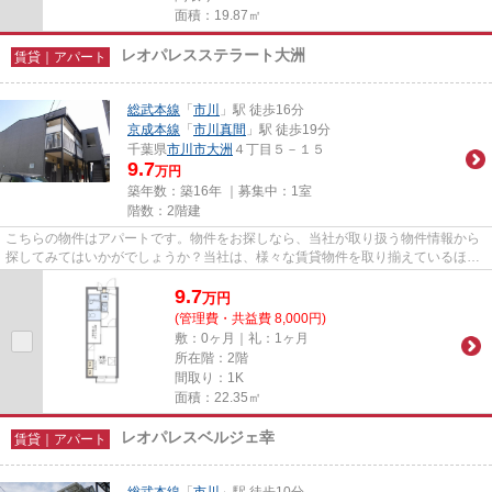
面積：19.87㎡
レオパレスステラート大洲
賃貸｜アパート
総武本線
「
市川
」駅 徒歩16分
京成本線
「
市川真間
」駅 徒歩19分
千葉県
市川市
大洲
４丁目５－１５
9.7
万円
築年数：築16年 ｜募集中：
1室
階数：2階建
こちらの物件はアパートです。物件をお探しなら、当社が取り扱う物件情報から
探してみてはいかがでしょうか？当社は、様々な賃貸物件を取り揃えているほ
か、お客様のご希望に適した物...
9.7
万
円
(管理費・共益費 8,000円)
敷：0ヶ月｜礼：1ヶ月
所在階：2階
間取り：1K
面積：22.35㎡
レオパレスベルジェ幸
賃貸｜アパート
総武本線
「
市川
」駅 徒歩10分