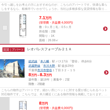
今引っ越しをお考えの方におすすめなのが、こちらのアパートです。快適な暮ら
しをするなら、船橋市でいかがでしょうか。当社は多種多様な賃貸情報を取り扱
っておりますので、きっとお...
7.1
万
円
(管理費・共益費 4,000円)
敷：0ヶ月｜礼：0.5ヶ月
所在階：2階
間取り：1K
面積：26.08㎡
レオパレスフォーブル２１Ａ
賃貸｜アパート
総武線
「
本八幡
」駅 バス17分 「曽谷」 停歩6分
武蔵野線
「
市川大野
」駅 徒歩29分
千葉県
市川市
曽谷
１丁目３２－１５
8
8.3
万円～
万円
築年数：築18年 ｜募集中：
2室
階数：2階建
こちらの物件はアパートです。細かい所にペットに対する愛が感じられるペット
対応物件です。こちらでは、本八幡近くにある物件情報を掲載しております。住
まいを求める上で交通面を重...
8
万
円
(管理費・共益費 6,000円)