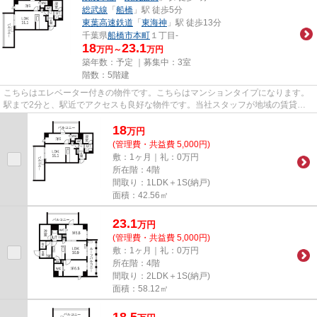
総武線
「
船橋
」駅 徒歩5分
東葉高速鉄道
「
東海神
」駅 徒歩13分
千葉県
船橋市
本町
１丁目-
18
23.1
万円～
万円
築年数：予定 ｜募集中：
3室
階数：5階建
こちらはエレベーター付きの物件です。こちらはマンションタイプになります。
駅まで2分と、駅近でアクセスも良好な物件です。当社スタッフが地域の賃貸情
報をご提供いたします。お客様...
18
万
円
(管理費・共益費 5,000円)
敷：1ヶ月｜礼：0万円
所在階：4階
間取り：1LDK＋1S(納戸)
面積：42.56㎡
23.1
万
円
(管理費・共益費 5,000円)
敷：1ヶ月｜礼：0万円
所在階：4階
間取り：2LDK＋1S(納戸)
面積：58.12㎡
18.5