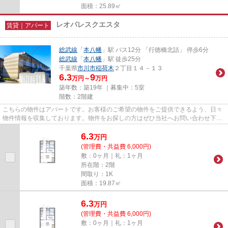
面積：25.89㎡
レオパレスクエスタ
賃貸｜アパート
総武線
「
本八幡
」駅 バス12分 「行徳橋北詰」 停歩6分
総武線
「
本八幡
」駅 徒歩25分
千葉県
市川市
稲荷木
２丁目１４－１３
6.3
9
万円～
万円
築年数：築19年 ｜募集中：
5室
階数：2階建
こちらの物件はアパートです。お客様のご希望の物件をご提供できるよう、日々
物件情報を収集しております。物件をお探しの方はぜひ当社へお問い合わせ下さ
い。
6.3
万
円
(管理費・共益費 6,000円)
敷：0ヶ月｜礼：1ヶ月
所在階：2階
間取り：1K
面積：19.87㎡
6.3
万
円
(管理費・共益費 6,000円)
敷：0ヶ月｜礼：1ヶ月