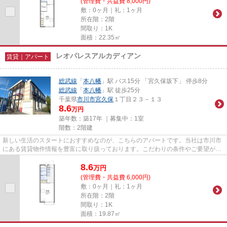
(管理費・共益費 8,000円)
敷：0ヶ月｜礼：1ヶ月
所在階：2階
間取り：1K
面積：22.35㎡
レオパレスアルカディアン
賃貸｜アパート
総武線
「
本八幡
」駅 バス15分 「宮久保坂下」 停歩8分
総武線
「
本八幡
」駅 徒歩25分
千葉県
市川市
宮久保
１丁目２３－１３
8.6
万円
築年数：築17年 ｜募集中：
1室
階数：2階建
新しい生活のスタートにおすすめなのが、こちらのアパートです。当社は市川市
にある賃貸物件情報を豊富に取り扱っております。こだわりの条件やご要望がご
ざいましたら、お気軽に当社...
8.6
万
円
(管理費・共益費 6,000円)
敷：0ヶ月｜礼：1ヶ月
所在階：2階
間取り：1K
面積：19.87㎡