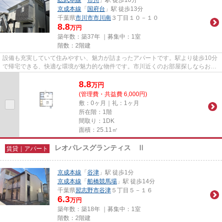
京成本線
「
国府台
」駅 徒歩13分
千葉県
市川市
市川南
３丁目１０－１０
8.8
万円
築年数：築37年 ｜募集中：
1室
階数：2階建
設備も充実していて住みやすい、魅力が詰まったアパートです。駅より徒歩10分
で帰宅できる、快適な環境が魅力的な物件です。市川近くのお部屋探しならお任
せ下さい。当社では、アクセ...
8.8
万
円
(管理費・共益費 6,000円)
敷：0ヶ月｜礼：1ヶ月
所在階：1階
間取り：1DK
面積：25.11㎡
レオパレスグランティス Ⅱ
賃貸｜アパート
京成本線
「
谷津
」駅 徒歩1分
京成本線
「
船橋競馬場
」駅 徒歩14分
千葉県
習志野市
谷津
５丁目５－１６
6.3
万円
築年数：築18年 ｜募集中：
1室
階数：2階建