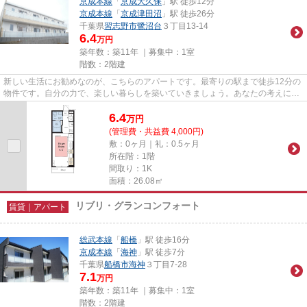
京成本線
「
京成大久保
」駅 徒歩12分
京成本線
「
京成津田沼
」駅 徒歩26分
千葉県
習志野市
鷺沼台
３丁目13-14
6.4
万円
築年数：築11年 ｜募集中：
1室
階数：2階建
新しい生活にお勧めなのが、こちらのアパートです。最寄りの駅まで徒歩12分の
物件です。自分の力で、楽しい暮らしを築いていきましょう。あなたの考えに沿
った物件選びのお手伝いをさ...
6.4
万
円
(管理費・共益費 4,000円)
敷：0ヶ月｜礼：0.5ヶ月
所在階：1階
間取り：1K
面積：26.08㎡
リブリ・グランコンフォート
賃貸｜アパート
総武本線
「
船橋
」駅 徒歩16分
京成本線
「
海神
」駅 徒歩7分
千葉県
船橋市
海神
３丁目7-28
7.1
万円
築年数：築11年 ｜募集中：
1室
階数：2階建