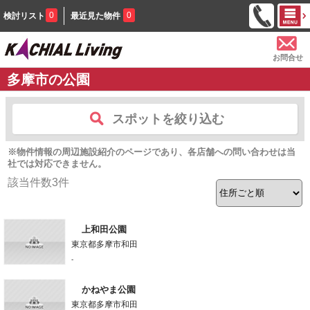
0
0
検討リスト
最近見た物件
お問合せ
多摩市の公園
スポットを絞り込む
※物件情報の周辺施設紹介のページであり、各店舗への問い合わせは当
社では対応できません。
該当件数
3
件
上和田公園
東京都多摩市和田
-
かねやま公園
東京都多摩市和田