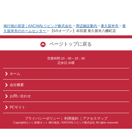
南行徳の賃貸｜KACHIALリビング株式会社
>
周辺施設案内
>
東久留米市
>
東
久留米市のホームセンター
>
【6/5オープン】本田屋 東久留米八幡町店
ページトップに戻る
営業時間:10：00～18：00
定休日:水曜
ホーム
会社概要
お問い合わせ
PCサイト
プライバシーポリシー
利用規約
｜アクセスマップ
｜
Copyright(c) いい部屋ネット 南行徳店／KACHIALリビング株式会社 All rights reserved.