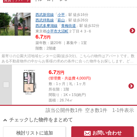
西武新宿線
「
小平
」駅 徒歩16分
西武拝島線
「
萩山
」駅 徒歩26分
西武多摩湖線
「
青梅街道
」駅 徒歩32分
東京都
小平市
大沼町
２丁目４３-６
6.7
万円
築年数：築20年 ｜募集中：
1室
階数：2階建
最寄りの公園大沼地域センター公園(徒歩3分)。こちらの物件はアパートです。数
ある不動産物件の中からお客様の求めの条件に合った物件をお探しします。どう
ぞお気軽にご利用ください。
6.7
万
円
(管理費・共益費 4,000円)
敷：1ヶ月｜礼：1ヶ月
所在階：1階
間取り：1K＋1S(納戸)
面積：26.74㎡
該当公開件数
1
件 空き数
1
件
1-1
件表示
チェックした物件をまとめて
検討リストに追加
お問い合わせ