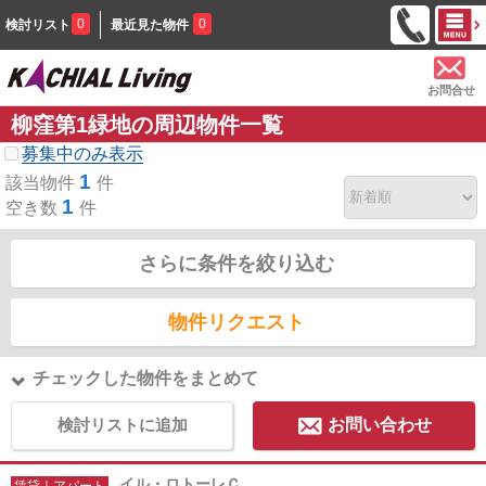
0
0
検討リスト
最近見た物件
お問合せ
柳窪第1緑地の周辺物件一覧
募集中のみ表示
1
該当物件
件
1
空き数
件
さらに条件を絞り込む
物件リクエスト
チェックした物件をまとめて
検討リストに追加
お問い合わせ
イル・ロトーレＣ
賃貸｜アパート