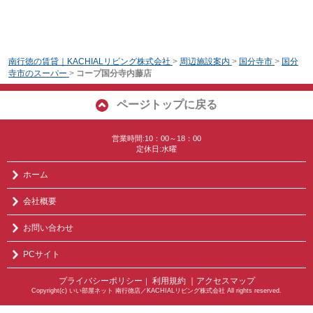
南行徳の賃貸｜KACHIALリビング株式会社
>
周辺施設案内
>
国分寺市
>
国分
寺市のスーパー
>
コープ国分寺内藤店
ページトップに戻る
営業時間:10：00～18：00
定休日:水曜
ホーム
会社概要
お問い合わせ
PCサイト
プライバシーポリシー
利用規約
｜アクセスマップ
｜
Copyright(c) いい部屋ネット 南行徳店／KACHIALリビング株式会社 All rights reserved.