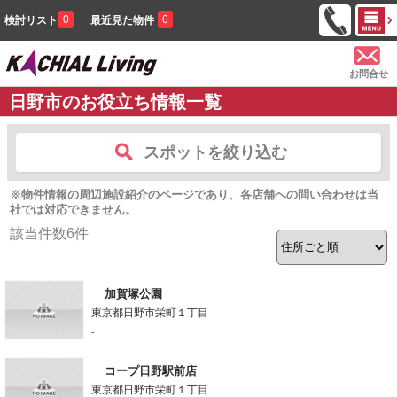
0
0
検討リスト
最近見た物件
お問合せ
日野市のお役立ち情報一覧
スポットを絞り込む
※物件情報の周辺施設紹介のページであり、各店舗への問い合わせは当
社では対応できません。
該当件数
6
件
加賀塚公園
東京都日野市栄町１丁目
-
コープ日野駅前店
東京都日野市栄町１丁目