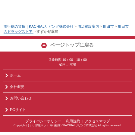
南行徳の賃貸｜KACHIALリビング株式会社
>
周辺施設案内
>
町田市
>
町田市
のドラッグストア
>
すずかぜ薬局
ページトップに戻る
営業時間:10：00～18：00
定休日:水曜
ホーム
会社概要
お問い合わせ
PCサイト
プライバシーポリシー
利用規約
｜アクセスマップ
｜
Copyright(c) いい部屋ネット 南行徳店／KACHIALリビング株式会社 All rights reserved.