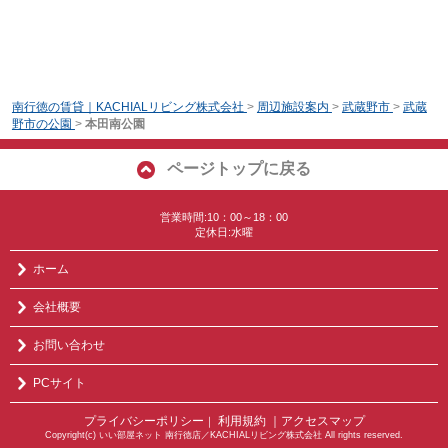
南行徳の賃貸｜KACHIALリビング株式会社
>
周辺施設案内
>
武蔵野市
>
武蔵
野市の公園
>
本田南公園
ページトップに戻る
営業時間:10：00～18：00
定休日:水曜
ホーム
会社概要
お問い合わせ
PCサイト
プライバシーポリシー
利用規約
｜アクセスマップ
｜
Copyright(c) いい部屋ネット 南行徳店／KACHIALリビング株式会社 All rights reserved.