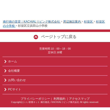
南行徳の賃貸｜KACHIALリビング株式会社
>
周辺施設案内
>
杉並区
>
杉並区
の小学校
>
杉並区立浜田山小学校
ページトップに戻る
営業時間:10：00～18：00
定休日:水曜
ホーム
会社概要
お問い合わせ
PCサイト
プライバシーポリシー
利用規約
｜アクセスマップ
｜
Copyright(c) いい部屋ネット 南行徳店／KACHIALリビング株式会社 All rights reserved.