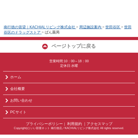
南行徳の賃貸｜KACHIALリビング株式会社
>
周辺施設案内
>
世田谷区
>
世田
谷区のドラッグストア
>
ばん薬局
ページトップに戻る
営業時間:10：00～18：00
定休日:水曜
ホーム
会社概要
お問い合わせ
PCサイト
プライバシーポリシー
利用規約
｜アクセスマップ
｜
Copyright(c) いい部屋ネット 南行徳店／KACHIALリビング株式会社 All rights reserved.