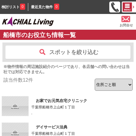
0
0
検討リスト
最近見た物件
お問合せ
船橋市のお役立ち情報一覧
スポットを絞り込む
※物件情報の周辺施設紹介のページであり、各店舗への問い合わせは当
社では対応できません。
該当件数
12
件
お家でお元気在宅クリニック
千葉県船橋市上山町１丁目
-
デイサービス法典
千葉県船橋市上山町１丁目