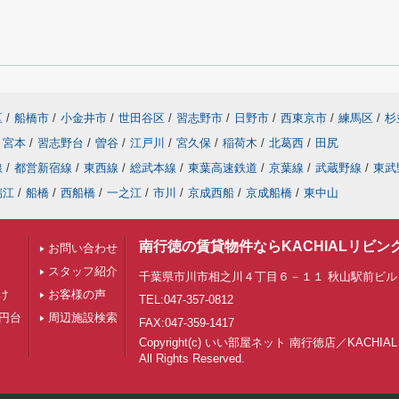
区
/
船橋市
/
小金井市
/
世田谷区
/
習志野市
/
日野市
/
西東京市
/
練馬区
/
杉
宮本
/
習志野台
/
曽谷
/
江戸川
/
宮久保
/
稲荷木
/
北葛西
/
田尻
線
/
都営新宿線
/
東西線
/
総武本線
/
東葉高速鉄道
/
京葉線
/
武蔵野線
/
東武
瑞江
/
船橋
/
西船橋
/
一之江
/
市川
/
京成西船
/
京成船橋
/
東中山
南行徳の賃貸物件ならKACHIALリビン
お問い合わせ
スタッフ紹介
千葉県市川市相之川４丁目６－１１ 秋山駅前ビル 
け
お客様の声
TEL:047-357-0812
万円台
周辺施設検索
FAX:047-359-1417
Copyright(c) いい部屋ネット 南行徳店／KACH
All Rights Reserved.