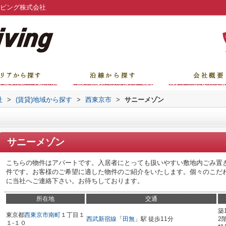
リビング株式会社
社
>
(賃貸)地域から探す
>
西東京市
>
サニーメゾン
サニーメゾン
こちらの物件はアパートです。入居者にとっても扱いやすい敷地内ごみ置き
件です。お客様のご希望に適した物件のご紹介をいたします。個々のこだ
に当社へご連絡下さい。お待ちしております。
所在地
交通
築
東京都
西東京市
南町
１丁目１
西武新宿線
「
田無
」駅 徒歩11分
2
１-１０