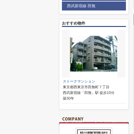
西武新宿線 田無
おすすめ物件
ストークマンション
東京都西東京市田無町７丁目
西武新宿線「田無」駅 徒歩10分
築30年