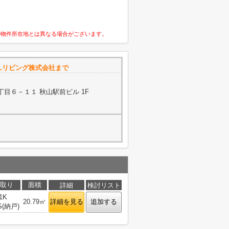
の物件所在地とは異なる場合がございます。
ALリビング株式会社まで
目６－１１ 秋山駅前ビル 1F
取り
面積
詳細
検討リスト
1K
20.79㎡
詳細を見る
追加する
S(納戸)