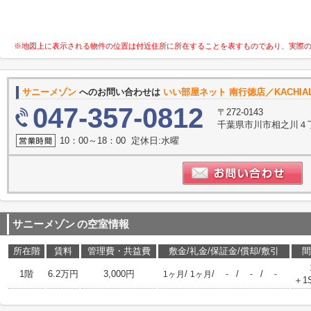
※地図上に表示される物件の位置は付近住所に所在することを表すものであり、実際
サニーメゾン
へのお問い合わせは
いい部屋ネット 南行徳店／KACHI
047-357-0812
〒272-0143
千葉県市川市相之川４丁
10：00～18：00 定休日:水曜
サニーメゾン
の空室情報
所在階
賃料
管理費・共益費
敷金/礼金/保証金/償却/敷引
間
1階
6.2万円
3,000円
/
/
/
/
1ヶ月
1ヶ月
-
-
-
＋1