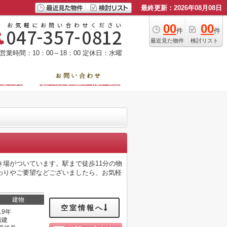
最終更新：2026年08月08日
00
00
件
件
最近見た物件
検討リスト
営業時間：10：00～18：00
定休日：水曜
場がついています。駅まで徒歩11分の物
わりやご要望などございましたら、お気軽
建物
空室情報へ
19年
階建