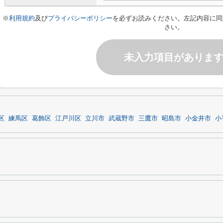
※
利用規約
及び
プライバシーポリシー
を必ずお読みください。左記内容に同
さい。
未入力項目がありま
区
練馬区
葛飾区
江戸川区
立川市
武蔵野市
三鷹市
昭島市
小金井市
小