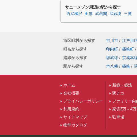
サニーメゾン周辺の駅から探す
西武柳沢
田無
武蔵関
武蔵境
三鷹
市区町村から探す
市川市
/
江戸川
町名から探す
印内町
/
篠崎町
/
路線から探す
総武線
/
京成本
駅から探す
本八幡
/
篠崎
/
ホーム
新築・築浅
会社概要
駅チカ
プライバシーポリシー
ファミリー向
利用規約
家賃3万～4
サイトマップ
駐車場
物件カタログ