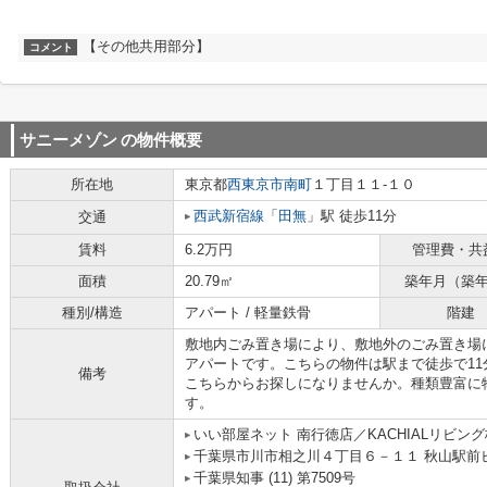
【その他共用部分】
コメント
サニーメゾン
の物件概要
所在地
東京都
西東京市
南町
１丁目１１-１０
西武新宿線
「
田無
」駅 徒歩11分
交通
賃料
6.2万円
管理費・共
面積
20.79㎡
築年月（築
種別/構造
アパート / 軽量鉄骨
階建
敷地内ごみ置き場により、敷地外のごみ置き場
アパートです。こちらの物件は駅まで徒歩で1
備考
こちらからお探しになりませんか。種類豊富に
す。
いい部屋ネット 南行徳店／KACHIALリビン
千葉県市川市相之川４丁目６－１１ 秋山駅前ビ
千葉県知事 (11) 第7509号