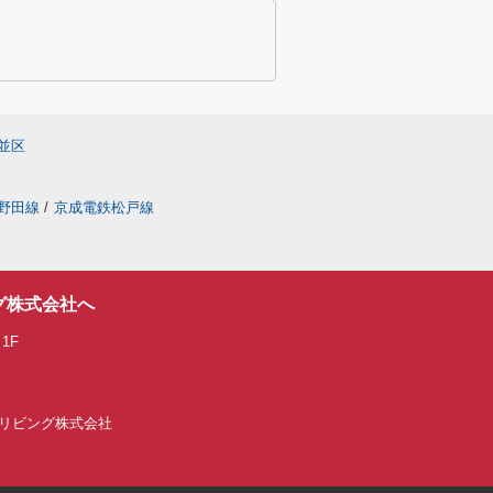
並区
野田線
/
京成電鉄松戸線
グ株式会社へ
1F
IALリビング株式会社