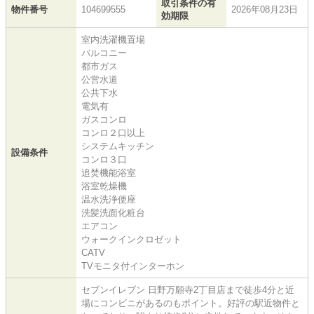
取引条件の有
物件番号
104699555
2026年08月23日
効期限
室内洗濯機置場
バルコニー
都市ガス
公営水道
公共下水
電気有
ガスコンロ
コンロ２口以上
システムキッチン
設備条件
コンロ３口
追焚機能浴室
浴室乾燥機
温水洗浄便座
洗髪洗面化粧台
エアコン
ウォークインクロゼット
CATV
TVモニタ付インターホン
セブンイレブン 日野万願寺2丁目店まで徒歩4分と近
場にコンビニがあるのもポイント。好評の駅近物件と