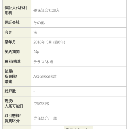
保証人代行利
要保証会社加入
用料
保証会社
その他
向き
南
築年月
2018年 5月 (築8年)
契約期間
2年
種別/構造
テラス/木造
部屋/
所在階/
A/1-2階/2階建
階建
総戸数
-
現況/
空家/相談
入居可能日
取引態様/
専任媒介/一般
賃貸区分