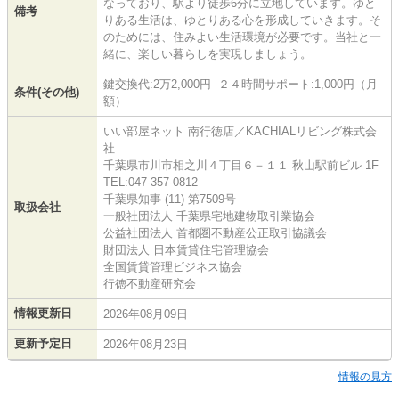
なっており、駅より徒歩6分に立地しています。ゆと
備考
りある生活は、ゆとりある心を形成していきます。そ
のためには、住みよい生活環境が必要です。当社と一
緒に、楽しい暮らしを実現しましょう。
鍵交換代:2万2,000円 ２４時間サポート:1,000円（月
条件(その他)
額）
いい部屋ネット 南行徳店／KACHIALリビング株式会
社
千葉県市川市相之川４丁目６－１１ 秋山駅前ビル 1F
TEL:047-357-0812
千葉県知事 (11) 第7509号
取扱会社
一般社団法人 千葉県宅地建物取引業協会
公益社団法人 首都圏不動産公正取引協議会
財団法人 日本賃貸住宅管理協会
全国賃貸管理ビジネス協会
行徳不動産研究会
情報更新日
2026年08月09日
更新予定日
2026年08月23日
情報の見方