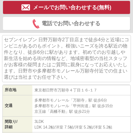
メールでお問い合わせする(無料)
電話でお問い合わせする
セブンイレブン 日野万願寺2丁目店まで徒歩4分と近場にコ
ンビニがあるのもポイント。根強いニーズを誇る駅近の物
件となり、徒歩6分に駅があります。初めてのお引越しや
新生活を始める街の情報など、地域密着型の当社スタッフ
がお客様の疑問またはご質問に親身になってお応えいたし
ます。日野市や多摩都市モノレール万願寺付近での住まい
選びは当社までお任せ下さい。
所在地
東京都
日野市
万願寺
４丁目１６-１７
多摩都市モノレール
「
万願寺
」駅 徒歩6分
交通
多摩都市モノレール
「
甲州街道
」駅 徒歩15分
京王線
「
高幡不動
」駅 徒歩21分
間取り/
3LDK
詳細
LDK 14.2帖
/
洋室 7.5帖
/
洋室 5.2帖
/
洋室 5.2帖