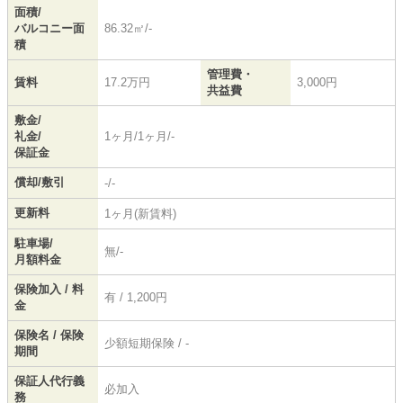
面積/
バルコニー面
86.32㎡/-
積
管理費・
賃料
17.2万円
3,000円
共益費
敷金/
礼金/
1ヶ月/1ヶ月/-
保証金
償却/敷引
-/-
更新料
1ヶ月(新賃料)
駐車場/
無/-
月額料金
保険加入 / 料
有 / 1,200円
金
保険名 / 保険
少額短期保険 / -
期間
保証人代行義
必加入
務