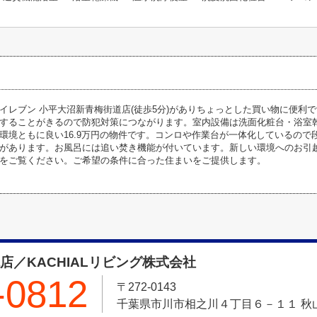
イレブン 小平大沼新青梅街道店(徒歩5分)がありちょっとした買い物に便利
することがきるので防犯対策につながります。室内設備は洗面化粧台・浴室
環境ともに良い16.9万円の物件です。コンロや作業台が一体化しているので
があります。お風呂には追い焚き機能が付いています。新しい環境へのお引
をご覧ください。ご希望の条件に合った住まいをご提供します。
店／KACHIALリビング株式会社
-0812
〒272-0143
千葉県市川市相之川４丁目６－１１ 秋山