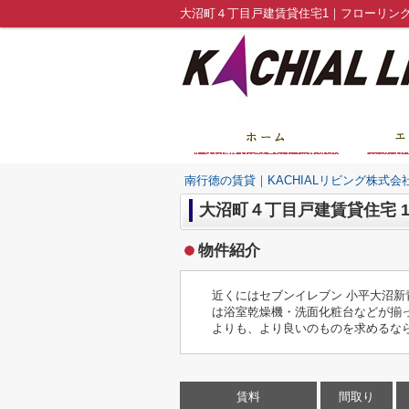
南行徳の賃貸｜KACHIALリビング株式会
大沼町４丁目戸建賃貸住宅 
物件紹介
近くにはセブンイレブン 小平大沼新
は浴室乾燥機・洗面化粧台などが揃
よりも、より良いのものを求めるな
賃料
間取り