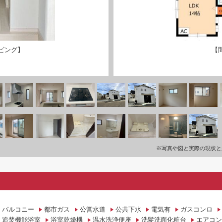
ビング】
【
※写真や図と実際の現状と
バルコニー
都市ガス
公営水道
公共下水
電気有
ガスコンロ
追焚機能浴室
浴室乾燥機
温水洗浄便座
洗髪洗面化粧台
エアコン