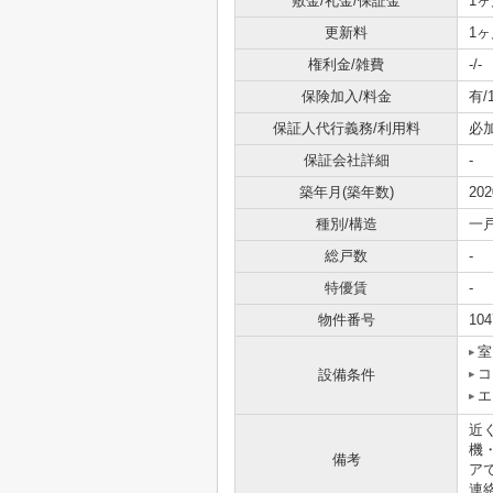
敷金/礼金/保証金
1ヶ
更新料
1ヶ
権利金/雑費
-/-
保険加入/料金
有/
保証人代行義務/利用料
必
保証会社詳細
-
築年月(築年数)
20
種別/構造
一
総戸数
-
特優賃
-
物件番号
104
室
コ
設備条件
エ
近
機
備考
ア
連