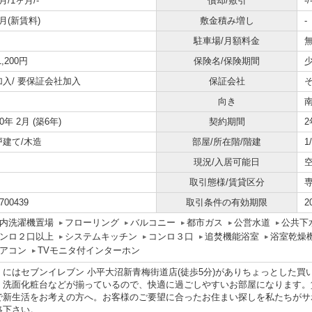
月/1ヶ月/-
償却/敷引
-/
月(新賃料)
敷金積み増し
-
駐車場/月額料金
無
1,200円
保険名/保険期間
少
加入/
要保証会社加入
保証会社
向き
20年 2月 (築6年)
契約期間
2
戸建て/木造
部屋/所在階/階建
1
現況/入居可能日
取引態様/賃貸区分
700439
取引条件の有効期限
2
内洗濯機置場
フローリング
バルコニー
都市ガス
公営水道
公共下
ンロ２口以上
システムキッチン
コンロ３口
追焚機能浴室
浴室乾燥
アコン
TVモニタ付インターホン
くにはセブンイレブン 小平大沼新青梅街道店(徒歩5分)がありちょっとした
・洗面化粧台などが揃っているので、快適に過ごしやすいお部屋になります。賃
で新生活をお考えの方へ。お客様のご要望に合ったお住まい探しを私たちがサ
絡下さい。