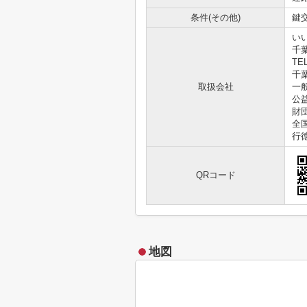
条件(その他)
鍵交
い
千
TEL
千葉
取扱会社
一
公
財
全
行
QRコード
地図