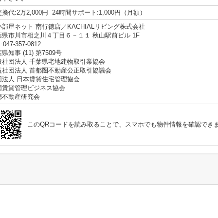
換代:2万2,000円 24時間サポート:1,000円（月額）
い部屋ネット 南行徳店／KACHIALリビング株式会社
葉県市川市相之川４丁目６－１１ 秋山駅前ビル 1F
:047-357-0812
県知事 (11) 第7509号
般社団法人 千葉県宅地建物取引業協会
益社団法人 首都圏不動産公正取引協議会
団法人 日本賃貸住宅管理協会
国賃貸管理ビジネス協会
徳不動産研究会
このQRコードを読み取ることで、スマホでも物件情報を確認でき