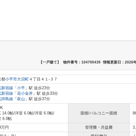
【一戸建て】
物件番号：104700439
情報更新日：2026年
京都
小平市
大沼町
４丁目４１-３７
武新宿線
「
小平
」駅 徒歩23分
武新宿線
「
花小金井
」駅 徒歩33分
武拝島線
「
萩山
」駅 徒歩37分
DK
K 14.0帖
/
洋室 6.0帖
/
洋室 6.0帖
/
面積/バルコニー面積
8
 6.0帖
.9万円
管理費・共益費
3