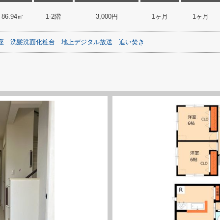
86.94㎡
1-2階
3,000円
1ヶ月
1ヶ月
座
洗髪洗面化粧台
地上デジタル放送
追い焚き