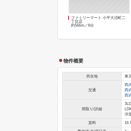
ファミリーマート 小平大沼町二
丁目店
約566m／8分
物件概要
所在地
東
西
交通
西
西
3L
間取り/詳細
LD
洋室
賃料
16