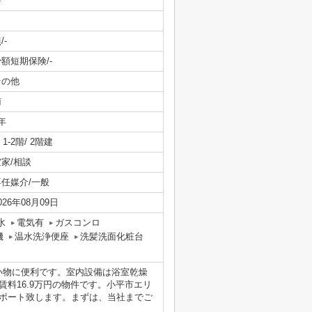
-
/-
額短期保険/-
その他
南
年
/ 1-2階/ 2階建
空家/相談
専任媒介/一般
026年08月09日
水
電気有
ガスコンロ
機
温水洗浄便座
洗髪洗面化粧台
買い物に便利です。室内設備は浴室乾燥
料16.9万円の物件です。小平市エリ
ポート致します。まずは、当社までご