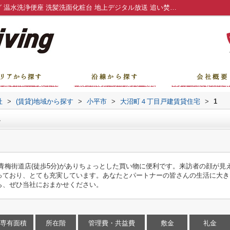
大沼町４丁目戸建賃貸住宅1｜フローリング 温水洗浄便座 洗髪洗面化粧台 地上デジタル放送 追い焚き｜南行徳の賃貸｜KACHIALリビング株式会社
社
>
(賃貸)地域から探す
>
小平市
>
大沼町４丁目戸建賃貸住宅
>
1
1
青梅街道店(徒歩5分)がありちょっとした買い物に便利です。来訪者の顔が見
っており、とても充実しています。あなたとパートナーの皆さんの生活に大き
ら、ぜひ当社におまかせください。
専有面積
所在階
管理費・共益費
敷金
礼金