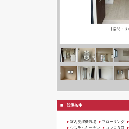
【居間・リ
設備条件
室内洗濯機置場
フローリング
システムキッチン
コンロ３口