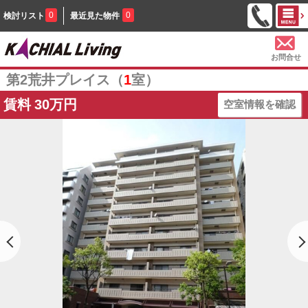
0
0
検討リスト
最近見た物件
お問合せ
第2荒井プレイス（
1
室）
賃料
30万円
空室情報を確認