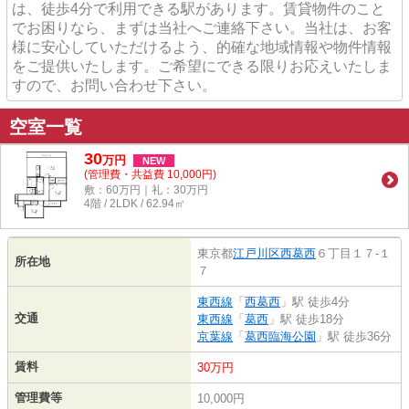
は、徒歩4分で利用できる駅があります。賃貸物件のこと
でお困りなら、まずは当社へご連絡下さい。当社は、お客
様に安心していただけるよう、的確な地域情報や物件情報
をご提供いたします。ご希望にできる限りお応えいたしま
すので、お問い合わせ下さい。
空室一覧
30
万
円
NEW
(管理費・共益費 10,000円)
敷：60万円｜礼：30万円
4階 / 2LDK / 62.94㎡
東京都
江戸川区
西葛西
６丁目１７-１
所在地
７
東西線
「
西葛西
」駅 徒歩4分
交通
東西線
「
葛西
」駅 徒歩18分
京葉線
「
葛西臨海公園
」駅 徒歩36分
賃料
30万円
管理費等
10,000円