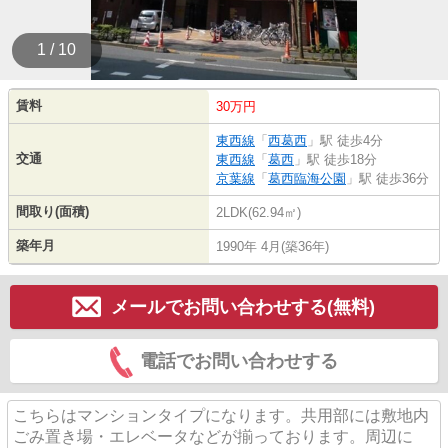
1 / 10
賃料
30万円
東西線
「
西葛西
」駅 徒歩4分
交通
東西線
「
葛西
」駅 徒歩18分
京葉線
「
葛西臨海公園
」駅 徒歩36分
間取り(面積)
2LDK(62.94㎡)
築年月
1990年 4月(築36年)
メールでお問い合わせする(無料)
電話でお問い合わせする
こちらはマンションタイプになります。共用部には敷地内
ごみ置き場・エレベータなどが揃っております。周辺に