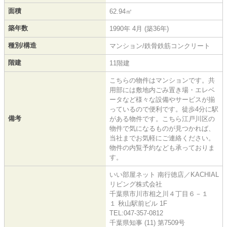
面積
62.94㎡
築年数
1990年 4月 (築36年)
種別/構造
マンション/鉄骨鉄筋コンクリート
階建
11階建
こちらの物件はマンションです。共
用部には敷地内ごみ置き場・エレベ
ータなど様々な設備やサービスが揃
っているので便利です。徒歩4分に駅
備考
がある物件です。こちら江戸川区の
物件で気になるものが見つかれば、
当社までお気軽にご連絡ください。
物件の内覧予約なども承っておりま
す。
いい部屋ネット 南行徳店／KACHIAL
リビング株式会社
千葉県市川市相之川４丁目６－１
１ 秋山駅前ビル 1F
TEL:047-357-0812
千葉県知事 (11) 第7509号