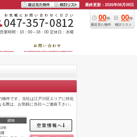
最終更新：2026年08月08日
00
00
件
件
最近見た物件
検討リスト
営業時間：10：00～18：00
定休日：水曜
の物件です。当社は江戸川区エリアに特化
なる際は、お気軽に当社へご連絡下さい。
建物
空室情報へ
53年
階建