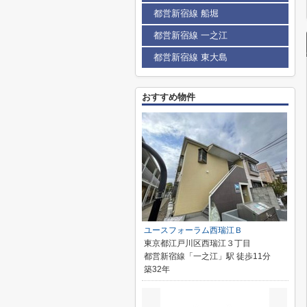
都営新宿線 船堀
都営新宿線 一之江
都営新宿線 東大島
おすすめ物件
ユースフォーラム西瑞江Ｂ
東京都江戸川区西瑞江３丁目
都営新宿線「一之江」駅 徒歩11分
築32年