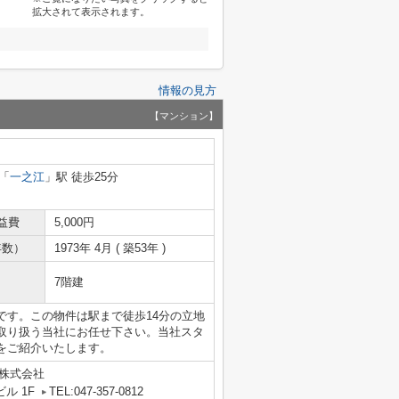
拡大されて表示されます。
情報の見方
【マンション】
「
一之江
」駅 徒歩25分
益費
5,000円
年数）
1973年 4月 ( 築53年 )
7階建
です。この物件は駅まで徒歩14分の立地
取り扱う当社にお任せ下さい。当社スタ
をご紹介いたします。
グ株式会社
ル 1F
TEL:047-357-0812