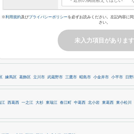
※
利用規約
及び
プライバシーポリシー
を必ずお読みください。左記内容に同
さい。
未入力項目がありま
区
練馬区
葛飾区
立川市
武蔵野市
三鷹市
昭島市
小金井市
小平市
日野
瑞江
西葛西
一之江
大杉
東瑞江
春江町
中葛西
北小岩
東葛西
東小松川