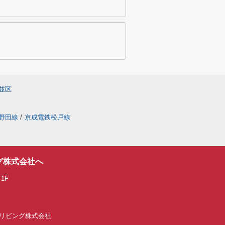
並区
野田線
/
京成電鉄松戸線
グ株式会社へ
1F
IALリビング株式会社