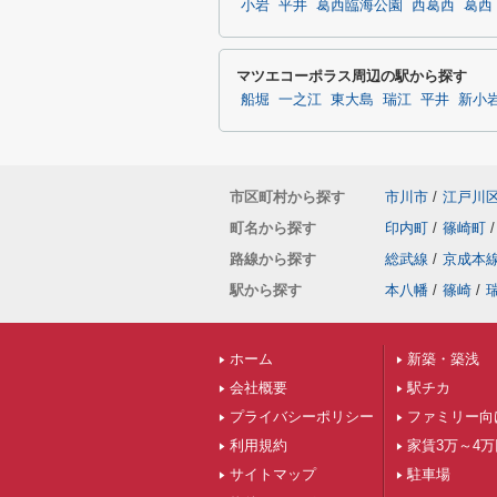
小岩
平井
葛西臨海公園
西葛西
葛西
マツエコーポラス周辺の駅から探す
船堀
一之江
東大島
瑞江
平井
新小
市区町村から探す
市川市
/
江戸川
町名から探す
印内町
/
篠崎町
/
路線から探す
総武線
/
京成本
駅から探す
本八幡
/
篠崎
/
ホーム
新築・築浅
会社概要
駅チカ
プライバシーポリシー
ファミリー向
利用規約
家賃3万～4
サイトマップ
駐車場