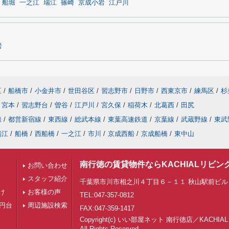
船堀
一之江
瑞江
篠崎
京成小岩
江戸川
岩
区
/
船橋市
/
小金井市
/
世田谷区
/
習志野市
/
日野市
/
西東京市
/
練馬区
/
杉
宮本
/
習志野台
/
曽谷
/
江戸川
/
宮久保
/
稲荷木
/
北葛西
/
田尻
線
/
都営新宿線
/
東西線
/
総武本線
/
東葉高速鉄道
/
京葉線
/
武蔵野線
/
東武
瑞江
/
船橋
/
西船橋
/
一之江
/
市川
/
京成西船
/
京成船橋
/
東中山
南行徳の賃貸物件ならKACHIALリビン
お問い合わせ
スタッフ紹介
千葉県市川市相之川４丁目６－１１ 秋山駅前ビル 
け
お客様の声
TEL:047-357-0812
万円台
周辺施設検索
FAX:047-359-1417
Copyright(c) いい部屋ネット 南行徳店／KACH
All Rights Reserved.