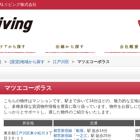
ALリビング株式会社
社
>
(賃貸)地域から探す
>
江戸川区
>
マツエコーポラス
マツエコーポラス
こちらの物件はマンションです。駅まで歩いて14分ほどの、魅力的な立地
し、多種多様な賃貸物件情報を豊富に取り扱っています。物件をお探しに
しっかりとサポートし、適した物件のご紹介をいたします。
所在地
交通
都営新宿線
「
船堀
」駅 徒歩14分
築
東京都
江戸川区
東小松川
３丁
都営新宿線
「
一之江
」駅 徒歩25分
7
目３６-１１