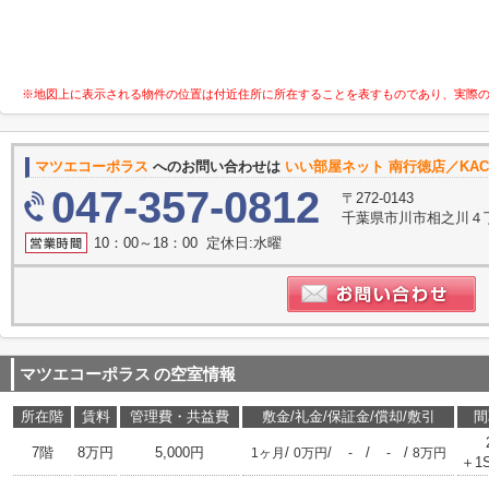
※地図上に表示される物件の位置は付近住所に所在することを表すものであり、実際
マツエコーポラス
へのお問い合わせは
いい部屋ネット 南行徳店／KAC
047-357-0812
〒272-0143
千葉県市川市相之川４丁
10：00～18：00 定休日:水曜
マツエコーポラス
の空室情報
所在階
賃料
管理費・共益費
敷金/礼金/保証金/償却/敷引
間
7階
8万円
5,000円
/
/
/
/
1ヶ月
0万円
-
-
8万円
＋1