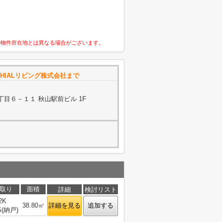
の物件所在地とは異なる場合がございます。
HIALリビング株式会社まで
目６－１１ 秋山駅前ビル 1F
取り
面積
詳細
検討リスト
2K
38.80㎡
詳細を見る
追加する
S(納戸)