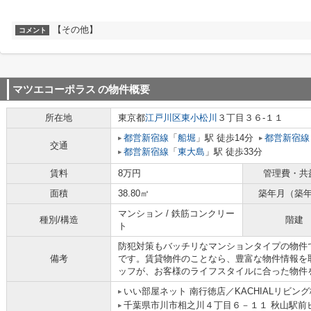
【その他】
コメント
マツエコーポラス
の物件概要
所在地
東京都
江戸川区
東小松川
３丁目３６-１１
都営新宿線
「
船堀
」駅 徒歩14分
都営新宿線
交通
都営新宿線
「
東大島
」駅 徒歩33分
賃料
8万円
管理費・共
面積
38.80㎡
築年月（築
マンション / 鉄筋コンクリー
種別/構造
階建
ト
防犯対策もバッチリなマンションタイプの物件
備考
です。賃貸物件のことなら、豊富な物件情報を
ッフが、お客様のライフスタイルに合った物件
いい部屋ネット 南行徳店／KACHIALリビン
千葉県市川市相之川４丁目６－１１ 秋山駅前ビ