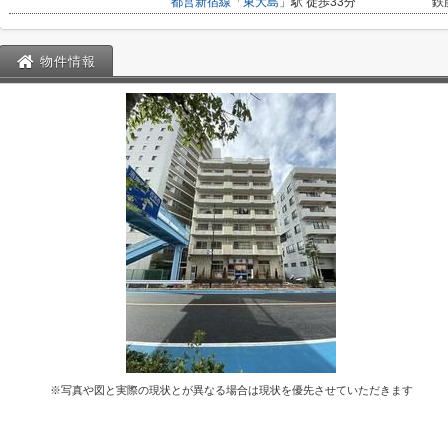
都営新宿線
「
東大島
」駅 徒歩33分
鉄
物件情報
※写真や図と実際の現状とが異なる場合は現状を優先させていただきます