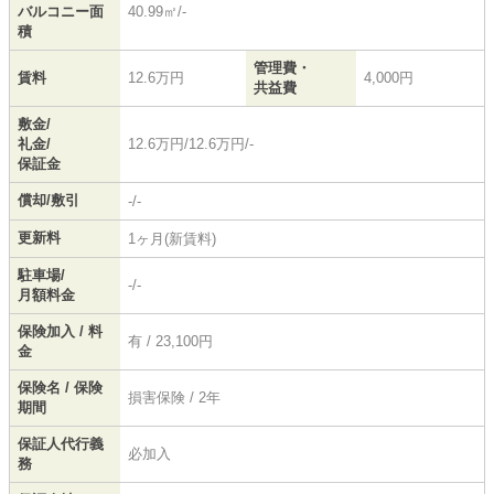
バルコニー面
40.99㎡/-
積
管理費・
賃料
12.6万円
4,000円
共益費
敷金/
礼金/
12.6万円/12.6万円/-
保証金
償却/敷引
-/-
更新料
1ヶ月(新賃料)
駐車場/
-/-
月額料金
保険加入 / 料
有 / 23,100円
金
保険名 / 保険
損害保険 / 2年
期間
保証人代行義
必加入
務