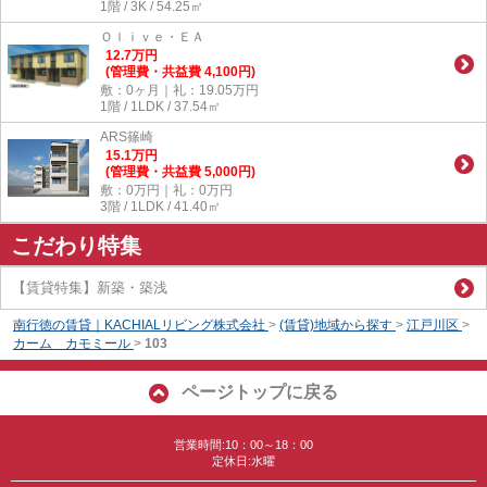
1階 / 3K / 54.25㎡
Ｏｌｉｖｅ・ＥＡ
12.7
万
円
(管理費・共益費 4,100円)
敷：0ヶ月｜礼：19.05万円
1階 / 1LDK / 37.54㎡
ARS篠崎
15.1
万
円
(管理費・共益費 5,000円)
敷：0万円｜礼：0万円
3階 / 1LDK / 41.40㎡
こだわり特集
【賃貸特集】新築・築浅
南行徳の賃貸｜KACHIALリビング株式会社
>
(賃貸)地域から探す
>
江戸川区
>
カーム カモミール
>
103
ページトップに戻る
営業時間:10：00～18：00
定休日:水曜