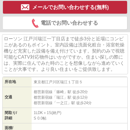
メールでお問い合わせする(無料)
電話でお問い合わせする
ローソン 江戸川瑞江一丁目店まで徒歩3分と近場にコンビ
ニがあるのもポイント。室内設備は洗面化粧台・浴室乾燥
機など充実した設備を備え付けています。契約のみで視聴
可能なCATV対応物件はいかがですか。住まい探しの際に
は、実際に住んでみた時のことを想像しながら進めていく
ことが大事です。より良い住まいをご提供致します。
所在地
東京都
江戸川区
瑞江
１丁目５
都営新宿線
「
篠崎
」駅 徒歩20分
交通
都営新宿線
「
瑞江
」駅 徒歩12分
都営新宿線
「
一之江
」駅 徒歩24分
間取り/
1LDK＋1S(納戸)
詳細
S 0.0帖
面積/