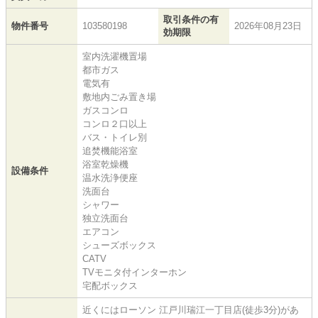
取引条件の有
物件番号
103580198
2026年08月23日
効期限
室内洗濯機置場
都市ガス
電気有
敷地内ごみ置き場
ガスコンロ
コンロ２口以上
バス・トイレ別
追焚機能浴室
浴室乾燥機
設備条件
温水洗浄便座
洗面台
シャワー
独立洗面台
エアコン
シューズボックス
CATV
TVモニタ付インターホン
宅配ボックス
近くにはローソン 江戸川瑞江一丁目店(徒歩3分)があ