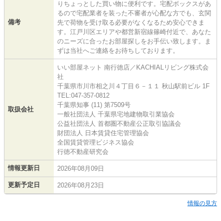
りちょっとした買い物に便利です。宅配ボックスがあ
るので宅配業者を装った不審者が心配な方でも、玄関
備考
先で荷物を受け取る必要がなくなるため安心できま
す。江戸川区エリアや都営新宿線篠崎付近で、あなた
のニーズに合ったお部屋探しをお手伝い致します。ま
ずは当社へご連絡をお待ちしております。
いい部屋ネット 南行徳店／KACHIALリビング株式会
社
千葉県市川市相之川４丁目６－１１ 秋山駅前ビル 1F
TEL:047-357-0812
千葉県知事 (11) 第7509号
取扱会社
一般社団法人 千葉県宅地建物取引業協会
公益社団法人 首都圏不動産公正取引協議会
財団法人 日本賃貸住宅管理協会
全国賃貸管理ビジネス協会
行徳不動産研究会
情報更新日
2026年08月09日
更新予定日
2026年08月23日
情報の見方