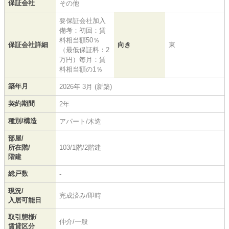
保証会社
その他
要保証会社加入
備考：初回：賃
料相当額50％
保証会社詳細
向き
東
（最低保証料：2
万円）毎月：賃
料相当額の1％
築年月
2026年 3月 (新築)
契約期間
2年
種別/構造
アパート/木造
部屋/
所在階/
103/1階/2階建
階建
総戸数
-
現況/
完成済み/即時
入居可能日
取引態様/
仲介/一般
賃貸区分