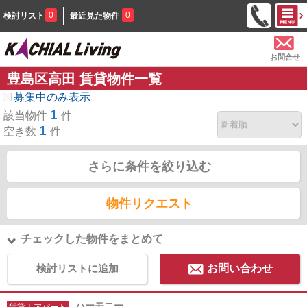
0
0
検討リスト
最近見た物件
お問合せ
豊島区高田 賃貸物件一覧
募集中のみ表示
1
該当物件
件
1
空き数
件
さらに条件を絞り込む
物件リクエスト
チェックした物件をまとめて
検討リストに追加
お問い合わせ
ハーモニー
賃貸｜アパート