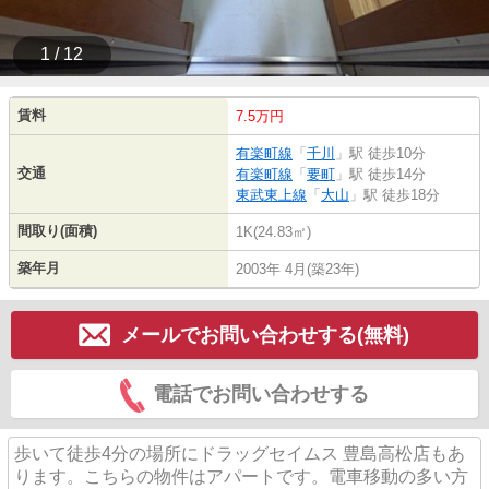
1 / 12
賃料
7.5万円
有楽町線
「
千川
」駅 徒歩10分
交通
有楽町線
「
要町
」駅 徒歩14分
東武東上線
「
大山
」駅 徒歩18分
間取り(面積)
1K(24.83㎡)
築年月
2003年 4月(築23年)
メールでお問い合わせする(無料)
電話でお問い合わせする
歩いて徒歩4分の場所にドラッグセイムス 豊島高松店もあ
ります。こちらの物件はアパートです。電車移動の多い方