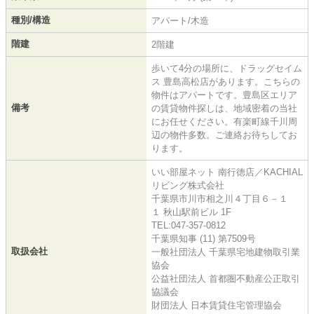
種別/構造
アパート/木造
階建
2階建
歩いて4分の場所に、ドラッグセイム
ス 豊島高松店があります。こちらの
物件はアパートです。豊島区エリア
備考
の賃貸物件探しは、地域密着の当社
にお任せください。有楽町線千川周
辺の物件多数。ご連絡お待ちしてお
ります。
いい部屋ネット 南行徳店／KACHIAL
リビング株式会社
千葉県市川市相之川４丁目６－１
１ 秋山駅前ビル 1F
TEL:047-357-0812
千葉県知事 (11) 第7509号
取扱会社
一般社団法人 千葉県宅地建物取引業
協会
公益社団法人 首都圏不動産公正取引
協議会
財団法人 日本賃貸住宅管理協会