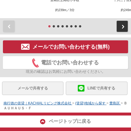
豊島区立高松小学校
千川二丁目
約239m／3分
約249
前
メールでお問い合わせする(無料)
電話でお問い合わせする
現況の確認はお気軽にお問い合わせください。
メールで共有する
LINEで共有する
南行徳の賃貸｜KACHIALリビング株式会社
>
(賃貸)地域から探す
>
豊島区
>
Ｂ
ＡＵＨＡＵＳ・Ｆ
ページトップに戻る