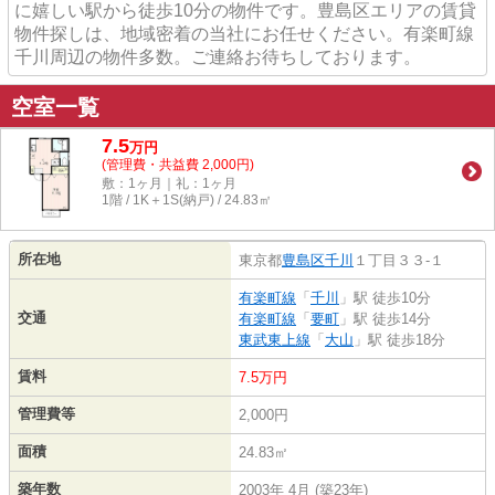
に嬉しい駅から徒歩10分の物件です。豊島区エリアの賃貸
物件探しは、地域密着の当社にお任せください。有楽町線
千川周辺の物件多数。ご連絡お待ちしております。
空室一覧
7.5
万
円
(管理費・共益費 2,000円)
敷：1ヶ月｜礼：1ヶ月
1階 / 1K＋1S(納戸) / 24.83㎡
所在地
東京都
豊島区
千川
１丁目３３-１
有楽町線
「
千川
」駅 徒歩10分
交通
有楽町線
「
要町
」駅 徒歩14分
東武東上線
「
大山
」駅 徒歩18分
賃料
7.5万円
管理費等
2,000円
面積
24.83㎡
築年数
2003年 4月 (築23年)