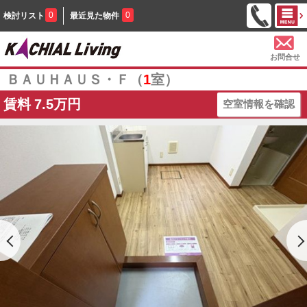
0
0
検討リスト
最近見た物件
お問合せ
ＢＡＵＨＡＵＳ・Ｆ（
1
室）
賃料
7.5万円
空室情報を確認