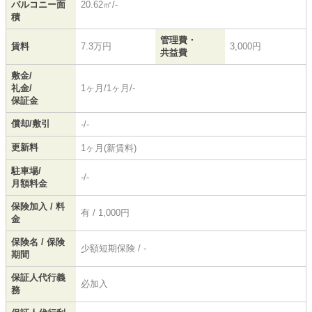
バルコニー面
20.62㎡/-
積
管理費・
賃料
7.3万円
3,000円
共益費
敷金/
礼金/
1ヶ月/1ヶ月/-
保証金
償却/敷引
-/-
更新料
1ヶ月(新賃料)
駐車場/
-/-
月額料金
保険加入 / 料
有 / 1,000円
金
保険名 / 保険
少額短期保険 / -
期間
保証人代行義
必加入
務