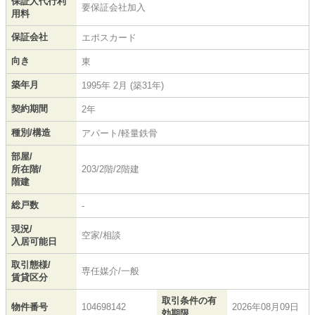
保証人代行利
要保証会社加入
用料
保証会社
エポスカード
向き
東
築年月
1995年 2月 (築31年)
契約期間
2年
種別/構造
アパート/軽量鉄骨
部屋/
所在階/
203/2階/2階建
階建
総戸数
-
現況/
空家/相談
入居可能日
取引態様/
専任媒介/一般
賃貸区分
取引条件の有
物件番号
104698142
2026年08月09日
効期限