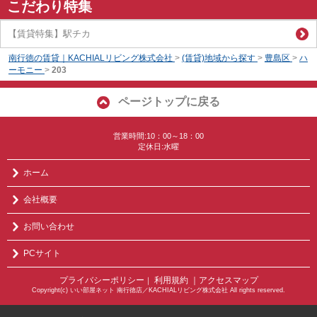
こだわり特集
【賃貸特集】駅チカ
南行徳の賃貸｜KACHIALリビング株式会社
>
(賃貸)地域から探す
>
豊島区
>
ハ
ーモニー
>
203
ページトップに戻る
営業時間:10：00～18：00
定休日:水曜
ホーム
会社概要
お問い合わせ
PCサイト
プライバシーポリシー
利用規約
｜アクセスマップ
｜
Copyright(c) いい部屋ネット 南行徳店／KACHIALリビング株式会社 All rights reserved.