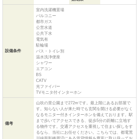
室内洗濯機置場
バルコニー
都市ガス
公営水道
公共下水
電気有
駐輪場
設備条件
バス・トイレ別
温水洗浄便座
シャワー
エアコン
BS
CATV
光ファイバー
TVモニタ付インターホン
山吹の里公園まで272mです。最上階にあるお部屋で
す。知らない人が来た時でも玄関を開ける必要がなく
なるモニター付きインターホンを備えております。駅
まで歩いてアクセスできる、徒歩5分の距離に立地す
備考
る物件です。交通アクセスを重視して住まい探しをす
るなら、当社にお任せください。こちらでは、都電荒
川線面影橋周辺にある賃貸情報を豊富に取り扱ってお