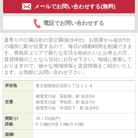
メールでお問い合わせする(無料)
電話でお問い合わせする
最寄りの公園山吹の里公園(徒歩4分)。お部屋から徒歩5分
の場所に駅が位置するので、毎日の移動時間を削減できま
す。豊島区エリアで新たな生活を始めたいとお考えの方。
賃貸情報のことなら当社にお任せ下さい。地域に密着して
おりますので、確かな地域情報と賃貸情報をご紹介いたし
ます。お気軽にお問い合わせ下さい。
所在地
東京都
豊島区
高田
１丁目２２-８
都電荒川線
「
面影橋
」駅 徒歩5分
交通
都電荒川線
「
早稲田
」駅 徒歩7分
都電荒川線
「
学習院下
」駅 徒歩8分
間取り/
1K＋1S(納戸)
詳細
K 3.0帖
/
洋室 5.8帖
/
S 0.0帖
面積/