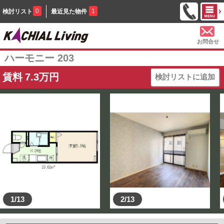
0
1
検討リスト
最近見た物件
お問合せ
ハーモニー 203
賃料
7.3
万円
検討リストに追加
1/13
2/13