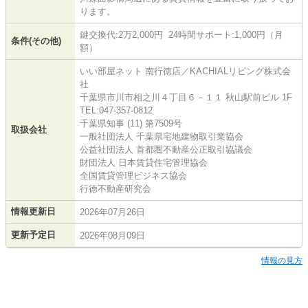
ります。
鍵交換代:2万2,000円 24時間サポート:1,000円（月
条件(その他)
額）
いい部屋ネット 南行徳店／KACHIALリビング株式会
社
千葉県市川市相之川４丁目６－１１ 秋山駅前ビル 1F
TEL:047-357-0812
千葉県知事 (11) 第7509号
取扱会社
一般社団法人 千葉県宅地建物取引業協会
公益社団法人 首都圏不動産公正取引協議会
財団法人 日本賃貸住宅管理協会
全国賃貸管理ビジネス協会
行徳不動産研究会
情報更新日
2026年07月26日
更新予定日
2026年08月09日
情報の見方