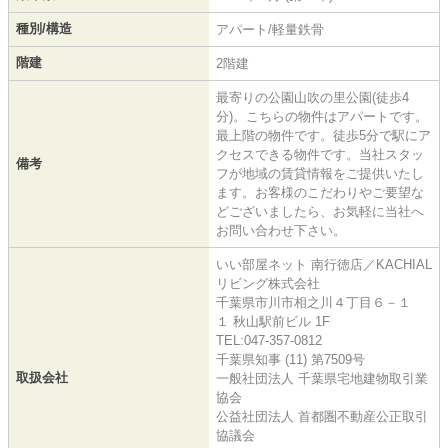
種別/構造
アパート/軽量鉄骨
階建
2階建
最寄りの公園山吹の里公園(徒歩4
分)。こちらの物件はアパートです。
最上階の物件です。徒歩5分で駅にア
クセスできる物件です。当社スタッ
備考
フが地域の賃貸情報をご提供いたし
ます。お客様のこだわりやご要望な
どございましたら、お気軽に当社へ
お問い合わせ下さい。
いい部屋ネット 南行徳店／KACHIAL
リビング株式会社
千葉県市川市相之川４丁目６－１
１ 秋山駅前ビル 1F
TEL:047-357-0812
千葉県知事 (11) 第7509号
取扱会社
一般社団法人 千葉県宅地建物取引業
協会
公益社団法人 首都圏不動産公正取引
協議会