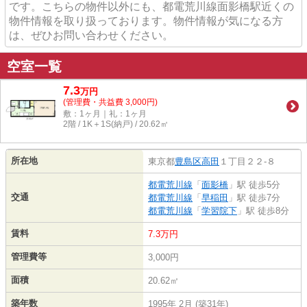
です。こちらの物件以外にも、都電荒川線面影橋駅近くの
物件情報を取り扱っております。物件情報が気になる方
は、ぜひお問い合わせください。
空室一覧
7.3
万
円
(管理費・共益費 3,000円)
敷：1ヶ月｜礼：1ヶ月
2階 / 1K＋1S(納戸) / 20.62㎡
所在地
東京都
豊島区
高田
１丁目２２-８
都電荒川線
「
面影橋
」駅 徒歩5分
交通
都電荒川線
「
早稲田
」駅 徒歩7分
都電荒川線
「
学習院下
」駅 徒歩8分
賃料
7.3万円
管理費等
3,000円
面積
20.62㎡
築年数
1995年 2月 (築31年)