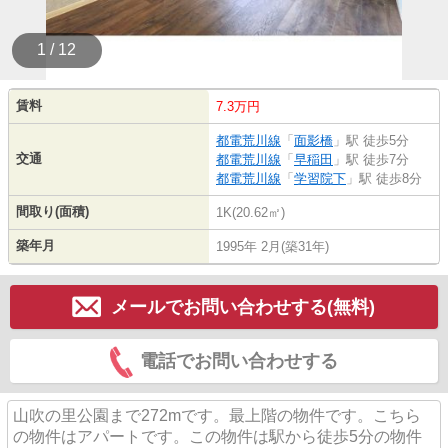
1 / 12
賃料
7.3万円
都電荒川線
「
面影橋
」駅 徒歩5分
交通
都電荒川線
「
早稲田
」駅 徒歩7分
都電荒川線
「
学習院下
」駅 徒歩8分
間取り(面積)
1K(20.62㎡)
築年月
1995年 2月(築31年)
メールでお問い合わせする(無料)
電話でお問い合わせする
山吹の里公園まで272mです。最上階の物件です。こちら
の物件はアパートです。この物件は駅から徒歩5分の物件