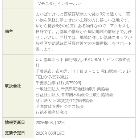
TVモニタ付インターホン
まいばすけっと西荻窪駅南まで徒歩3分と近くて、買
い物を気軽に済ませたい主婦の方に嬉しい立地です。
駅から徒歩8分の位置にある物件なので、アクセスも
備考
良好です。お部屋の情報から周辺地域の情報までお任
せください。当社では、地域に詳しい熟練スタッフが
杉並区や総武線西荻窪付近でのお部屋探しをサポート
致します。
いい部屋ネット 南行徳店／KACHIALリビング株式会
社
千葉県市川市相之川４丁目６－１１ 秋山駅前ビル 1F
TEL:047-357-0812
千葉県知事 (11) 第7509号
取扱会社
一般社団法人 千葉県宅地建物取引業協会
公益社団法人 首都圏不動産公正取引協議会
財団法人 日本賃貸住宅管理協会
全国賃貸管理ビジネス協会
行徳不動産研究会
情報更新日
2026年08月02日
更新予定日
2026年08月16日