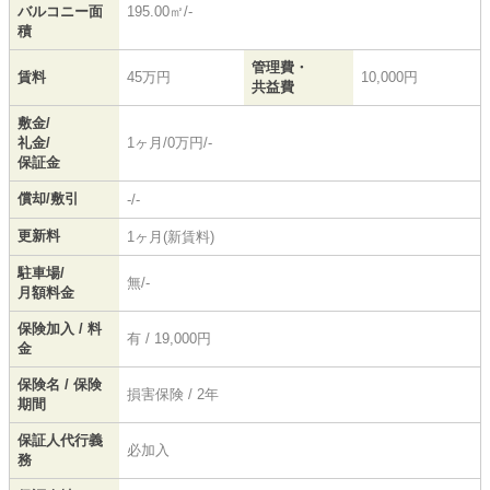
バルコニー面
195.00㎡/-
積
管理費・
賃料
45万円
10,000円
共益費
敷金/
礼金/
1ヶ月/0万円/-
保証金
償却/敷引
-/-
更新料
1ヶ月(新賃料)
駐車場/
無/-
月額料金
保険加入 / 料
有 / 19,000円
金
保険名 / 保険
損害保険 / 2年
期間
保証人代行義
必加入
務