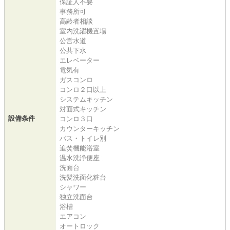
保証人不要
事務所可
高齢者相談
室内洗濯機置場
公営水道
公共下水
エレベーター
電気有
ガスコンロ
コンロ２口以上
システムキッチン
対面式キッチン
設備条件
コンロ３口
カウンターキッチン
バス・トイレ別
追焚機能浴室
温水洗浄便座
洗面台
洗髪洗面化粧台
シャワー
独立洗面台
浴槽
エアコン
オートロック