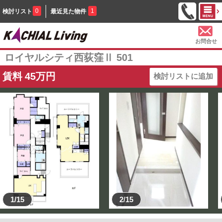
0
1
検討リスト
最近見た物件
お問合せ
ロイヤルシティ西荻窪Ⅱ 501
賃料
45
万円
検討リストに追加
1/15
2/15