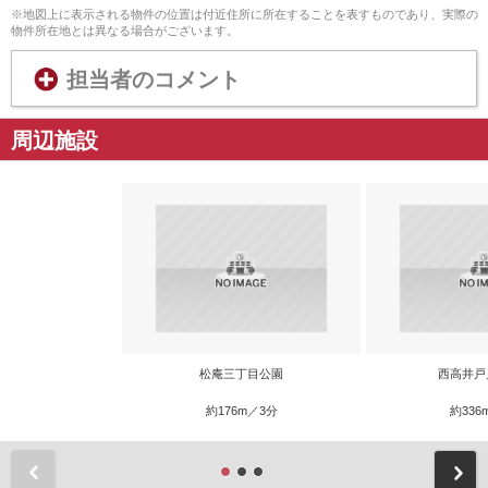
※地図上に表示される物件の位置は付近住所に所在することを表すものであり、実際の
物件所在地とは異なる場合がございます。
担当者のコメント
周辺施設
松庵三丁目公園
西高井戸
約176m／3分
約336
前