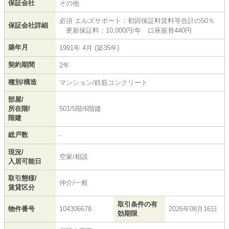
保証会社
その他
必須 エルズサポート：初回保証料賃料等合計の50％
保証会社詳細
更新保証料：10,000円/年 口座振替440円
築年月
1991年 4月 (築35年)
契約期間
2年
種別/構造
マンション/鉄筋コンクリート
部屋/
所在階/
501/5階/6階建
階建
総戸数
-
現況/
空家/相談
入居可能日
取引態様/
仲介/一般
賃貸区分
取引条件の有
物件番号
104306678
2026年08月16日
効期限