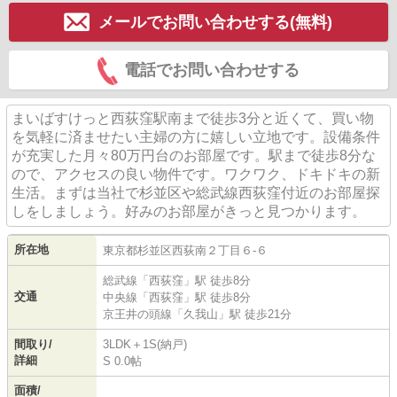
メールでお問い合わせする(無料)
電話でお問い合わせする
まいばすけっと西荻窪駅南まで徒歩3分と近くて、買い物
を気軽に済ませたい主婦の方に嬉しい立地です。設備条件
が充実した月々80万円台のお部屋です。駅まで徒歩8分な
ので、アクセスの良い物件です。ワクワク、ドキドキの新
生活。まずは当社で杉並区や総武線西荻窪付近のお部屋探
しをしましょう。好みのお部屋がきっと見つかります。
所在地
東京都
杉並区
西荻南
２丁目６-６
総武線
「
西荻窪
」駅 徒歩8分
交通
中央線
「
西荻窪
」駅 徒歩8分
京王井の頭線
「
久我山
」駅 徒歩21分
間取り/
3LDK＋1S(納戸)
詳細
S 0.0帖
面積/