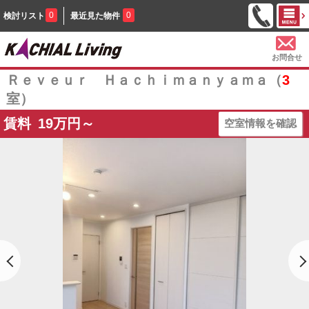
0
0
検討リスト
最近見た物件
お問合せ
Ｒｅｖｅｕｒ Ｈａｃｈｉｍａｎｙａｍａ（
3
室）
賃料
19
万円～
空室情報を確認