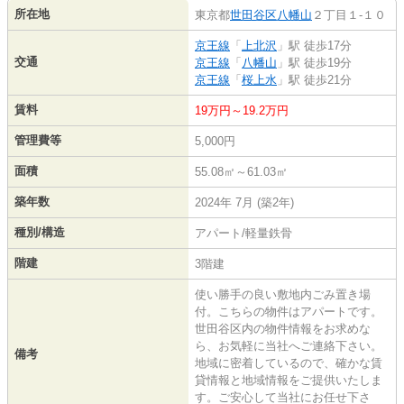
所在地
東京都
世田谷区
八幡山
２丁目１-１０
京王線
「
上北沢
」駅 徒歩17分
交通
京王線
「
八幡山
」駅 徒歩19分
京王線
「
桜上水
」駅 徒歩21分
賃料
19万円～19.2万円
管理費等
5,000円
面積
55.08㎡～61.03㎡
築年数
2024年 7月 (築2年)
種別/構造
アパート/軽量鉄骨
階建
3階建
使い勝手の良い敷地内ごみ置き場
付。こちらの物件はアパートです。
世田谷区内の物件情報をお求めな
ら、お気軽に当社へご連絡下さい。
備考
地域に密着しているので、確かな賃
貸情報と地域情報をご提供いたしま
す。ご安心して当社にお任せ下さ