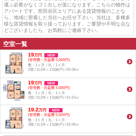
運ぶ必要がなくゴミ出しが楽になります。こちらの物件は
アパートです。世田谷区エリアにある賃貸情報のことな
ら、地域に密着した当社へお任せ下さい。当社は、多種多
様な賃貸情報を取り扱っております。ご要望や不明な点な
どございましたら、お気軽にご連絡下さい。
空室一覧
19
万
円
NEW
(管理費・共益費 5,000円)
敷：1ヶ月｜礼：1ヶ月
2階 / 2LDK＋1S(納戸) / 55.08㎡
19
万
円
NEW
(管理費・共益費 5,000円)
敷：1ヶ月｜礼：1ヶ月
2階 / 2LDK＋1S(納戸) / 61.03㎡
19.2
万
円
NEW
(管理費・共益費 5,000円)
敷：1ヶ月｜礼：1ヶ月
3階 / 2LDK＋1S(納戸) / 55.08㎡