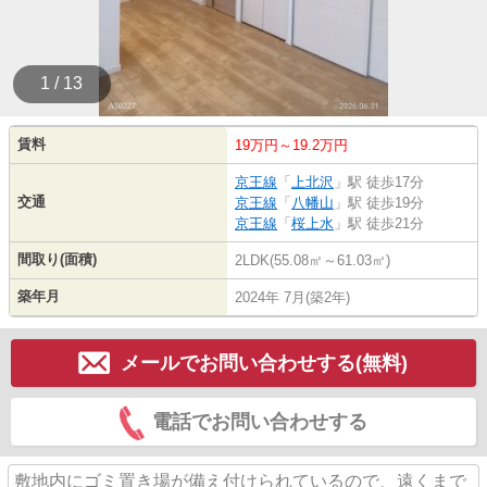
1 / 13
賃料
19万円～19.2万円
京王線
「
上北沢
」駅 徒歩17分
交通
京王線
「
八幡山
」駅 徒歩19分
京王線
「
桜上水
」駅 徒歩21分
間取り(面積)
2LDK(55.08㎡～61.03㎡)
築年月
2024年 7月(築2年)
メールでお問い合わせする(無料)
電話でお問い合わせする
敷地内にゴミ置き場が備え付けられているので、遠くまで