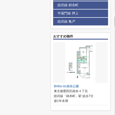
総武線 錦糸町
半蔵門線 押上
総武線 亀戸
おすすめ物件
Brillia ist 錦糸公園
東京都墨田区錦糸４丁目
総武線「錦糸町」駅 徒歩7分
築1年未満