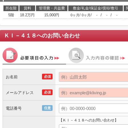
所在階
賃料
管理費・共益費
敷金/礼金/保証金/償却/敷引
5階
18.2万円
15,000円
/
/
/
/
0ヶ月
0ヶ月
-
-
-
ＫＩ－４１８
へのお問い合わせ
お名前
必須
メールアドレス
必須
電話番号
任意
【ＫＩ－４１８へのお問い合わせ】