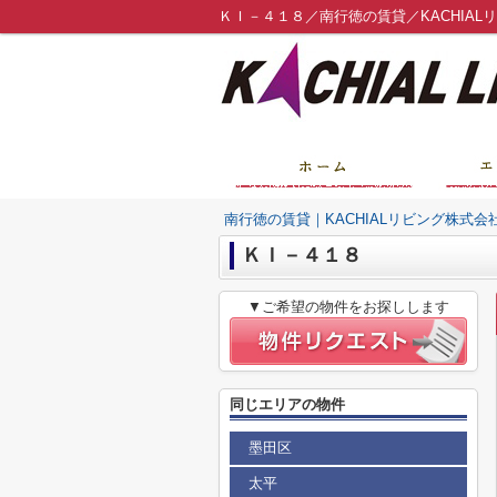
ＫＩ－４１８／南行徳の賃貸／KACHIAL
南行徳の賃貸｜KACHIALリビング株式会
ＫＩ－４１８
▼ご希望の物件をお探しします
同じエリアの物件
墨田区
太平