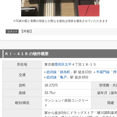
※写真や図と実際の現状とが異なる場合は現状を優先させていただきます
【外観】
コメント
ＫＩ－４１８
の物件概要
所在地
東京都
墨田区
太平
４丁目１８-１５
総武線
「
錦糸町
」駅 徒歩13分
半蔵門線
「
押
交通
総武線
「
亀戸
」駅 徒歩18分
賃料
18.2万円
管理費・共
面積
33.75㎡
築年月（築
マンション / 鉄筋コンクリー
種別/構造
階建
ト
家から徒歩5分にドラッグストア「横川調剤薬