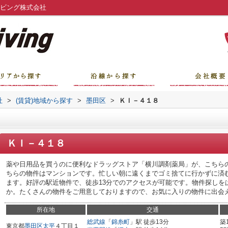
リビング株式会社
社
>
(賃貸)地域から探す
>
墨田区
>
ＫＩ－４１８
ＫＩ－４１８
薬や日用品を買うのに便利なドラッグストア「横川調剤薬局」が、こちらの
ちらの物件はマンションです。忙しい朝に遠くまでゴミ捨てに行かずに済
ます。好評の駅近物件で、徒歩13分でのアクセスが可能です。物件探しを
か。たくさんの物件をご用意しておりますので、お気に入りの物件に出会
所在地
交通
総武線
「
錦糸町
」駅 徒歩13分
築
東京都
墨田区
太平
４丁目１