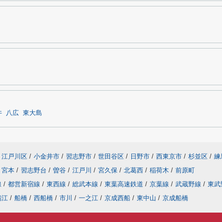
井
八広
東大島
江戸川区
/
小金井市
/
習志野市
/
世田谷区
/
日野市
/
西東京市
/
杉並区
/
練
宮本
/
習志野台
/
曽谷
/
江戸川
/
宮久保
/
北葛西
/
稲荷木
/
前原町
線
/
都営新宿線
/
東西線
/
総武本線
/
東葉高速鉄道
/
京葉線
/
武蔵野線
/
東武
瑞江
/
船橋
/
西船橋
/
市川
/
一之江
/
京成西船
/
東中山
/
京成船橋