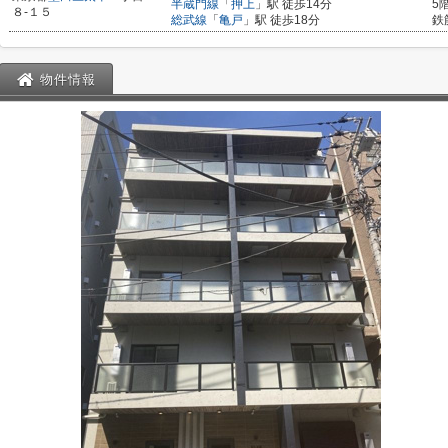
半蔵門線
「
押上
」駅 徒歩14分
5
８-１５
総武線
「
亀戸
」駅 徒歩18分
鉄
物件情報