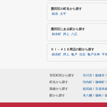
墨田区の町名から探す
錦糸
太平
墨田区にある駅から探す
錦糸町
押上
八広
ＫＩ－４１８周辺の駅から探す
錦糸町
押上
亀戸
住吉
亀戸水神
平
市区町村から探す
市川市
/
船橋市
/
町名から探す
印内町
/
篠崎町
/
路線から探す
総武線
/
京成本
駅から探す
本八幡
/
篠崎
/