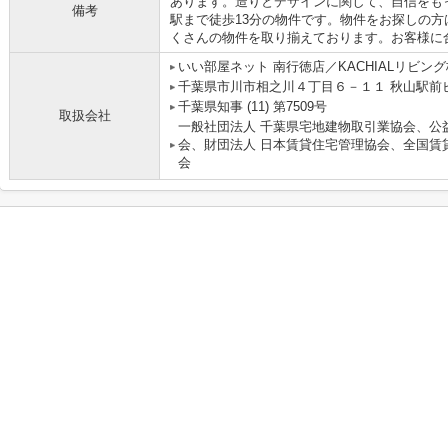
あります。造りとデザインに関して、自信をも
備考
駅まで徒歩13分の物件です。物件をお探しの
くさんの物件を取り揃えております。お客様に
いい部屋ネット 南行徳店／KACHIALリビン
千葉県市川市相之川４丁目６－１１ 秋山駅前ビ
千葉県知事 (11) 第7509号
取扱会社
一般社団法人 千葉県宅地建物取引業協会、公
会、財団法人 日本賃貸住宅管理協会、全国賃
会