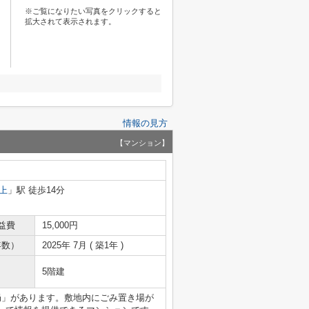
※ご覧になりたい写真をクリックすると
拡大されて表示されます。
情報の見方
【マンション】
上
」駅 徒歩14分
益費
15,000円
年数）
2025年 7月 ( 築1年 )
5階建
局」があります。敷地内にごみ置き場が