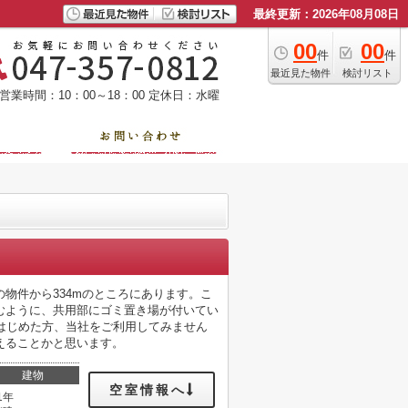
最終更新：2026年08月08日
00
00
件
件
最近見た物件
検討リスト
営業時間：10：00～18：00
定休日：水曜
物件から334mのところにあります。こ
むように、共用部にゴミ置き場が付いてい
はじめた方、当社をご利用してみません
えることかと思います。
建物
空室情報へ
1年