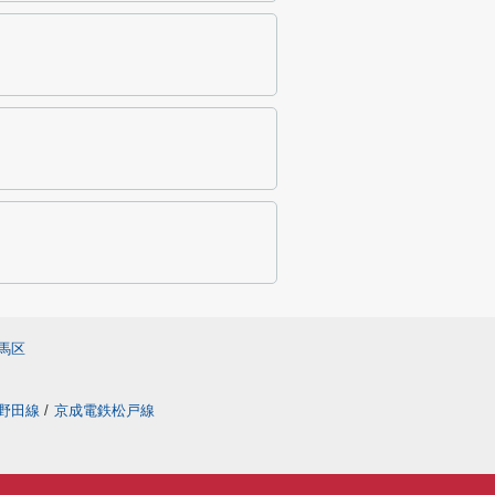
馬区
野田線
/
京成電鉄松戸線