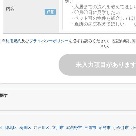
内容
任意
※
利用規約
及び
プライバシーポリシー
を必ずお読みください。左記内容に同
さい。
未入力項目がありま
探す
区
練馬区
葛飾区
江戸川区
立川市
武蔵野市
三鷹市
昭島市
小金井市
小