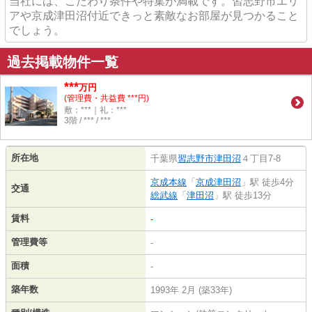
当社には、こだわり条件や特集が満載です。習志野市エリ
アや京成津田沼付近できっと素敵なお部屋が見つかること
でしょう。
過去掲載物件一覧
***
万円
(管理費・共益費 ***円)
敷：***｜礼：***
3階 / *** / ***
所在地
千葉県
習志野市
津田沼
４丁目7-8
京成本線
「
京成津田沼
」駅 徒歩4分
交通
総武線
「
津田沼
」駅 徒歩13分
賃料
-
管理費等
-
面積
-
築年数
1993年 2月 (築33年)