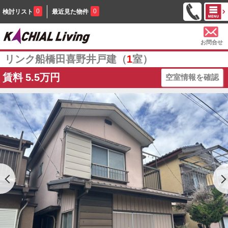
0
0
検討リスト
最近見た物件
お問合せ
リンク船橋田喜野井戸建（
1
室）
賃料
5.5万円
空室情報を確認