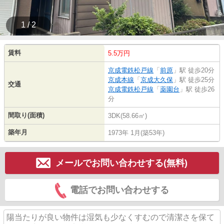
1 / 2
賃料
5.5万円
京成電鉄松戸線
「
前原
」駅 徒歩20分
京成本線
「
京成大久保
」駅 徒歩25分
交通
京成電鉄松戸線
「
薬園台
」駅 徒歩26
分
間取り(面積)
3DK(58.66㎡)
築年月
1973年 1月(築53年)
メールでお問い合わせする(無料)
電話でお問い合わせする
陽当たりが良い物件は湿気も少なくすむので清潔さを保て