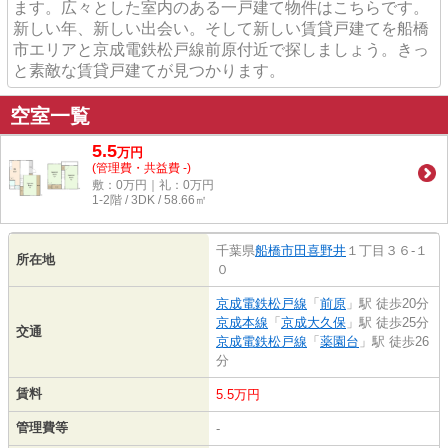
ます。広々とした室内のある一戸建て物件はこちらです。
新しい年、新しい出会い。そして新しい賃貸戸建てを船橋
市エリアと京成電鉄松戸線前原付近で探しましょう。きっ
と素敵な賃貸戸建てが見つかります。
空室一覧
5.5
万
円
(管理費・共益費 -)
敷：0万円｜礼：0万円
1-2階 / 3DK / 58.66㎡
千葉県
船橋市
田喜野井
１丁目３６-１
所在地
０
京成電鉄松戸線
「
前原
」駅 徒歩20分
京成本線
「
京成大久保
」駅 徒歩25分
交通
京成電鉄松戸線
「
薬園台
」駅 徒歩26
分
賃料
5.5万円
管理費等
-