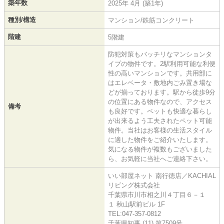
築年数
2025年 4月 (築1年)
種別/構造
マンション/鉄筋コンクリート
階建
5階建
防犯対策もバッチリなマンションタ
イプの物件です。2駅利用可能な利便
性の高いマンションです。共用部に
はエレベータ・敷地内ごみ置き場な
どが揃っております。駅から徒歩9分
の位置にある物件なので、アクセス
備考
も良好です。ペットも快適な暮らし
が出来るよう工夫されたペット可能
物件。当社はお客様の生活スタイル
に適した物件をご紹介いたします。
気になる物件が複数もございました
ら、お気軽に当社へご連絡下さい。
いい部屋ネット 南行徳店／KACHIAL
リビング株式会社
千葉県市川市相之川４丁目６－１
１ 秋山駅前ビル 1F
TEL:047-357-0812
千葉県知事 (11) 第7509号