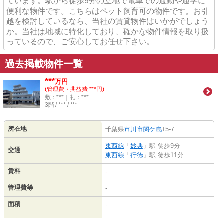
ています。駅から徒歩9分の立地で電車での通勤や通学に
便利な物件です。こちらはペット飼育可の物件です。お引
越を検討しているなら、当社の賃貸物件はいかがでしょう
か。当社は地域に特化しており、確かな物件情報を取り扱
っているので、ご安心してお任せ下さい。
過去掲載物件一覧
***
万円
(管理費・共益費 ***円)
敷：***｜礼：***
3階 / *** / ***
所在地
千葉県
市川市
関ケ島
15-7
東西線
「
妙典
」駅 徒歩9分
交通
東西線
「
行徳
」駅 徒歩11分
賃料
-
管理費等
-
面積
-