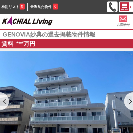
0
0
検討リスト
最近見た物件
お問合せ
GENOVIA妙典の過去掲載物件情報
賃料
***
万円