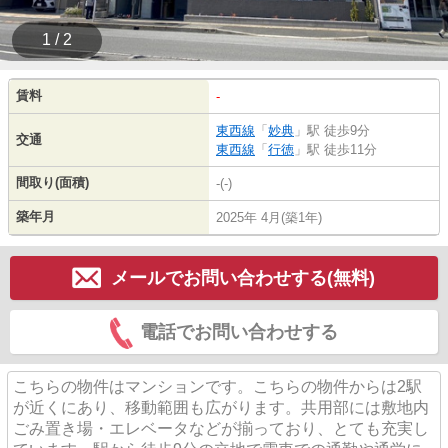
1 / 2
賃料
-
東西線
「
妙典
」駅 徒歩9分
交通
東西線
「
行徳
」駅 徒歩11分
間取り(面積)
-(-)
築年月
2025年 4月(築1年)
メールでお問い合わせする(無料)
電話でお問い合わせする
こちらの物件はマンションです。こちらの物件からは2駅
が近くにあり、移動範囲も広がります。共用部には敷地内
ごみ置き場・エレベータなどが揃っており、とても充実し