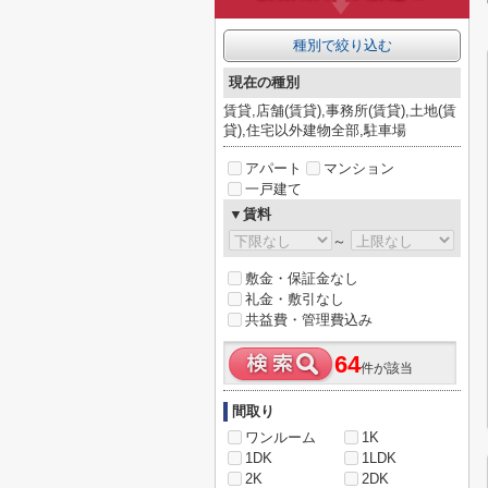
種別で絞り込む
現在の種別
賃貸,店舗(賃貸),事務所(賃貸),土地(賃
貸),住宅以外建物全部,駐車場
アパート
マンション
一戸建て
▼賃料
～
敷金・保証金なし
礼金・敷引なし
共益費・管理費込み
64
件が該当
間取り
ワンルーム
1K
1DK
1LDK
2K
2DK