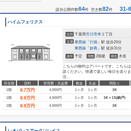
64
82
31-6
該当公開件数
件 空き数
件
ハイムフェリクス
千葉県
市川市
幸
２丁目
住所
交通
東西線
「
行徳
」駅 徒歩20分
東西線
「
妙典
」駅 徒歩31分
予定
2階建
木造
築年
階数
構造
こちらの物件はアパートです。こちらは
談ください。快適で楽しい毎日を送りま
活...
所在階
賃料
管理費・共益費
敷金
礼金
間取り
8.7
万円
1階
4,000円
1ヶ月
1ヶ月
1K
8.9
万円
1階
4,000円
1ヶ月
1ヶ月
1K＋1S(納戸)
8.9
万円
1階
4,000円
1ヶ月
1ヶ月
1K
レオパレスアークソレイユ