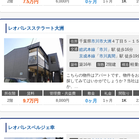
7.5
万円
0ヶ月
2階
6,000円
1ヶ月
1K
1
レオパレスステラート大洲
千葉県
市川市
大洲
４丁目５－１
住所
交通
総武本線
「
市川
」駅 徒歩16分
京成本線
「
市川真間
」駅 徒歩19
築16年
2階建
軽量
築年
階数
構造
こちらの物件はアパートです。物件をお
探してみてはいかがでしょうか？当社は
か、...
所在階
賃料
管理費・共益費
敷金
礼金
間取り
9.7
万円
0ヶ月
2階
8,000円
1ヶ月
1K
2
レオパレスベルジェ幸