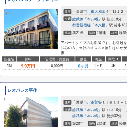
千葉県
市川市
大和田
４丁目１２
住所
交通
総武線
「
本八幡
」駅 徒歩18分
都営新宿線
「
本八幡
」駅 徒歩18
築21年
2階建
軽量
築年
階数
構造
アパートタイプのお部屋です。お引越を
悩みの方、当社のオススメ物件はいかが
扱...
所在階
賃料
管理費・共益費
敷金
礼金
間取り
9.9
万円
0ヶ月
2階
8,000円
1ヶ月
1K
2
レオパレス平作
千葉県
市川市
曽谷
１丁目１１－
住所
交通
総武線
「
本八幡
」駅 バス16分 
総武線
「
本八幡
」駅 徒歩32分
築20年
2階建
軽量
築年
階数
構造