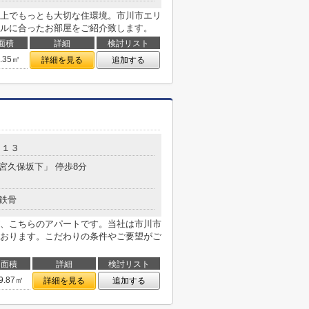
上でもっとも大切な住環境。市川市エリ
ルに合ったお部屋をご紹介致します。
面積
詳細
検討リスト
2.35㎡
詳細を見る
追加する
－１３
「宮久保坂下」 停歩8分
鉄骨
、こちらのアパートです。当社は市川市
おります。こだわりの条件やご要望がご
面積
詳細
検討リスト
9.87㎡
詳細を見る
追加する