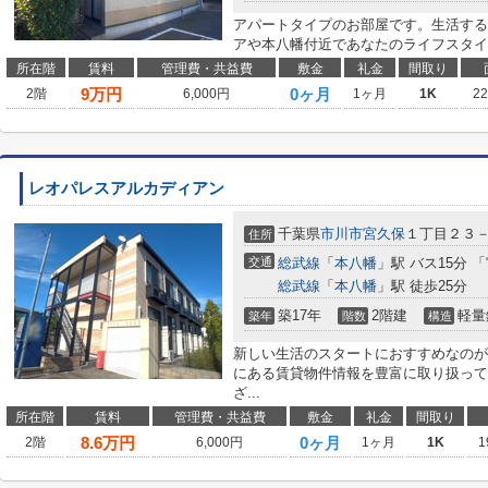
アパートタイプのお部屋です。生活する
アや本八幡付近であなたのライフスタイ
所在階
賃料
管理費・共益費
敷金
礼金
間取り
9
万円
0ヶ月
2階
6,000円
1ヶ月
1K
2
レオパレスアルカディアン
千葉県
市川市
宮久保
１丁目２３
住所
交通
総武線
「
本八幡
」駅 バス15分 
総武線
「
本八幡
」駅 徒歩25分
築17年
2階建
軽量
築年
階数
構造
新しい生活のスタートにおすすめなのが
にある賃貸物件情報を豊富に取り扱って
ざ...
所在階
賃料
管理費・共益費
敷金
礼金
間取り
8.6
万円
0ヶ月
2階
6,000円
1ヶ月
1K
1