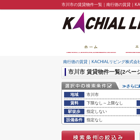
市川市の賃貸物件一覧｜南行徳の賃貸｜KAC
南行徳の賃貸｜KACHIALリビング株式会
市川市 賃貸物件一覧(2ペー
≫さらに
地域
市川市
賃料
下限なし～上限なし
駅徒歩
指定しない
設備条件
指定なし