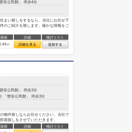
「曽谷公民館」 停歩4分
住まい探しをするなら、当社にお任せ下
件のご紹介を致します。確かな情報をご
面積
詳細
検討リスト
5.89㎡
詳細を見る
追加する
８
「曽谷公民館」 停歩3分
分 「曽谷公民館」 停歩3分
の物件探しならお任せください。当社で
部屋探しをさせていただきます。
面積
詳細
検討リスト