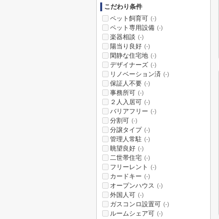
こだわり条件
ペット飼育可
(-)
ペット専用設備
(-)
楽器相談
(-)
陽当り良好
(-)
閑静な住宅地
(-)
デザイナーズ
(-)
リノベーション済
(-)
保証人不要
(-)
事務所可
(-)
２人入居可
(-)
バリアフリー
(-)
分割可
(-)
分譲タイプ
(-)
管理人常駐
(-)
眺望良好
(-)
二世帯住宅
(-)
フリーレント
(-)
カードキー
(-)
オープンハウス
(-)
外国人可
(-)
ガスコンロ設置可
(-)
ルームシェア可
(-)