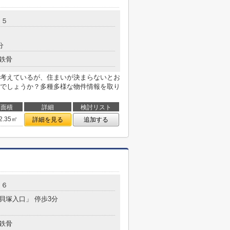
－５
分
鉄骨
考えているが、住まいが決まらないとお
でしょうか？多種多様な物件情報を取り
面積
詳細
検討リスト
2.35㎡
詳細を見る
追加する
１６
「貝塚入口」 停歩3分
鉄骨