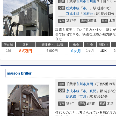
千葉県
市川市
市川南
３丁目１０
住所
交通
総武本線
「
市川
」駅 徒歩10分
京成本線
「
国府台
」駅 徒歩13分
築37年
2階建
木造
築年
階数
構造
設備も充実していて住みやすい、魅力が
分で帰宅できる、快適な環境が魅力的な
任せ...
所在階
賃料
管理費・共益費
敷金
礼金
間取り
8.8
万円
0ヶ月
1階
6,000円
1ヶ月
1DK
2
maison briller
千葉県
市川市
真間
３丁目5番19号
住所
交通
京成本線
「
市川真間
」駅 徒歩8分
総武線
「
市川
」駅 徒歩14分
築7年
2階建
木造
築年
階数
構造
住む人のことも考えられている満足度の