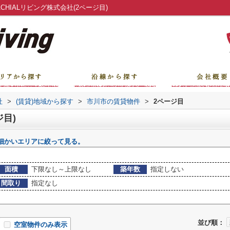
HIALリビング株式会社(2ページ目)
社
>
(賃貸)地域から探す
>
市川市の賃貸物件
>
2ページ目
ジ目)
細かいエリアに絞って見る。
面積
下限なし～上限なし
築年数
指定しない
間取り
指定なし
並び順：
空室物件のみ表示