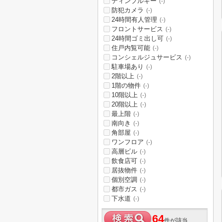
ディンプルキー
(-)
防犯カメラ
(-)
24時間有人管理
(-)
フロントサービス
(-)
24時間ゴミ出し可
(-)
住戸内覧可能
(-)
コンシェルジュサービス
(-)
駐車場あり
(-)
2階以上
(-)
1階の物件
(-)
10階以上
(-)
20階以上
(-)
最上階
(-)
南向き
(-)
角部屋
(-)
ワンフロア
(-)
高層ビル
(-)
飲食店可
(-)
居抜物件
(-)
個別空調
(-)
都市ガス
(-)
下水道
(-)
64
件が該当