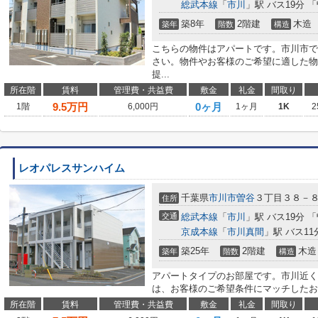
総武本線
「
市川
」駅 バス19分 
築8年
2階建
木造
築年
階数
構造
こちらの物件はアパートです。市川市で
さい。物件やお客様のご希望に適した物
提...
所在階
賃料
管理費・共益費
敷金
礼金
間取り
9.5
万円
0ヶ月
1階
6,000円
1ヶ月
1K
2
レオパレスサンハイム
千葉県
市川市
曽谷
３丁目３８－
住所
交通
総武本線
「
市川
」駅 バス19分 
京成本線
「
市川真間
」駅 バス11
築25年
2階建
木造
築年
階数
構造
アパートタイプのお部屋です。市川近く
は、お客様のご希望条件にマッチしたお
所在階
賃料
管理費・共益費
敷金
礼金
間取り