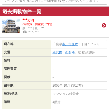
ライフスタイルに適した物件情報をご提供いたします。
過去掲載物件一覧
***
万円
(管理費・共益費 ***円)
敷：***｜礼：***
4階 / *** / ***
所在地
千葉県
市川市
原木
３丁目１７－８
交通
総武線
「
西船橋
」駅 徒歩18分
賃料
-
管理費等
-
面積
-
築年数
2008年 10月 (築17年)
種別/構造
マンション/鉄骨造
階建
4階建