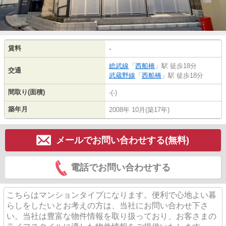
賃料
-
総武線
「
西船橋
」駅 徒歩18分
交通
武蔵野線
「
西船橋
」駅 徒歩18分
間取り(面積)
-(-)
築年月
2008年 10月(築17年)
メールでお問い合わせする(無料)
電話でお問い合わせする
こちらはマンションタイプになります。便利で心地よい暮
らしをしたいとお考えの方は、当社にお問い合わせ下さ
い。当社は豊富な物件情報を取り扱っており、お客さまの