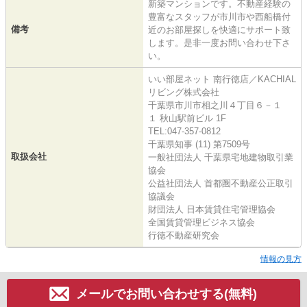
新築マンションです。不動産経験の
豊富なスタッフが市川市や西船橋付
備考
近のお部屋探しを快適にサポート致
します。是非一度お問い合わせ下さ
い。
いい部屋ネット 南行徳店／KACHIAL
リビング株式会社
千葉県市川市相之川４丁目６－１
１ 秋山駅前ビル 1F
TEL:047-357-0812
千葉県知事 (11) 第7509号
取扱会社
一般社団法人 千葉県宅地建物取引業
協会
公益社団法人 首都圏不動産公正取引
協議会
財団法人 日本賃貸住宅管理協会
全国賃貸管理ビジネス協会
行徳不動産研究会
情報の見方
メールでお問い合わせする(無料)