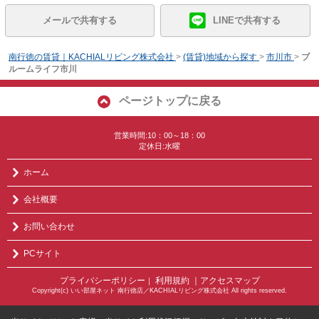
メールで共有する
LINEで共有する
南行徳の賃貸｜KACHIALリビング株式会社
>
(賃貸)地域から探す
>
市川市
>
ブ
ルームライフ市川
ページトップに戻る
営業時間:10：00～18：00
定休日:水曜
ホーム
会社概要
お問い合わせ
PCサイト
プライバシーポリシー
利用規約
｜アクセスマップ
｜
Copyright(c) いい部屋ネット 南行徳店／KACHIALリビング株式会社 All rights reserved.