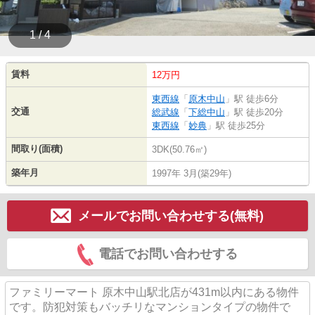
1 / 4
賃料
12万円
東西線
「
原木中山
」駅 徒歩6分
交通
総武線
「
下総中山
」駅 徒歩20分
東西線
「
妙典
」駅 徒歩25分
間取り(面積)
3DK(50.76㎡)
築年月
1997年 3月(築29年)
メールでお問い合わせする(無料)
電話でお問い合わせする
ファミリーマート 原木中山駅北店が431m以内にある物件
です。防犯対策もバッチリなマンションタイプの物件で