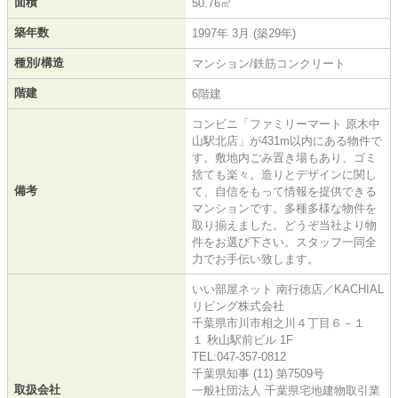
面積
50.76㎡
築年数
1997年 3月 (築29年)
種別/構造
マンション/鉄筋コンクリート
階建
6階建
コンビニ「ファミリーマート 原木中
山駅北店」が431m以内にある物件で
す。敷地内ごみ置き場もあり、ゴミ
捨ても楽々。造りとデザインに関し
備考
て、自信をもって情報を提供できる
マンションです。多種多様な物件を
取り揃えました。どうぞ当社より物
件をお選び下さい。スタッフ一同全
力でお手伝い致します。
いい部屋ネット 南行徳店／KACHIAL
リビング株式会社
千葉県市川市相之川４丁目６－１
１ 秋山駅前ビル 1F
TEL:047-357-0812
千葉県知事 (11) 第7509号
取扱会社
一般社団法人 千葉県宅地建物取引業