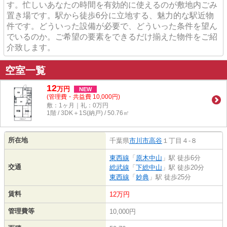
す。忙しいあなたの時間を有効的に使えるのが敷地内ごみ
置き場です。駅から徒歩6分に立地する、魅力的な駅近物
件です。どういった設備が必要で、どういった条件を望ん
でいるのか。ご希望の要素をできるだけ揃えた物件をご紹
介致します。
空室一覧
12
万
円
NEW
(管理費・共益費 10,000円)
敷：1ヶ月｜礼：0万円
1階 / 3DK＋1S(納戸) / 50.76㎡
所在地
千葉県
市川市
高谷
１丁目４-８
東西線
「
原木中山
」駅 徒歩6分
交通
総武線
「
下総中山
」駅 徒歩20分
東西線
「
妙典
」駅 徒歩25分
賃料
12万円
管理費等
10,000円