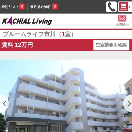
0
0
検討リスト
最近見た物件
お問合せ
ブルームライフ市川（
1
室）
賃料
12万円
空室情報を確認