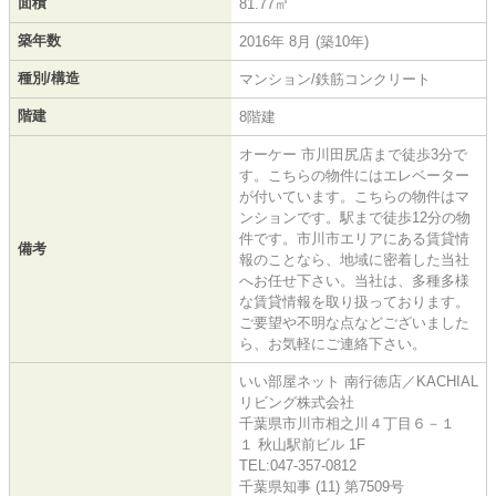
面積
81.77㎡
築年数
2016年 8月 (築10年)
種別/構造
マンション/鉄筋コンクリート
階建
8階建
オーケー 市川田尻店まで徒歩3分で
す。こちらの物件にはエレベーター
が付いています。こちらの物件はマ
ンションです。駅まで徒歩12分の物
件です。市川市エリアにある賃貸情
備考
報のことなら、地域に密着した当社
へお任せ下さい。当社は、多種多様
な賃貸情報を取り扱っております。
ご要望や不明な点などございました
ら、お気軽にご連絡下さい。
いい部屋ネット 南行徳店／KACHIAL
リビング株式会社
千葉県市川市相之川４丁目６－１
１ 秋山駅前ビル 1F
TEL:047-357-0812
千葉県知事 (11) 第7509号