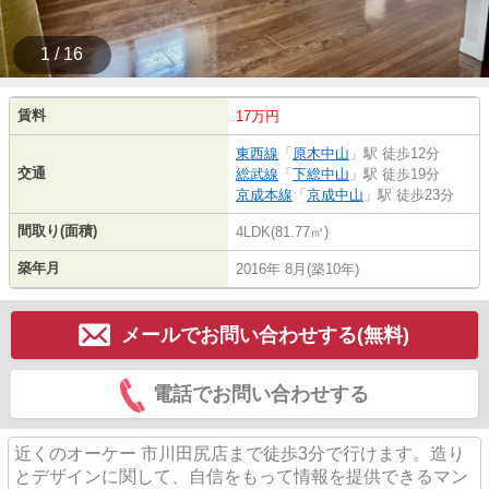
1 / 16
賃料
17万円
東西線
「
原木中山
」駅 徒歩12分
交通
総武線
「
下総中山
」駅 徒歩19分
京成本線
「
京成中山
」駅 徒歩23分
間取り(面積)
4LDK(81.77㎡)
築年月
2016年 8月(築10年)
メールでお問い合わせする(無料)
電話でお問い合わせする
近くのオーケー 市川田尻店まで徒歩3分で行けます。造り
とデザインに関して、自信をもって情報を提供できるマン