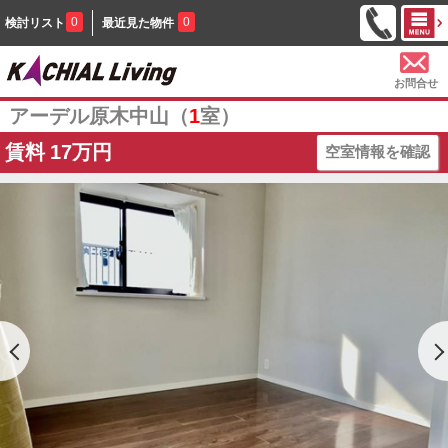
0
0
検討リスト
最近見た物件
お問合せ
アーデル原木中山（
1
室）
賃料
17万円
空室情報を確認