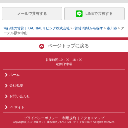
メールで共有する
LINEで共有する
南行徳の賃貸｜KACHIALリビング株式会社
>
(賃貸)地域から探す
>
市川市
>
ア
ーデル原木中山
ページトップに戻る
営業時間:10：00～18：00
定休日:水曜
ホーム
会社概要
お問い合わせ
PCサイト
プライバシーポリシー
利用規約
｜アクセスマップ
｜
Copyright(c) いい部屋ネット 南行徳店／KACHIALリビング株式会社 All rights reserved.