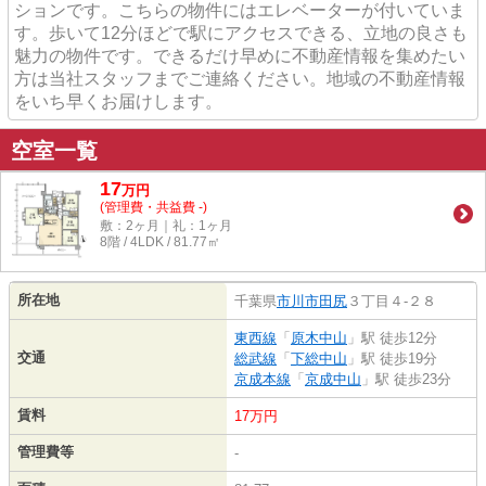
ションです。こちらの物件にはエレベーターが付いていま
す。歩いて12分ほどで駅にアクセスできる、立地の良さも
魅力の物件です。できるだけ早めに不動産情報を集めたい
方は当社スタッフまでご連絡ください。地域の不動産情報
をいち早くお届けします。
空室一覧
17
万
円
(管理費・共益費 -)
敷：2ヶ月｜礼：1ヶ月
8階 / 4LDK / 81.77㎡
所在地
千葉県
市川市
田尻
３丁目４-２８
東西線
「
原木中山
」駅 徒歩12分
交通
総武線
「
下総中山
」駅 徒歩19分
京成本線
「
京成中山
」駅 徒歩23分
賃料
17万円
管理費等
-