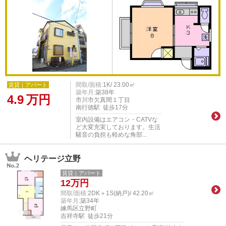
間取/面積:
1K/ 23.00㎡
賃貸｜アパート
築年月:
築38年
4.9
万円
市川市欠真間１丁目
南行徳駅 徒歩17分
室内設備はエアコン・CATVな
ど大変充実しております。生活
騒音の負担も軽めな角部...
ヘリテージ立野
賃貸｜アパート
12
万円
間取/面積:
2DK＋1S(納戸)/ 42.20㎡
築年月:
築34年
練馬区立野町
吉祥寺駅 徒歩21分