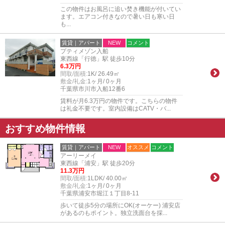
この物件はお風呂に追い焚き機能が付いてい
ます。エアコン付きなので暑い日も寒い日
も...
賃貸｜アパート
NEW
コメント
プティメゾン入船
東西線「行徳」駅 徒歩10分
6.3万円
間取/面積:
1K/ 26.49㎡
敷金/礼金:
1ヶ月/ 0ヶ月
千葉県市川市入船12番6
賃料が月6.3万円の物件です。こちらの物件
は礼金不要です。室内設備はCATV・バ...
おすすめ物件情報
賃貸｜アパート
NEW
オススメ
コメント
アーリーメイ
東西線「浦安」駅 徒歩20分
11.3万円
間取/面積:
1LDK/ 40.00㎡
敷金/礼金:
1ヶ月/ 0ヶ月
千葉県浦安市堀江１丁目8-11
歩いて徒歩5分の場所にOK(オーケー) 浦安店
があるのもポイント。独立洗面台を採...