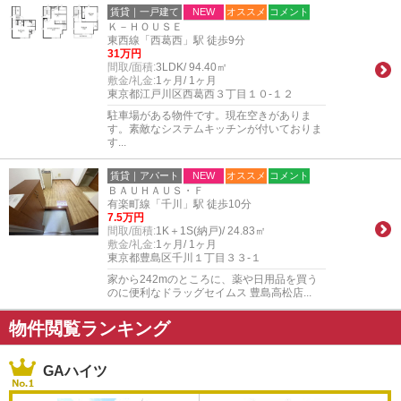
賃貸｜一戸建て
NEW
オススメ
コメント
Ｋ－ＨＯＵＳＥ
東西線「西葛西」駅 徒歩9分
31万円
間取/面積:
3LDK/ 94.40㎡
敷金/礼金:
1ヶ月/ 1ヶ月
東京都江戸川区西葛西３丁目１０-１２
駐車場がある物件です。現在空きがありま
す。素敵なシステムキッチンが付いておりま
す...
賃貸｜アパート
NEW
オススメ
コメント
ＢＡＵＨＡＵＳ・Ｆ
有楽町線「千川」駅 徒歩10分
7.5万円
間取/面積:
1K＋1S(納戸)/ 24.83㎡
敷金/礼金:
1ヶ月/ 1ヶ月
東京都豊島区千川１丁目３３-１
家から242mのところに、薬や日用品を買う
のに便利なドラッグセイムス 豊島高松店...
物件閲覧ランキング
GAハイツ