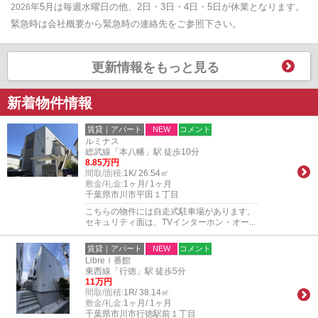
年5
月は毎週水曜日の他、2日・3日・4日・5日が休業となります。
2026
緊急時は会社概要から緊急時の連絡先をご参照下さい。
更新情報をもっと見る
新着物件情報
賃貸｜アパート
NEW
コメント
ルミナス
総武線「本八幡」駅 徒歩10分
8.85万円
間取/面積:
1K/ 26.54㎡
敷金/礼金:
1ヶ月/ 1ヶ月
千葉県市川市平田１丁目
こちらの物件には自走式駐車場があります。
セキュリティ面は、TVインターホン・オー...
賃貸｜アパート
NEW
コメント
LibreⅠ番館
東西線「行徳」駅 徒歩5分
11万円
間取/面積:
1R/ 38.14㎡
敷金/礼金:
1ヶ月/ 1ヶ月
千葉県市川市行徳駅前１丁目