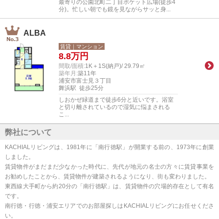
最寄りの公園北町二丁目ポケット広場(徒歩4
分)。忙しい朝でも鏡を見ながらサッと身...
ALBA
賃貸｜マンション
8.8
万円
間取/面積:
1K＋1S(納戸)/ 29.79㎡
築年月:
築11年
浦安市富士見３丁目
舞浜駅 徒歩25分
しおかぜ緑道まで徒歩6分と近いです。浴室
と切り離されているので湿気に悩まされる
こ...
弊社について
KACHIALリビングは、1981年に「南行徳駅」が開業する前の、1973年に創業
しました。
賃貸物件がまだまだ少なかった時代に、先代が地元の名士の方々に賃貸事業を
お勧めしたことから、賃貸物件が建築されるようになり、街も変わりました。
東西線大手町から約20分の「南行徳駅」は、賃貸物件の穴場的存在として有名
です。
南行徳・行徳・浦安エリアでのお部屋探しはKACHIALリビングにお任せくださ
い。